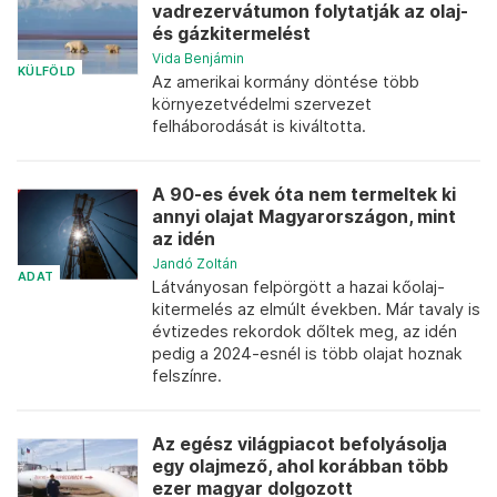
vadrezervátumon folytatják az olaj-
és gázkitermelést
Vida Benjámin
KÜLFÖLD
Az amerikai kormány döntése több
környezetvédelmi szervezet
felháborodását is kiváltotta.
A 90-es évek óta nem termeltek ki
annyi olajat Magyarországon, mint
az idén
Jandó Zoltán
ADAT
Látványosan felpörgött a hazai kőolaj-
kitermelés az elmúlt években. Már tavaly is
évtizedes rekordok dőltek meg, az idén
pedig a 2024-esnél is több olajat hoznak
felszínre.
Az egész világpiacot befolyásolja
egy olajmező, ahol korábban több
ezer magyar dolgozott