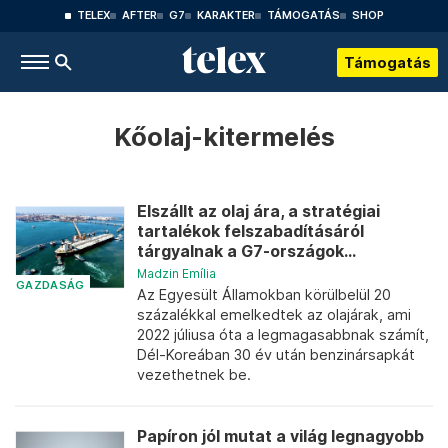
TELEX
AFTER
G7
KARAKTER
TÁMOGATÁS
SHOP
Támogatás
Kőolaj-kitermelés
Elszállt az olaj ára, a stratégiai
tartalékok felszabadításáról
tárgyalnak a G7-országok...
Madzin Emília
GAZDASÁG
Az Egyesült Államokban körülbelül 20
százalékkal emelkedtek az olajárak, ami
2022 júliusa óta a legmagasabbnak számít,
Dél-Koreában 30 év után benzinársapkát
vezethetnek be.
Papíron jól mutat a világ legnagyobb