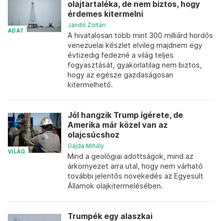
olajtartaléka, de nem biztos, hogy
érdemes kitermelni
Jandó Zoltán
ADAT
A hivatalosan több mint 300 milliárd hordós
venezuelai készlet elvileg majdnem egy
évtizedig fedezné a világ teljes
fogyasztását, gyakorlatilag nem biztos,
hogy az egésze gazdaságosan
kitermelhető.
Jól hangzik Trump ígérete, de
Amerika már közel van az
olajcsúcshoz
Gajda Mihály
VILÁG
Mind a geológiai adottságok, mind az
árkörnyezet arra utal, hogy nem várható
további jelentős növekedés az Egyesült
Államok olajkitermelésében.
Trumpék egy alaszkai