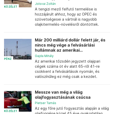
Jolsvai Zoltán
KÖZÉLET
A tengizi mező felfutó termelése is
hozzájárult ahhoz, hogy az OPEC és
szövetségesei a vártnál is nagyobb
olajkitermelés-növelésről döntöttek.
Már 200 milliárd dollár felett jár, és
nincs még vége a felvásárlási
hullámnak az amerikai...
Gajda Mihály
PÉNZ
Az amerikai tőzsdén jegyzett olajipari
cégek száma öt év alatt 65-ről 41-re
csökkent a felvásárlások nyomán, és
valószínűleg ez még csak a kezdet.
Messze van még a világ
olajfogyasztásának csúcsa
Pletser Tamás
Az egy főre jutó fogyasztás alapján a világ
KÖZÉLET
olajfüggése közel 45 éve gyakorlatilag