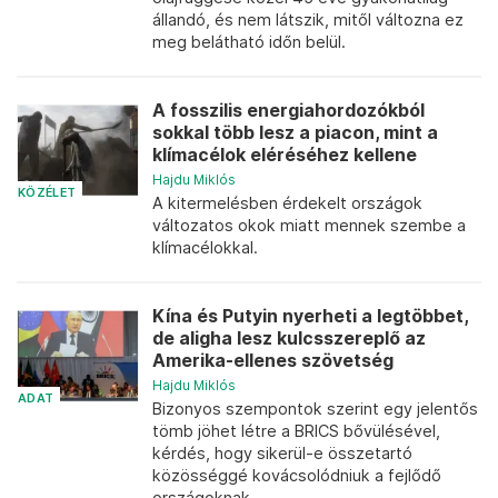
állandó, és nem látszik, mitől változna ez
meg belátható időn belül.
A fosszilis energiahordozókból
sokkal több lesz a piacon, mint a
klímacélok eléréséhez kellene
Hajdu Miklós
KÖZÉLET
A kitermelésben érdekelt országok
változatos okok miatt mennek szembe a
klímacélokkal.
Kína és Putyin nyerheti a legtöbbet,
de aligha lesz kulcsszereplő az
Amerika-ellenes szövetség
Hajdu Miklós
ADAT
Bizonyos szempontok szerint egy jelentős
tömb jöhet létre a BRICS bővülésével,
kérdés, hogy sikerül-e összetartó
közösséggé kovácsolódniuk a fejlődő
országoknak.