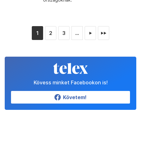
1
2
3
...
►
►►
Kövess minket Facebookon is!
Követem!