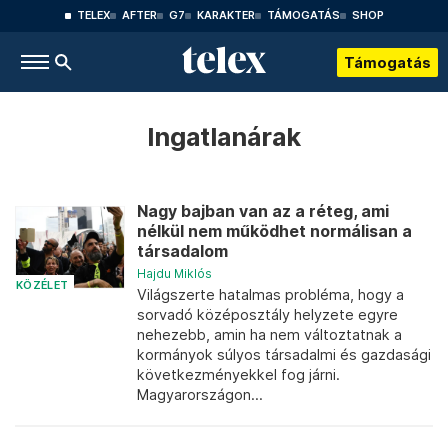
TELEX
AFTER
G7
KARAKTER
TÁMOGATÁS
SHOP
Támogatás
Ingatlanárak
Nagy bajban van az a réteg, ami
nélkül nem működhet normálisan a
társadalom
Hajdu Miklós
KÖZÉLET
Világszerte hatalmas probléma, hogy a
sorvadó középosztály helyzete egyre
nehezebb, amin ha nem változtatnak a
kormányok súlyos társadalmi és gazdasági
következményekkel fog járni.
Magyarországon...