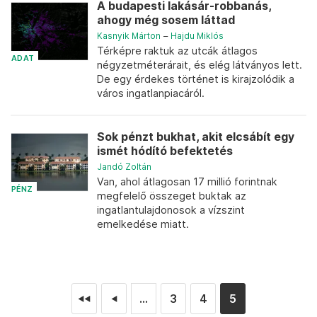
A budapesti lakásár-robbanás,
ahogy még sosem láttad
Kasnyik Márton
–
Hajdu Miklós
Térképre raktuk az utcák átlagos
ADAT
négyzetméterárait, és elég látványos lett.
De egy érdekes történet is kirajzolódik a
város ingatlanpiacáról.
Sok pénzt bukhat, akit elcsábít egy
ismét hódító befektetés
Jandó Zoltán
Van, ahol átlagosan 17 millió forintnak
PÉNZ
megfelelő összeget buktak az
ingatlantulajdonosok a vízszint
emelkedése miatt.
...
3
4
5
◄◄
◄