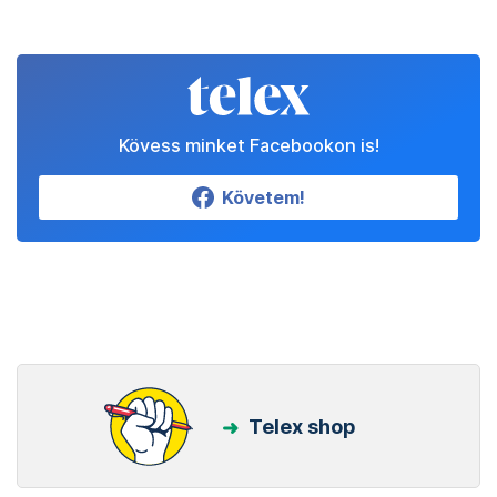
Kövess minket Facebookon is!
Követem!
Telex shop