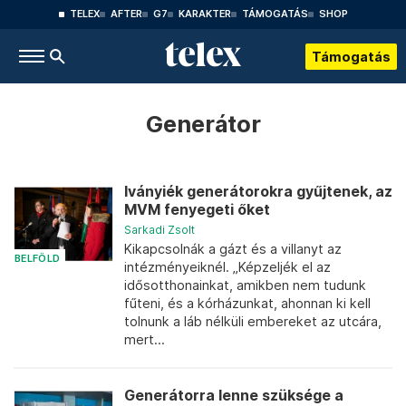
TELEX
AFTER
G7
KARAKTER
TÁMOGATÁS
SHOP
Támogatás
Generátor
Iványiék generátorokra gyűjtenek, az
MVM fenyegeti őket
Sarkadi Zsolt
Kikapcsolnák a gázt és a villanyt az
BELFÖLD
intézményeiknél. „Képzeljék el az
idősotthonainkat, amikben nem tudunk
fűteni, és a kórházunkat, ahonnan ki kell
tolnunk a láb nélküli embereket az utcára,
mert...
Generátorra lenne szüksége a