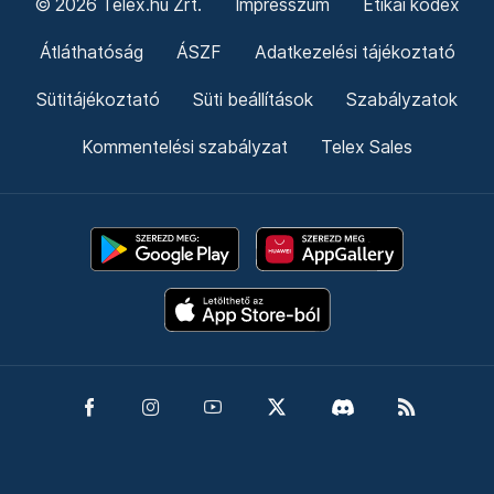
© 2026 Telex.hu Zrt.
Impresszum
Etikai kódex
Átláthatóság
ÁSZF
Adatkezelési tájékoztató
Sütitájékoztató
Süti beállítások
Szabályzatok
Kommentelési szabályzat
Telex Sales