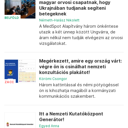
magyar orvosi csapatnak, hogy
Ukrajnában tudjanak segíteni
betegeknek
BELFÖLD
Németh-Halász Nikolett
A MedSpot Alapítvány három önkéntese
utazik a két ünnep között Ungvárra, de
áram nélkül nem tudják elvégezni az orvosi
vizsgálatokat.
Megérkezett, amire egy ország várt:
végre ön is csinálhat nemzeti
konzultációs plakátot!
Körömi Csongor
ZACC
Három kattintással és némi pötyögéssel
ön is kihozhatja magából a kormányzati
kommunikációs szakembert.
Itt a Nemzeti Kutatóközpont
Generátor!
Egyed Anna