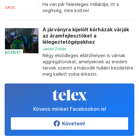
Ha van pár felesleges milliárdja, itt a
ZACC
segítség, mire költse!
A járványra kijelölt kórházak várják
az áramfejlesztőket a
lélegeztetőgépekhez
Jandó Zoltán
KÖZÉLET
Négy elsődleges ellátóhelyen is várnak
aggregátorokat, amelyeknek az eredeti
tervek szerint a második hullám kezdetére
meg kellett volna érkezni.
Kövess minket Facebookon is!
Követem!