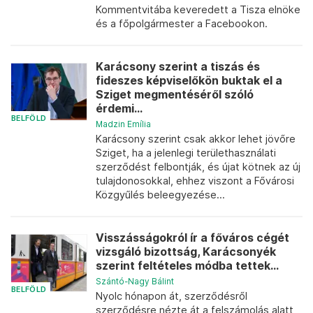
Kommentvitába keveredett a Tisza elnöke
és a főpolgármester a Facebookon.
Karácsony szerint a tiszás és
fideszes képviselőkön buktak el a
Sziget megmentéséről szóló
érdemi...
BELFÖLD
Madzin Emília
Karácsony szerint csak akkor lehet jövőre
Sziget, ha a jelenlegi területhasználati
szerződést felbontják, és újat kötnek az új
tulajdonosokkal, ehhez viszont a Fővárosi
Közgyűlés beleegyezése...
Visszásságokról ír a főváros cégét
vizsgáló bizottság, Karácsonyék
szerint feltételes módba tettek...
Szántó-Nagy Bálint
BELFÖLD
Nyolc hónapon át, szerződésről
szerződésre nézte át a felszámolás alatt