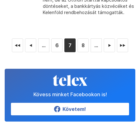
döntéseket, a bankkártyás közvécéket és
Kelenföld rendbehozását támogatták.
...
6
7
8
...
◄◄
◄
►
►►
Kövess minket Facebookon is!
Követem!