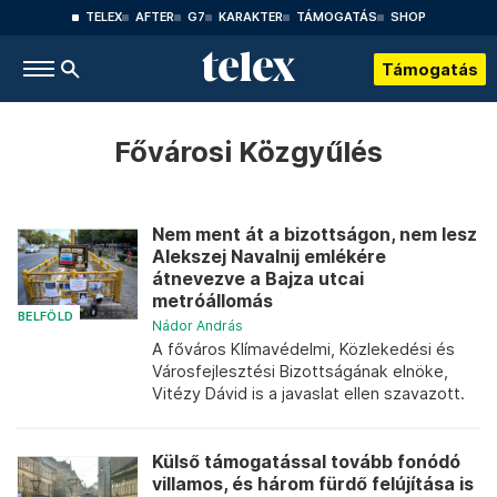
TELEX
AFTER
G7
KARAKTER
TÁMOGATÁS
SHOP
Támogatás
Fővárosi Közgyűlés
Nem ment át a bizottságon, nem lesz
Alekszej Navalnij emlékére
átnevezve a Bajza utcai
metróállomás
BELFÖLD
Nádor András
A főváros Klímavédelmi, Közlekedési és
Városfejlesztési Bizottságának elnöke,
Vitézy Dávid is a javaslat ellen szavazott.
Külső támogatással tovább fonódó
villamos, és három fürdő felújítása is