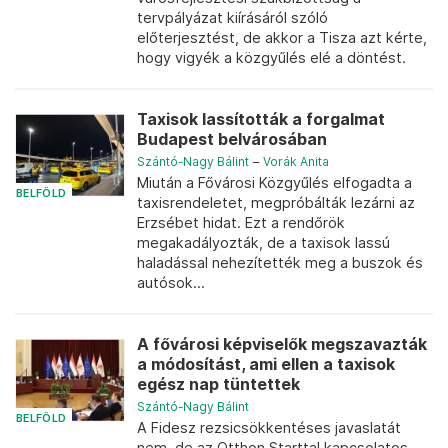
tervpályázat kiírásáról szóló
előterjesztést, de akkor a Tisza azt kérte,
hogy vigyék a közgyűlés elé a döntést.
Taxisok lassították a forgalmat
Budapest belvárosában
Szántó-Nagy Bálint
–
Vorák Anita
Miután a Fővárosi Közgyűlés elfogadta a
BELFÖLD
taxisrendeletet, megpróbálták lezárni az
Erzsébet hidat. Ezt a rendőrök
megakadályozták, de a taxisok lassú
haladással nehezítették meg a buszok és
autósok...
A fővárosi képviselők megszavazták
a módosítást, ami ellen a taxisok
egész nap tüntettek
Szántó-Nagy Bálint
BELFÖLD
A Fidesz rezsicsökkentéses javaslatát
nem, de az Otthon Starttal kapcsolatos