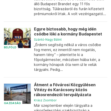
álló Budapest Brandet egy 11 fős
bizottság. Túlárazásról és furán kifizetett
prémiumokról írtak. A volt vezérigazgató...
Egyre biztosabb, hogy még idén
csődbe löki a kormány Budapestet
Szántó-Nagy Bálint
„Érdemi segítség nélkül a város csődbe
BELFÖLD
fog menni, ez innentől nem riogatás,
hanem tény” – jelentette ki a
főpolgármester, miközben hiába kéri, a
kormány hónapok óta nem ül le velük
tárgyalni. Pedig...
Átment a Fővárosi Közgyűlésen
Vitézy és Karácsony közös
rákosrendezői tervpályázata
Krász Zsombor
GAZDASÁG
Már szeptember elején tárgyalta a
városfejlesztési szakbizottság a