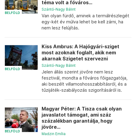
téma volt a főváros...
Szántó-Nagy Bálint
BELFÖLD
Van olyan fürdő, aminek a termálrészlegét
egy-két év múlva lehet be kell zárni, ha
nem lesz felújítás.
Kiss Ambrus: A Hajógyári-sziget
most azoknak foglalt, akik nem
akarnak Szigetet szervezni
Szántó-Nagy Bálint
BELFÖLD
Jelen állás szerint jövőre nem lesz
fesztivál, mondta a főváros főigazgatója,
aki beszélt villamoshosszabbításról, és a
tűzijáték-szabályozás szigorításáról is.
Magyar Péter: A Tisza csak olyan
javaslatot támogat, ami száz
százalékban garantálja, hogy
jövőre...
BELFÖLD
Madzin Emília