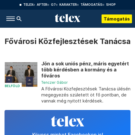
TELEX
AFTER
G7
KARAKTER
TÁMOGATÁS
SHOP
Támogatás
Fővárosi Közfejlesztések Tanácsa
Jön a sok uniós pénz, máris egyetért
több kérdésben a kormány és a
főváros
Tenczer Gábor
BELFÖLD
A Fővárosi Közfejlesztések Tanácsa ülésén
megegyezés született öt fő pontban, de
vannak még nyitott kérdések.
Kövess minket Facebookon is!