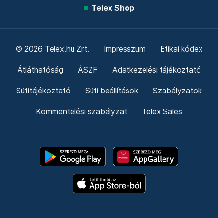
Telex Shop
© 2026 Telex.hu Zrt.
Impresszum
Etikai kódex
Átláthatóság
ÁSZF
Adatkezelési tájékoztató
Sütitájékoztató
Süti beállítások
Szabályzatok
Kommentelési szabályzat
Telex Sales