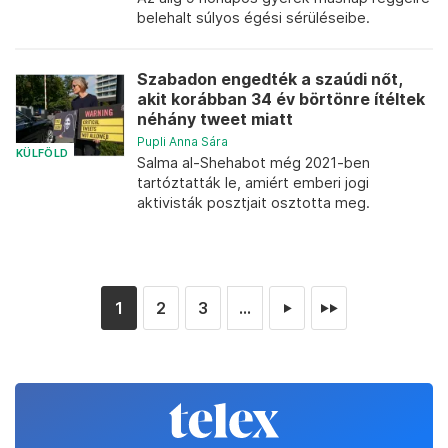
belehalt súlyos égési sérüléseibe.
Szabadon engedték a szaúdi nőt,
akit korábban 34 év börtönre ítéltek
néhány tweet miatt
Pupli Anna Sára
KÜLFÖLD
Salma al-Shehabot még 2021-ben
tartóztatták le, amiért emberi jogi
aktivisták posztjait osztotta meg.
1
2
3
...
►
►►