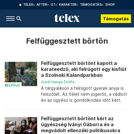
TELEX
AFTER
G7
KARAKTER
TÁMOGATÁS
SHOP
Támogatás
Felfüggesztett börtön
Felfüggesztett börtönt kapott a
karateedző, aki felrúgott egy kisfiút
a Szolnoki Kalandparkban
Aradi Hanga Zsófia
BELFÖLD
A tárgyaláson a felrúgott gyerek anyja is
felszólalt. Az ítélet nem jogerős, a vádlott
és az ügyész is gondolkodási időt kért.
Felfüggesztett börtönt kért az
ügyészség Iványi Gáborra és a
megvádolt ellenzéki politikusokra