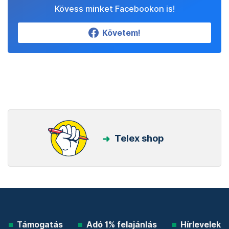
Kövess minket Facebookon is!
Követem!
Telex shop
Támogatás
Adó 1% felajánlás
Hírlevelek