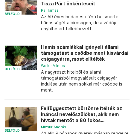
Tisza Párt önkénteseit
Pál Tamás
BELFÖLD
Az 59 éves budapesti férfi beismerte
bűnösségét a bíróságon, de a védője
enyhítésért fellebbezett.
Hamis számlákkal igényelt állami
támogatást a csődbe ment kisvárdai
csigagyárra, most elítélték
Weiler Vilmos
BELFÖLD
A nagyrészt hitelből és állami
támogatásból megvalósult csigagyár
indulása után nem sokkal már csődbe is
ment.
Felfüggesztett börtönre ítélték az
ináncsi nevelőszülőket, akik nem
hívtak mentőt a 80 fokos...
Mizsur András
BELFÖLD
Az alig 9 hónapos gyerek másnap reggelre