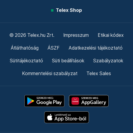
Telex Shop
© 2026 Telex.hu Zrt.
Impresszum
Etikai kódex
Átláthatóság
ÁSZF
Adatkezelési tájékoztató
Sütitájékoztató
Süti beállítások
Szabályzatok
Kommentelési szabályzat
Telex Sales