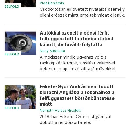
Vida Benjámin
BELFÖLD
Csoportosan elkövetett hivatalos személy
elleni erőszak miatt emeltek vádat ellenük.
Autókkal szexelt a pécsi férfi,
felfüggesztett börtönbüntetést
kapott, de tovább folytatta
Nagy Nikoletta
BELFÖLD
A módszer mindig ugyanaz volt: a
tanksapkát letörte, a nyílást valamivel
bekente, majd közösült a járművekkel.
Fekete-Győr András nem tudott
kiutazni Angliába a rokonaihoz a
felfüggesztett börtönbüntetése
miatt
BELFÖLD
Németh-Halász Nikolett
2018-ban Fekete-Győr füstgyertyát
dobott a rendőrsorfal elé.