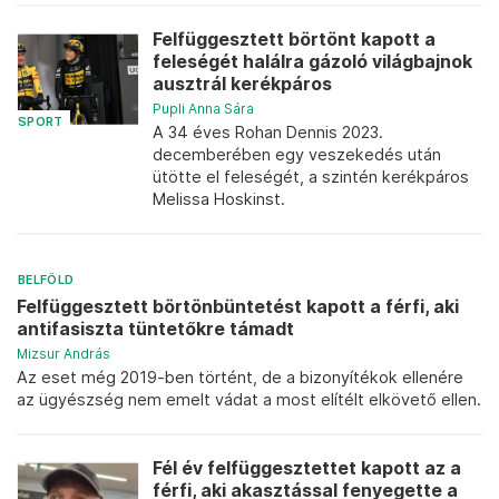
Felfüggesztett börtönt kapott a
feleségét halálra gázoló világbajnok
ausztrál kerékpáros
Pupli Anna Sára
SPORT
A 34 éves Rohan Dennis 2023.
decemberében egy veszekedés után
ütötte el feleségét, a szintén kerékpáros
Melissa Hoskinst.
BELFÖLD
Felfüggesztett börtönbüntetést kapott a férfi, aki
antifasiszta tüntetőkre támadt
Mizsur András
Az eset még 2019-ben történt, de a bizonyítékok ellenére
az ügyészség nem emelt vádat a most elítélt elkövető ellen.
Fél év felfüggesztettet kapott az a
férfi, aki akasztással fenyegette a