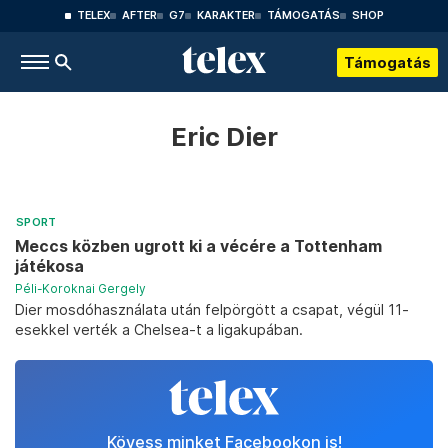
TELEX
AFTER
G7
KARAKTER
TÁMOGATÁS
SHOP
Támogatás
Eric Dier
SPORT
Meccs közben ugrott ki a vécére a Tottenham
játékosa
Péli-Koroknai Gergely
Dier mosdóhasználata után felpörgött a csapat, végül 11-
esekkel verték a Chelsea-t a ligakupában.
Kövess minket Facebookon is!