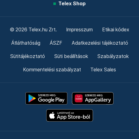
Telex Shop
© 2026 Telex.hu Zrt.
Impresszum
Etikai kódex
Átláthatóság
ÁSZF
Adatkezelési tájékoztató
Sütitájékoztató
Süti beállítások
Szabályzatok
Kommentelési szabályzat
Telex Sales