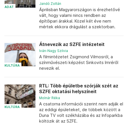
Jandó Zoltán
ADAT
Áprilisban Magyarországon is érezhetővé
vált, hogy valami nincs rendben az
építőipari árakkal. Közel két éve nem
mértek ekkora drágulást a szektorban.
Átnevezik az SZFE intézeteit
Iván-Nagy Szilvia
A filmintézetet Zsigmond Vilmosról, a
színművészeti képzést Sinkovits Imréről
KULTÚRA
nevezik el.
RTL: Több épületbe szórják szét az
SZFE oktatási helyszíneit
Molnár Réka
A csatorna információi szerint nem adják el
KULTÚRA
az eddigi épületeket, de többek között a
Duna TV volt székházába és az Infoparkba
költözik át az SZFE.