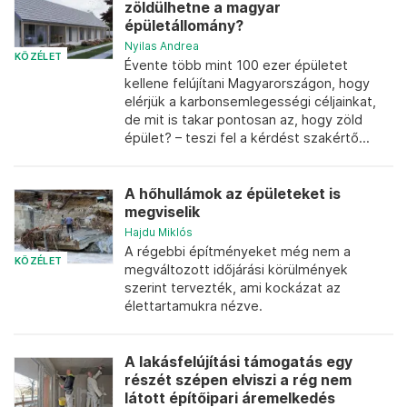
zöldülhetne a magyar
épületállomány?
Nyilas Andrea
KÖZÉLET
Évente több mint 100 ezer épületet
kellene felújítani Magyarországon, hogy
elérjük a karbonsemlegességi céljainkat,
de mit is takar pontosan az, hogy zöld
épület? – teszi fel a kérdést szakértő...
A hőhullámok az épületeket is
megviselik
Hajdu Miklós
A régebbi építményeket még nem a
KÖZÉLET
megváltozott időjárási körülmények
szerint tervezték, ami kockázat az
élettartamukra nézve.
A lakásfelújítási támogatás egy
részét szépen elviszi a rég nem
látott építőipari áremelkedés