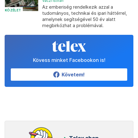
Váczi István
Az emberiség rendelkezik azzal a
KÖZÉLET
tudományos, technikai és ipari háttérrel,
amelynek segítségével 50 év alatt
megbirkózhat a problémával.
Kövess minket Facebookon is!
Követem!