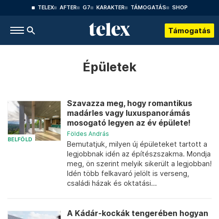
TELEX
AFTER
G7
KARAKTER
TÁMOGATÁS
SHOP
Támogatás
Épületek
Szavazza meg, hogy romantikus
madárles vagy luxuspanorámás
mosogató legyen az év épülete!
Földes András
BELFÖLD
Bemutatjuk, milyen új épületeket tartott a
legjobbnak idén az építészszakma. Mondja
meg, ön szerint melyik sikerült a legjobban!
Idén több felkavaró jelölt is verseng,
családi házak és oktatási...
A Kádár-kockák tengerében hogyan