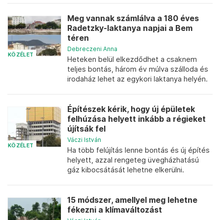
Meg vannak számlálva a 180 éves
Radetzky-laktanya napjai a Bem
téren
Debreczeni Anna
KÖZÉLET
Heteken belül elkezdődhet a csaknem
teljes bontás, három év múlva szálloda és
irodaház lehet az egykori laktanya helyén.
Építészek kérik, hogy új épületek
felhúzása helyett inkább a régieket
újítsák fel
Váczi István
KÖZÉLET
Ha több felújítás lenne bontás és új építés
helyett, azzal rengeteg üvegházhatású
gáz kibocsátását lehetne elkerülni.
15 módszer, amellyel meg lehetne
fékezni a klímaváltozást