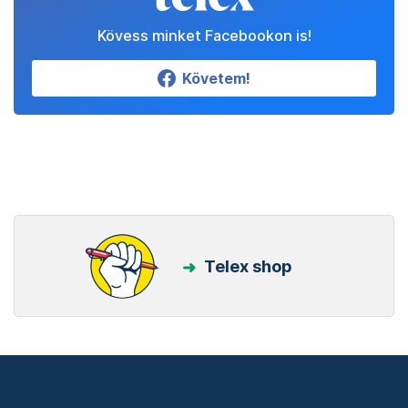
Kövess minket Facebookon is!
Követem!
Telex shop