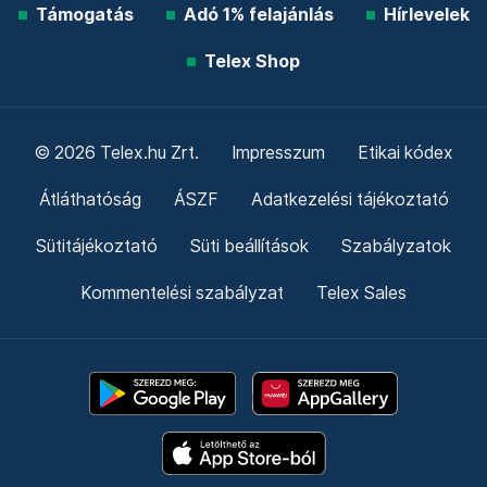
Támogatás
Adó 1% felajánlás
Hírlevelek
Telex Shop
© 2026 Telex.hu Zrt.
Impresszum
Etikai kódex
Átláthatóság
ÁSZF
Adatkezelési tájékoztató
Sütitájékoztató
Süti beállítások
Szabályzatok
Kommentelési szabályzat
Telex Sales