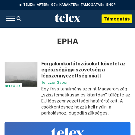
TELEX
AFTER
G7
KARAKTER
TÁMOGATÁS
SHOP
Támogatás
EPHA
Forgalomkorlátozásokat követel az
egészségügyi szövetség a
légszennyezettség miatt
Tenczer Gábor
BELFÖLD
Egy friss tanulmány szerint Magyarország
„szisztematikusan és kitartóan” túllépte az
EU légszennyezettségi határértékeit. A
csökkentéshez hozzá kell nyúlni a
parkoláshoz, dugódíj szükséges.