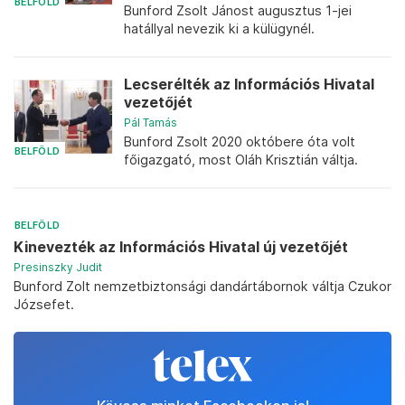
BELFÖLD
Bunford Zsolt Jánost augusztus 1-jei
hatállyal nevezik ki a külügynél.
Lecserélték az Információs Hivatal
vezetőjét
Pál Tamás
Bunford Zsolt 2020 októbere óta volt
BELFÖLD
főigazgató, most Oláh Krisztián váltja.
BELFÖLD
Kinevezték az Információs Hivatal új vezetőjét
Presinszky Judit
Bunford Zolt nemzetbiztonsági dandártábornok váltja Czukor
Józsefet.