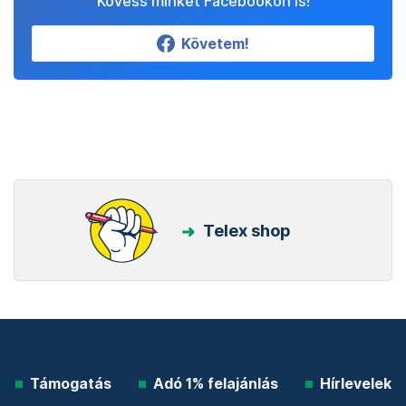
Kövess minket Facebookon is!
Követem!
Telex shop
Támogatás
Adó 1% felajánlás
Hírlevelek