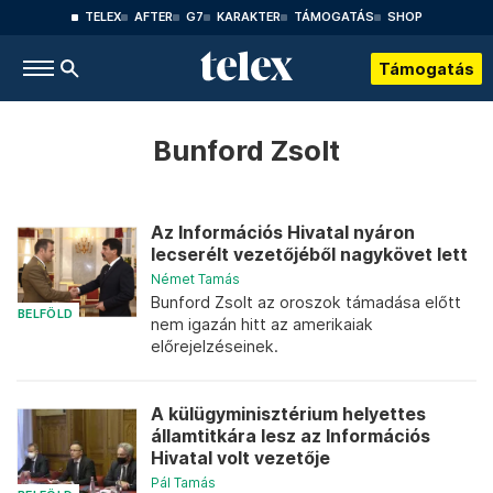
TELEX
AFTER
G7
KARAKTER
TÁMOGATÁS
SHOP
Támogatás
Bunford Zsolt
Az Információs Hivatal nyáron
lecserélt vezetőjéből nagykövet lett
Német Tamás
Bunford Zsolt az oroszok támadása előtt
BELFÖLD
nem igazán hitt az amerikaiak
előrejelzéseinek.
A külügyminisztérium helyettes
államtitkára lesz az Információs
Hivatal volt vezetője
Pál Tamás