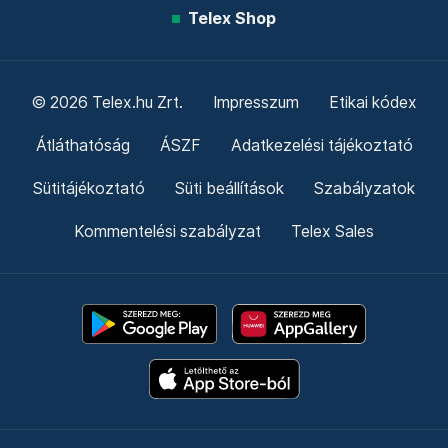
Telex Shop
© 2026 Telex.hu Zrt.
Impresszum
Etikai kódex
Átláthatóság
ÁSZF
Adatkezelési tájékoztató
Sütitájékoztató
Süti beállítások
Szabályzatok
Kommentelési szabályzat
Telex Sales