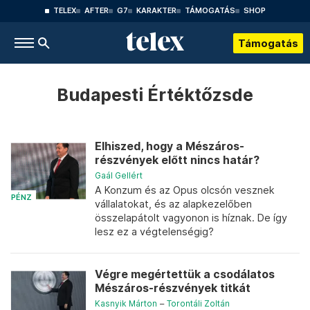
TELEX
AFTER
G7
KARAKTER
TÁMOGATÁS
SHOP
Támogatás
Budapesti Értéktőzsde
Elhiszed, hogy a Mészáros-
részvények előtt nincs határ?
Gaál Gellért
A Konzum és az Opus olcsón vesznek
PÉNZ
vállalatokat, és az alapkezelőben
összelapátolt vagyonon is híznak. De így
lesz ez a végtelenségig?
Végre megértettük a csodálatos
Mészáros-részvények titkát
Kasnyik Márton
–
Torontáli Zoltán