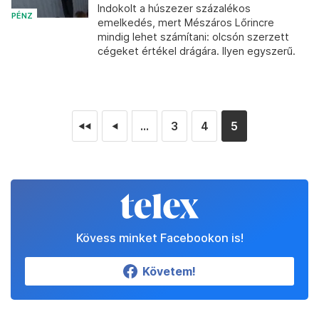
Indokolt a húszezer százalékos
PÉNZ
emelkedés, mert Mészáros Lőrincre
mindig lehet számítani: olcsón szerzett
cégeket értékel drágára. Ilyen egyszerű.
...
3
4
5
◄◄
◄
Kövess minket Facebookon is!
Követem!