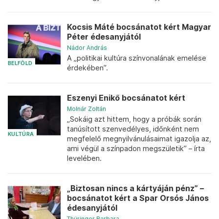
Kocsis Máté bocsánatot kért Magyar
Péter édesanyjától
Nádor András
A „politikai kultúra színvonalának emelése
BELFÖLD
érdekében”.
Eszenyi Enikő bocsánatot kért
Molnár Zoltán
„Sokáig azt hittem, hogy a próbák során
tanúsított szenvedélyes, időnként nem
KULTÚRA
megfelelő megnyilvánulásaimat igazolja az,
ami végül a színpadon megszületik” – írta
levelében.
„Biztosan nincs a kártyáján pénz” –
bocsánatot kért a Spar Orsós János
édesanyjától
Thüringer Barbara