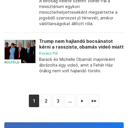
A bíróság ítélete szerint Völner Pál a
minisztérium egykori
miniszterhelyetteseként megsértette a
jogvédő szervezet jó hírnevét, amikor
valótlanságokat állított róla.
Trump nem hajlandó bocsánatot
kérni a rasszista, obamás videó miatt
Kovács Pál
Barack és Michelle Obamát majomként
KÜLFÖLD
ábrázolta egy videó, amit a Fehér Ház
órákig nem volt hajlandó törölni.
1
2
3
...
►
►►