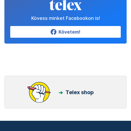
Kövess minket Facebookon is!
Követem!
Telex shop