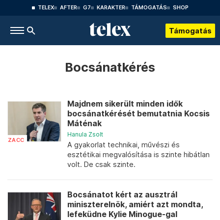
TELEX
AFTER
G7
KARAKTER
TÁMOGATÁS
SHOP
Támogatás
Bocsánatkérés
Majdnem sikerült minden idők
bocsánatkérését bemutatnia Kocsis
Máténak
Hanula Zsolt
ZACC
A gyakorlat technikai, művészi és
esztétikai megvalósítása is szinte hibátlan
volt. De csak szinte.
Bocsánatot kért az ausztrál
miniszterelnök, amiért azt mondta,
lefeküdne Kylie Minogue-gal