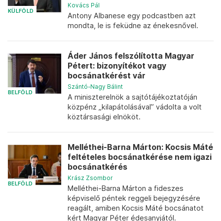
Kovács Pál
KÜLFÖLD
Antony Albanese egy podcastben azt
mondta, le is feküdne az énekesnővel.
Áder János felszólította Magyar
Pétert: bizonyítékot vagy
bocsánatkérést vár
Szántó-Nagy Bálint
BELFÖLD
A miniszterelnök a sajtótájékoztatóján
közpénz „kilapátolásával” vádolta a volt
köztársasági elnököt.
Melléthei-Barna Márton: Kocsis Máté
feltételes bocsánatkérése nem igazi
bocsánatkérés
Krász Zsombor
BELFÖLD
Melléthei-Barna Márton a fideszes
képviselő péntek reggeli bejegyzésére
reagált, amiben Kocsis Máté bocsánatot
kért Magyar Péter édesanyjától.