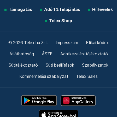
Támogatás
Adó 1% felajánlás
Hírlevelek
Telex Shop
© 2026 Telex.hu Zrt.
Impresszum
Etikai kódex
Átláthatóság
ÁSZF
Adatkezelési tájékoztató
Sütitájékoztató
Süti beállítások
Szabályzatok
Kommentelési szabályzat
Telex Sales