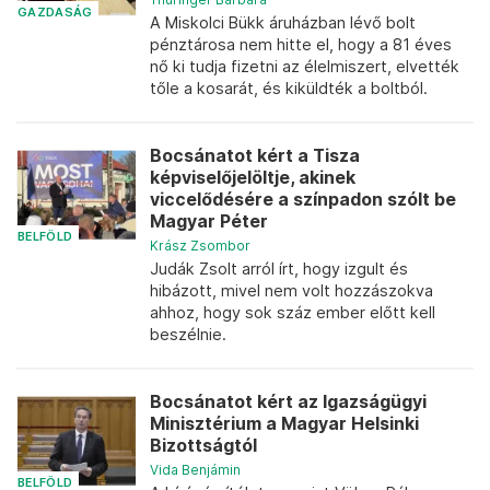
GAZDASÁG
A Miskolci Bükk áruházban lévő bolt
pénztárosa nem hitte el, hogy a 81 éves
nő ki tudja fizetni az élelmiszert, elvették
tőle a kosarát, és kiküldték a boltból.
Bocsánatot kért a Tisza
képviselőjelöltje, akinek
viccelődésére a színpadon szólt be
Magyar Péter
BELFÖLD
Krász Zsombor
Judák Zsolt arról írt, hogy izgult és
hibázott, mivel nem volt hozzászokva
ahhoz, hogy sok száz ember előtt kell
beszélnie.
Bocsánatot kért az Igazságügyi
Minisztérium a Magyar Helsinki
Bizottságtól
Vida Benjámin
BELFÖLD