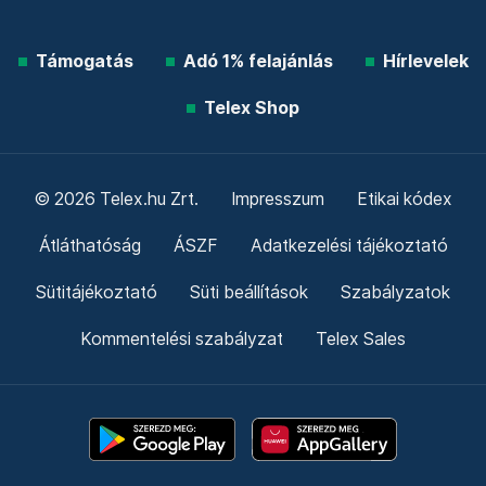
Támogatás
Adó 1% felajánlás
Hírlevelek
Telex Shop
© 2026 Telex.hu Zrt.
Impresszum
Etikai kódex
Átláthatóság
ÁSZF
Adatkezelési tájékoztató
Sütitájékoztató
Süti beállítások
Szabályzatok
Kommentelési szabályzat
Telex Sales