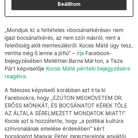
Beállítom
„Mondjuk ki: a feltételes »bocsánatkérése« nem
igazi bocsánatkérés, az nem szól másról, mint a
felelősség alóli mentesülésről. Kocsis Máté úgy tesz,
mintha még ő lenne a jófiú” –
írja
Facebook-
bejegyzésében Melléthei-Barna Márton, a Tisza
Párt képviselője
Kocsis Máté pénteki bejegyzésére
reagálva
.
A fideszes képviselő korábban azt írta ki
Facebookra, hogy „EZÚTON MEGKÖVETEM DR.
ERŐSS MÓNIKÁT, ÉS BOCSÁNATOT KÉREK TŐLE
AZ ÁLTALA SÉRELMEZETT MONDATOK MIATT!”.
Kocsis azt is hozzátette, hogy „a politikai kultúra
színvonalának emelése érdekében” kért
bocsánatot Magyar Péter miniszterelnök anyjától.