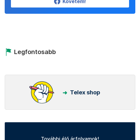
Követem!
Legfontosabb
Telex shop
További élő árfolyamok!