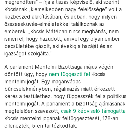
megrendíteni” – írja a tiszás képviselő, aki szerint
Kocsisnak „kiemelkedően nagy felelőssége” volt a
közbeszéd alakításában, és abban, hogy milyen
összeesküvés-elméletekkel találkoznak az
emberek. „Kocsis Mátéban nincs megbánás, nem
ismeri el, hogy hazudott, amivel egy olyan ember
becsületébe gázolt, aki évekig a hazáját és az
igazságot szolgálta.”
A parlament Mentelmi Bizottsága május végén
döntött úgy, hogy
nem függeszti fel
Kocsis
mentelmi jogát. Egy magánvádas
bűncselekményben, rágalmazás miatt érkezett
kérés a testülethez, hogy függesszék fel a politikus
mentelmi jogát. A parlament a bizottság ajánlásának
megfelelően szavazott,
csak 9 képviselő támogatta
Kocsis mentelmi jogának felfüggesztését, 178-an
ellenezték, 5-en tartózkodtak.