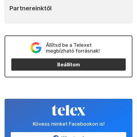
Partnereinktől
Állítsd be a Telexet
megbízható forrásnak!
Beállítom
Kövess minket Facebookon is!