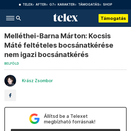
TELEX
AFTER
G7
KARAKTER
TÁMOGATÁS
SHOP
Támogatás
Melléthei-Barna Márton: Kocsis
Máté feltételes bocsánatkérése
nem igazi bocsánatkérés
BELFÖLD
Krász Zsombor
Állítsd be a Telexet
megbízható forrásnak!