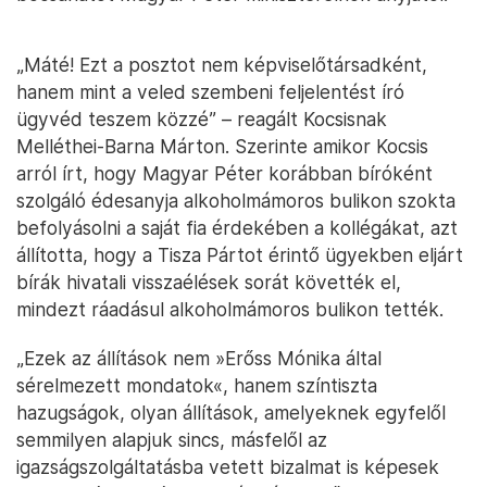
„Máté! Ezt a posztot nem képviselőtársadként,
hanem mint a veled szembeni feljelentést író
ügyvéd teszem közzé” – reagált Kocsisnak
Melléthei-Barna Márton. Szerinte amikor Kocsis
arról írt, hogy Magyar Péter korábban bíróként
szolgáló édesanyja alkoholmámoros bulikon szokta
befolyásolni a saját fia érdekében a kollégákat, azt
állította, hogy a Tisza Pártot érintő ügyekben eljárt
bírák hivatali visszaélések sorát követték el,
mindezt ráadásul alkoholmámoros bulikon tették.
„Ezek az állítások nem »Erőss Mónika által
sérelmezett mondatok«, hanem színtiszta
hazugságok, olyan állítások, amelyeknek egyfelől
semmilyen alapjuk sincs, másfelől az
igazságszolgáltatásba vetett bizalmat is képesek