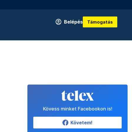
Belépés
Támogatás
Kövess minket Facebookon is!
Követem!