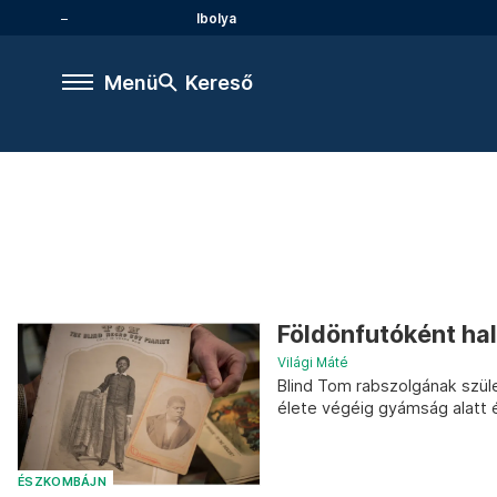
Ibolya
Menü
Kereső
Földönfutóként hal
Világi Máté
Blind Tom rabszolgának szüle
élete végéig gyámság alatt é
ÉSZKOMBÁJN