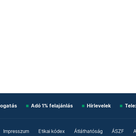
ogatás
Adó 1% felajánlás
Hírlevelek
Tele
Impresszum
Etikai kódex
Átláthatóság
ÁSZF
A