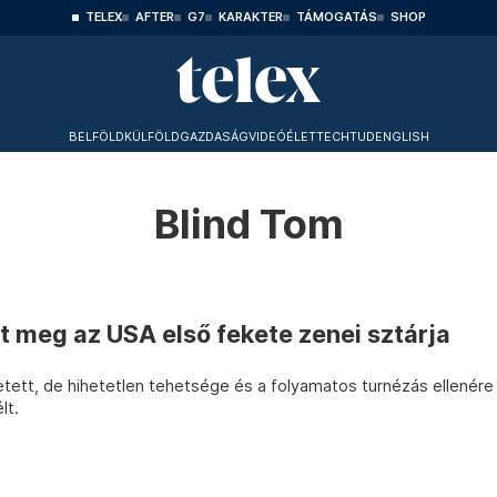
TELEX
AFTER
G7
KARAKTER
TÁMOGATÁS
SHOP
BELFÖLD
KÜLFÖLD
GAZDASÁG
VIDEÓ
ÉLET
TECHTUD
ENGLISH
Blind Tom
t meg az USA első fekete zenei sztárja
tett, de hihetetlen tehetsége és a folyamatos turnézás ellenére
lt.