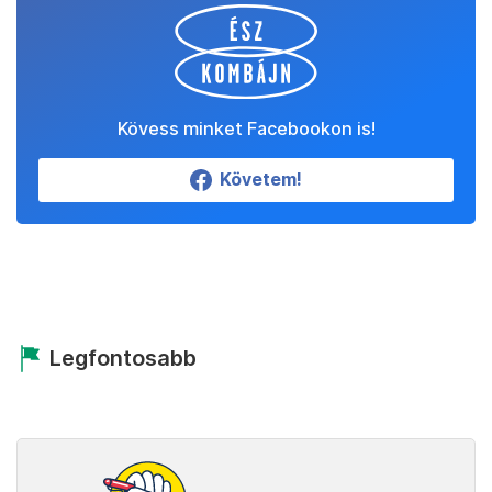
Kövess minket Facebookon is!
Követem!
Legfontosabb