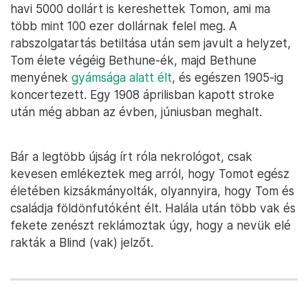
havi 5000 dollárt is kereshettek Tomon, ami ma
több mint 100 ezer dollárnak felel meg. A
rabszolgatartás betiltása után sem javult a helyzet,
Tom élete végéig Bethune-ék, majd Bethune
menyének
gyámsága alatt élt
, és egészen 1905-ig
koncertezett. Egy 1908 áprilisban kapott stroke
után még abban az évben, júniusban meghalt.
Bár a legtöbb újság írt róla nekrológot, csak
kevesen emlékeztek meg arról, hogy Tomot egész
életében kizsákmányolták, olyannyira, hogy Tom és
családja földönfutóként élt. Halála után több vak és
fekete zenészt reklámoztak úgy, hogy a nevük elé
rakták a Blind (vak) jelzőt.