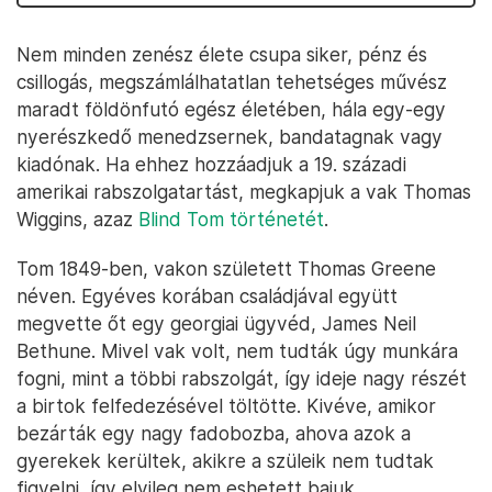
Nem minden zenész élete csupa siker, pénz és
csillogás, megszámlálhatatlan tehetséges művész
maradt földönfutó egész életében, hála egy-egy
nyerészkedő menedzsernek, bandatagnak vagy
kiadónak. Ha ehhez hozzáadjuk a 19. századi
amerikai rabszolgatartást, megkapjuk a vak Thomas
Wiggins, azaz
Blind Tom történetét
.
Tom 1849-ben, vakon született Thomas Greene
néven. Egyéves korában családjával együtt
megvette őt egy georgiai ügyvéd, James Neil
Bethune. Mivel vak volt, nem tudták úgy munkára
fogni, mint a többi rabszolgát, így ideje nagy részét
a birtok felfedezésével töltötte. Kivéve, amikor
bezárták egy nagy fadobozba, ahova azok a
gyerekek kerültek, akikre a szüleik nem tudtak
figyelni, így elvileg nem eshetett bajuk.