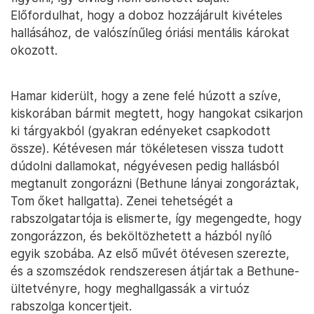
Előfordulhat, hogy a doboz hozzájárult kivételes
hallásához, de valószínűleg óriási mentális károkat
okozott.
Hamar kiderült, hogy a zene felé húzott a szíve,
kiskorában bármit megtett, hogy hangokat csikarjon
ki tárgyakból (gyakran edényeket csapkodott
össze). Kétévesen már tökéletesen vissza tudott
dúdolni dallamokat, négyévesen pedig hallásból
megtanult zongorázni (Bethune lányai zongoráztak,
Tom őket hallgatta). Zenei tehetségét a
rabszolgatartója is elismerte, így megengedte, hogy
zongorázzon, és beköltözhetett a házból nyíló
egyik szobába. Az első művét ötévesen szerezte,
és a szomszédok rendszeresen átjártak a Bethune-
ültetvényre, hogy meghallgassák a virtuóz
rabszolga koncertjeit.