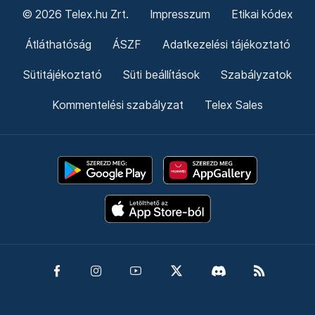
© 2026 Telex.hu Zrt.
Impresszum
Etikai kódex
Átláthatóság
ÁSZF
Adatkezelési tájékoztató
Sütitájékoztató
Süti beállítások
Szabályzatok
Kommentelési szabályzat
Telex Sales