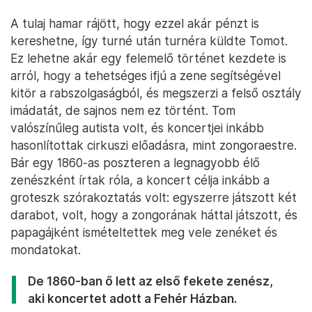
A tulaj hamar rájött, hogy ezzel akár pénzt is
kereshetne, így turné után turnéra küldte Tomot.
Ez lehetne akár egy felemelő történet kezdete is
arról, hogy a tehetséges ifjú a zene segítségével
kitör a rabszolgaságból, és megszerzi a felső osztály
imádatát, de sajnos nem ez történt. Tom
valószínűleg autista volt, és koncertjei inkább
hasonlítottak cirkuszi előadásra, mint zongoraestre.
Bár egy 1860-as poszteren a legnagyobb élő
zenészként írtak róla, a koncert célja inkább a
groteszk szórakoztatás volt: egyszerre játszott két
darabot, volt, hogy a zongorának háttal játszott, és
papagájként ismételtettek meg vele zenéket és
mondatokat.
De 1860-ban ő lett az első fekete zenész,
aki koncertet adott a Fehér Házban.