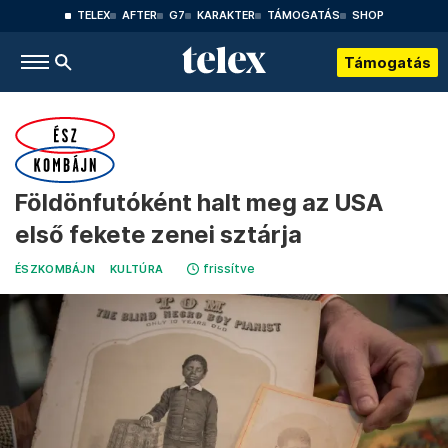
TELEX
AFTER
G7
KARAKTER
TÁMOGATÁS
SHOP
Támogatás
Földönfutóként halt meg az USA
első fekete zenei sztárja
frissítve
ÉSZKOMBÁJN
KULTÚRA