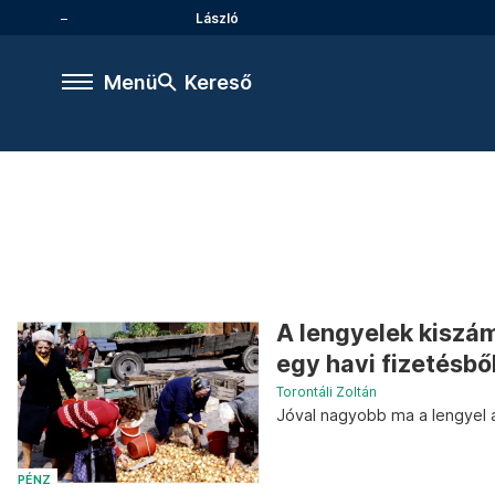
László
Menü
Kereső
A lengyelek kiszám
egy havi fizetésbő
Torontáli Zoltán
Jóval nagyobb ma a lengyel á
PÉNZ