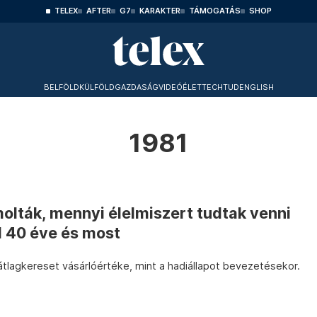
TELEX
AFTER
G7
KARAKTER
TÁMOGATÁS
SHOP
BELFÖLD
KÜLFÖLD
GAZDASÁG
VIDEÓ
ÉLET
TECHTUD
ENGLISH
1981
olták, mennyi élelmiszert tudtak venni
l 40 éve és most
tlagkereset vásárlóértéke, mint a hadiállapot bevezetésekor.