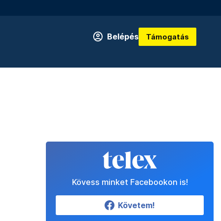
Belépés
Támogatás
Kövess minket Facebookon is!
Követem!