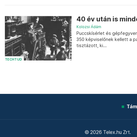
40 év után is min
Kolozsi Ádám
Puccskísérlet és gépfegyvere
350 képviselőnek kellett a p
tisztázott, ki...
TECHTUD
Tám
© 2026 Telex.hu Zrt.