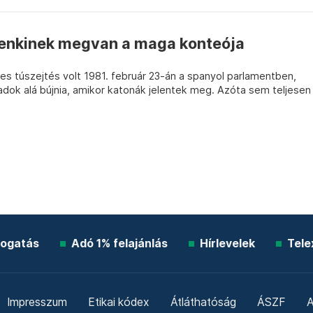
denkinek megvan a maga konteója
s túszejtés volt 1981. február 23-án a spanyol parlamentben,
adok alá bújnia, amikor katonák jelentek meg. Azóta sem teljesen
ogatás
Adó 1% felajánlás
Hírlevelek
Tele
Impresszum
Etikai kódex
Átláthatóság
ÁSZF
A