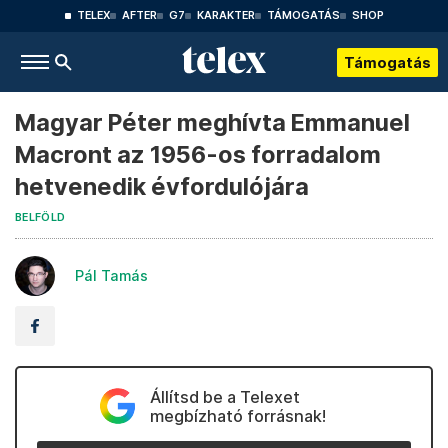
TELEX
AFTER
G7
KARAKTER
TÁMOGATÁS
SHOP
Támogatás
Magyar Péter meghívta Emmanuel
Macront az 1956-os forradalom
hetvenedik évfordulójára
BELFÖLD
Pál Tamás
Állítsd be a Telexet
megbízható forrásnak!