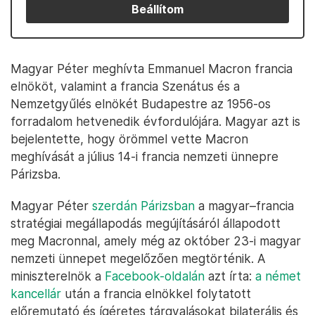
Beállítom
Magyar Péter meghívta Emmanuel Macron francia
elnököt, valamint a francia Szenátus és a
Nemzetgyűlés elnökét Budapestre az 1956-os
forradalom hetvenedik évfordulójára. Magyar azt is
bejelentette, hogy örömmel vette Macron
meghívását a július 14-i francia nemzeti ünnepre
Párizsba.
Magyar Péter
szerdán Párizsban
a magyar–francia
stratégiai megállapodás megújításáról állapodott
meg Macronnal, amely még az október 23-i magyar
nemzeti ünnepet megelőzően megtörténik. A
miniszterelnök a
Facebook-oldalán
azt írta:
a német
kancellár
után a francia elnökkel folytatott
előremutató és ígéretes tárgyalásokat bilaterális és