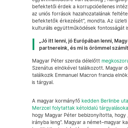
befektetői érdek a korrupcióellenes int
az uniós források hazahozatalának feltétele
befektetők érkezését”, mondta. Az üzleti
kulturális együttműködések fontosságát is
„Jó itt lenni, jó Európában lenni, Ma
partnereink, és mi is örömmel számí
Magyar Péter szerda délelőtt
megkoszorúz
Szenátus elnökével találkozott. Magyar d
találkozik Emmanuel Macron francia elnök
is tárgyal.
A magyar kormányfő
kedden Berlinbe utaz
Merzcel folytattak kétoldalú tárgyalásoka
hogy Magyar Péter bebizonyította, hogy „az
irányba leng”. Magyar a német–magyar ka