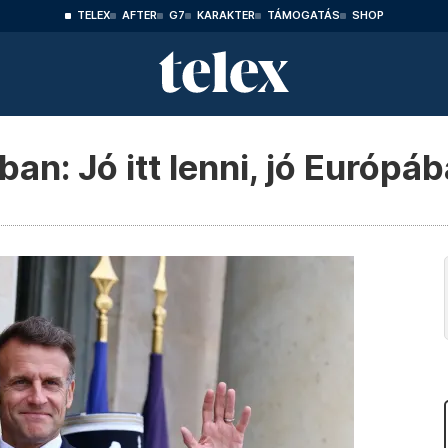
TELEX
AFTER
G7
KARAKTER
TÁMOGATÁS
SHOP
an: Jó itt lenni, jó Európáb