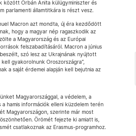
 között Orbán Anita külügyminiszter és
 parlamenti államtitkára is részt vesz.
el Macron azt mondta, új éra kezdődött
nak, hogy a magyar nép ragaszkodik az
zölte a Magyarország és az Európai
orrások felszabadításáról. Macron a június
beszélt, szó lesz az Ukrajnának nyújtott
t kell gyakorolnunk Oroszországra”,
ak a saját érdemei alapján kell bejutnia az
sünket Magyarországgal, a védelem, a
s a hamis információk elleni küzdelem terén
nlét Magyarországon, szerinte már most
köszönhetően. Örömét fejezte ki amiatt is,
ismét csatlakoznak az Erasmus-programhoz.