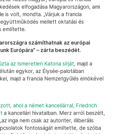
ézkedések elfogadása Magyarországon, ami
 is volt, mondta. „Várjuk a francia
 együttműködés mellett oktatási és
 említette.
gyarországra számíthatnak az európai
tunk Európára” – zárta beszédét.
ta az Ismeretlen Katona sírját
, majd a
élután egykor, az Élysée-palotában
kel, majd a francia Nemzetgyűlés elnökével
ott, ahol a német kancellárral, Friedrich
t
a kancellári hivatalban. Merz arról beszélt,
 inga nem csak az autoriter, illiberális
pcsolatok fontosságát említette, de szóba