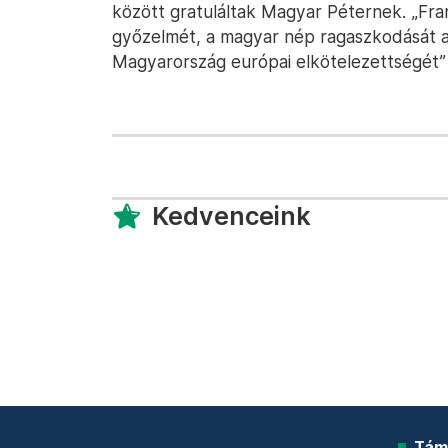
között gratuláltak Magyar Péternek. „Fra
győzelmét, a magyar nép ragaszkodását az
Magyarország európai elkötelezettségét”
Kedvenceink
Tám