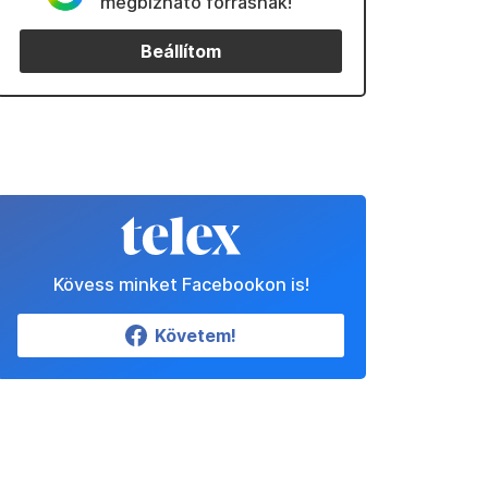
megbízható forrásnak!
Beállítom
Kövess minket Facebookon is!
Követem!