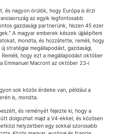
t, és nagyon örülök, hogy Európa is érzi
ranciaország az egyik legfontosabb
ntos gazdasági partnerünk, hiszen 45 ezer
gek.” A magyar emberek készek újjáépíteni
atokat, mondta, és hozzátette, reméli, hogy
új stratégiai megállapodást, gazdasági,
 is. Reméli, hogy ezt a megállapodást október
vta Emmanuel Macront az október 23-i
gyon sok közös érdeke van, például a
erén is, mondta.
szélt, és reményét fejezte ki, hogy a
ütt dolgozhat majd a V4-ekkel, és közösen
zetközi helyzetben egy sokkal szorosabb
zta. Közös magyar, európai és francia