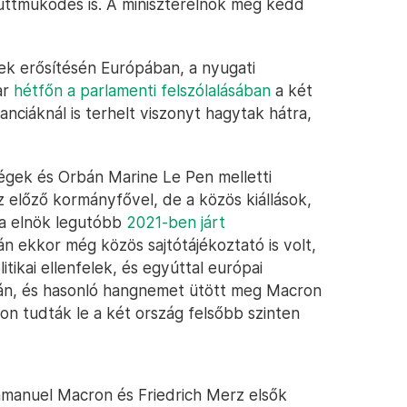
üttműködés is. A miniszterelnök még kedd
k erősítésén Európában, a nyugati
ar
hétfőn a parlamenti felszólalásában
a két
nciáknál is terhelt viszonyt hagytak hátra,
égek és Orbán Marine Le Pen melletti
az előző kormányfővel, de a közös kiállások,
ia elnök legutóbb
2021-ben járt
után ekkor még közös sajtótájékoztató is volt,
tikai ellenfelek, és egyúttal európai
án, és hasonló hangnemet ütött meg Macron
n tudták le a két ország felsőbb szinten
Emmanuel Macron és Friedrich Merz elsők