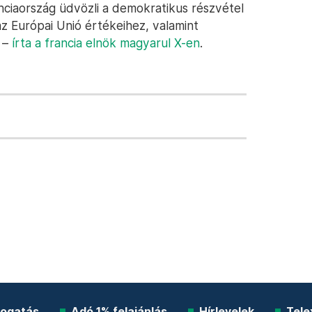
nciaország üdvözli a demokratikus részvétel
 Európai Unió értékeihez, valamint
 –
írta a francia elnök magyarul X-en
.
ogatás
Adó 1% felajánlás
Hírlevelek
Tele