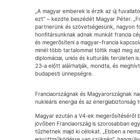
„A magyar emberek is érzik az új fuvallato
ezt” – kezdte beszédét Magyar Péter. „F
partnerünk és szövetségesünk, nagyon fo
honfitársunknak adnak munkát francia cé
és megerősíteni a magyar–francia kapcsol
minél több tartalommal töltik majd meg az 
diplomáciai, uniós és kulturális területen
23-a előtt aláírhatják, mondta, és meghí
budapesti ünnepségre.
Franciaországnak és Magyarországnak na
nukleáris energia és az energiabiztonság t
Magyar ezután a V4-ek megerősítéséről be
jövőben Franciaország is szorosabban egy
tűzhetnek majd ki célokat. „Ebben a nem
együttműködésre van szükség”, hangsúlyo