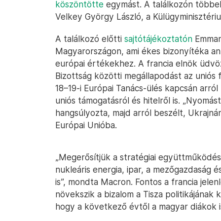
köszöntötte
egymást. A találkozón többek
Velkey György László, a Külügyminisztérium
A találkozó előtti
sajtótájékoztatón
Emmanu
Magyarországon, ami ékes bizonyítéka an
európai értékekhez. A francia elnök üdvö
Bizottság közötti megállapodást az uniós f
18–19-i Európai Tanács-ülés kapcsán arról 
uniós támogatásról és hitelről is. „Nyomás
hangsúlyozta, majd arról beszélt, Ukrajnán
Európai Unióba.
„Megerősítjük a stratégiai együttműködé
nukleáris energia, ipar, a mezőgazdaság é
is”, mondta Macron. Fontos a francia jele
növekszik a bizalom a Tisza politikájának 
hogy a következő évtől a magyar diákok 