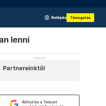
Belépés
Támogatás
an lenni
Partnereinktől
Állítsd be a Telexet