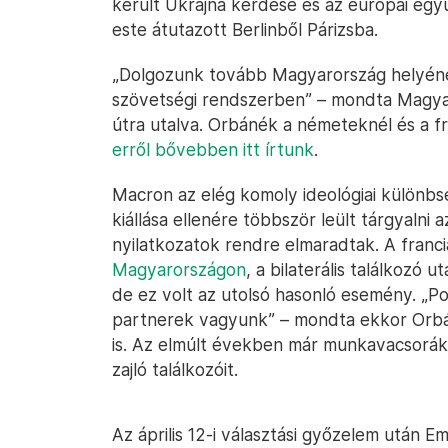
került Ukrajna kérdése és az európai egy
este átutazott Berlinből Párizsba.
„Dolgozunk tovább Magyarország helyéne
szövetségi rendszerben” – mondta Magy
útra utalva. Orbánék a németeknél és a fra
erről bővebben itt írtunk
.
Macron az elég komoly ideológiai különbs
kiállása ellenére többször leült tárgyalni 
nyilatkozatok rendre elmaradtak. A franc
Magyarországon
, a bilaterális találkozó 
de ez volt az utolsó hasonló esemény. „Poli
partnerek vagyunk” – mondta ekkor Orb
is. Az elmúlt években már munkavacsoráko
zajló találkozóit.
Az április 12-i választási győzelem után 