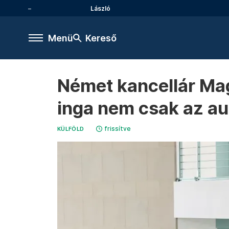
László
Menü
Kereső
Német kancellár Mag
inga nem csak az auto
frissítve
KÜLFÖLD