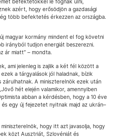
et befektetőkkel le fognak ülni,
znek azért, hogy erősödjön a gazdasági
ég több befektetés érkezzen az országba.
új magyar kormány mindent el fog követni
b irányból tudjon energiát beszerezni.
z ár miatt” – mondta.
 ami jelenleg is zajlik a két fél között a
ezek a tárgyalások jól haladnak, bízik
is zárulhatnak. A miniszterelnök ezek után
. „Jövő hét elején valamikor, amennyiben
Optimista abban a kérdésben, hogy a 10 éve
 és egy új fejezetet nyitnak majd az ukrán–
miniszterelnök, hogy itt azt javasolja, hogy
ek közt Ausztriát, Szlovéniát és