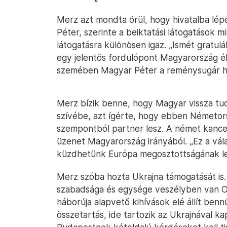
Merz azt mondta örül, hogy hivatalba lépé
Péter, szerinte a beiktatási látogatások m
látogatásra különösen igaz. „Ismét gratu
egy jelentős fordulópont Magyarország é
szemében Magyar Péter a reménysugár h
Merz bízik benne, hogy Magyar vissza tud
szívébe, azt ígérte, hogy ebben Németor
szempontból partner lesz. A német kancell
üzenet Magyarország irányából. „Ez a vál
küzdhetünk Európa megosztottságának l
Merz szóba hozta Ukrajna támogatását is.
szabadsága és egysége veszélyben van Or
háborúja alapvető kihívások elé állít benn
összetartás, ide tartozik az Ukrajnával ka