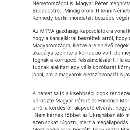
Németországot is. Magyar Péter meghívta
Budapestre. „Mindig öröm itt lenni Németor
Kennedy berlini mondatait beszéde végé
Az MTVA gazdasági kapcsolatokra vonatk
hogy a kancellárral beszéltek arról, hog
Magyarországra, illetve a jelenlévő cégek 
akadálya szerinte a korrupció volt, de me
fognak a korrupció felszámolásáért. Ha 
tudnak alakítani egy vállalkozóbarát kör
jönni, ami a magyarok életszínvonalát is jav
A német sajtó a kisebbségi jogok rendezé
kérdezte Magyar Pétert és Friedrich Mer
erről a kérdésről, alapvető elvárás, hogy 
„Nem kérnek többet az Ukrajnában élő ma
ezen sokat rúgózni, mert a megállapodás k
Merz pedig arról beszélt, hogy osztja Ma