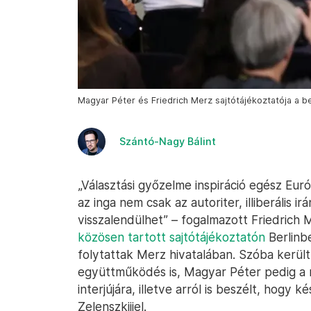
Magyar Péter és Friedrich Merz sajtótájékoztatója a ber
Szántó-Nagy Bálint
„Választási győzelme inspiráció egész Eu
az inga nem csak az autoriter, illiberális 
visszalendülhet” – fogalmazott Friedrich
közösen tartott sajtótájékoztatón
Berlinbe
folytattak Merz hivatalában. Szóba kerül
együttműködés is, Magyar Péter pedig a n
interjújára, illetve arról is beszélt, hogy 
Zelenszkijjel.