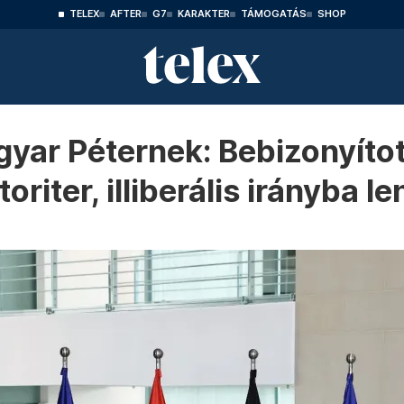
TELEX
AFTER
G7
KARAKTER
TÁMOGATÁS
SHOP
yar Péternek: Bebizonyítot
riter, illiberális irányba le