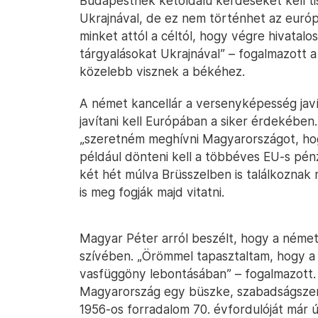
Budapestnek kétoldalú kérdéseket kell tis
Ukrajnával, de ez nem történhet az európ
minket attól a céltól, hogy végre hivatalo
tárgyalásokat Ukrajnával” – fogalmazott a
közelebb visznek a békéhez.
A német kancellár a versenyképesség javít
javítani kell Európában a siker érdekében
„szeretném meghívni Magyarországot, ho
például dönteni kell a többéves EU-s pén
két hét múlva Brüsszelben is találkoznak
is meg fogják majd vitatni.
Magyar Péter arról beszélt, hogy a némete
szívében. „Örömmel tapasztaltam, hogy a
vasfüggöny lebontásában” – fogalmazott.
Magyarország egy büszke, szabadságszere
1956-os forradalom 70. évfordulóját már 