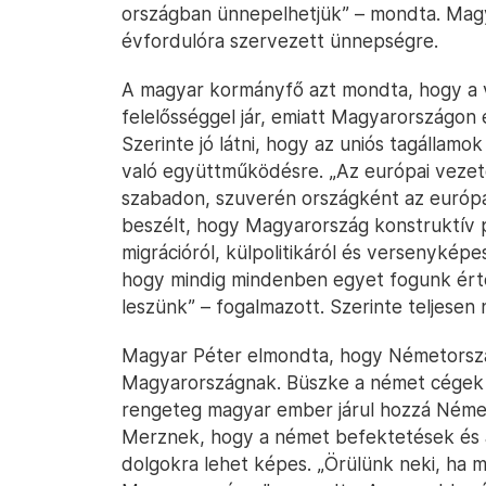
országban ünnepelhetjük” – mondta. Magy
évfordulóra szervezett ünnepségre.
A magyar kormányfő azt mondta, hogy a v
felelősséggel jár, emiatt Magyarországon
Szerinte jó látni, hogy az uniós tagálla
való együttműködésre. „Az európai vezet
szabadon, szuverén országként az európai
beszélt, hogy Magyarország konstruktív pa
migrációról, külpolitikáról és versenyképe
hogy mindig mindenben egyet fogunk érteni
leszünk” – fogalmazott. Szerinte teljesen 
Magyar Péter elmondta, hogy Németorszá
Magyarországnak. Büszke a német cégek á
rengeteg magyar ember járul hozzá Néme
Merznek, hogy a német befektetések és a
dolgokra lehet képes. „Örülünk neki, ha 