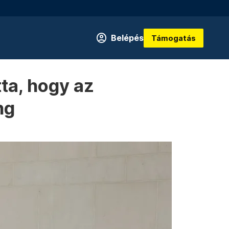
Belépés
Támogatás
ta, hogy az
ng