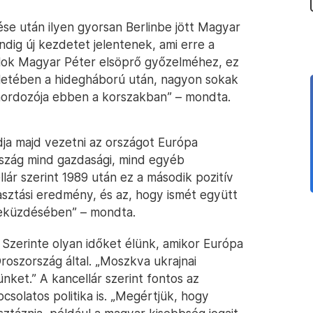
se után ilyen gyorsan Berlinbe jött Magyar
indig új kezdetet jelentenek, ami erre a
lálok Magyar Péter elsöprő győzelméhez, ez
letében a hidegháború után, nagyon sokak
ordozója ebben a korszakban” – mondta.
ja majd vezetni az országot Európa
szág mind gazdasági, mind egyéb
ár szerint 1989 után ez a második pozitív
asztási eredmény, és az, hogy ismét együtt
eküzdésében” – mondta.
 Szerinte olyan időket élünk, amikor Európa
oszország által. „Moszkva ukrajnai
ünket.” A kancellár szerint fontos az
pcsolatos politika is. „Megértjük, hogy