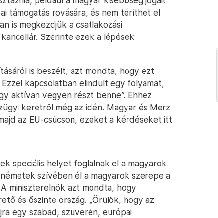
ztáznia, például a magyar kisebbség jogait
ai támogatás rovására, és nem téríthet el
san is megkezdjük a csatlakozási
 kancellár. Szerinte ezek a lépések
ásáról is beszélt, azt mondta, hogy ezt
. Ezzel kapcsolatban elindult egy folyamat,
gy aktívan vegyen részt benne”. Ehhez
zügyi keretről még az idén. Magyar és Merz
 majd az EU-csúcson, ezeket a kérdéseket itt
k speciális helyet foglalnak el a magyarok
 németek szívében él a magyarok szerepe a
 A miniszterelnök azt mondta, hogy
tő és őszinte ország. „Örülök, hogy az
újra egy szabad, szuverén, európai