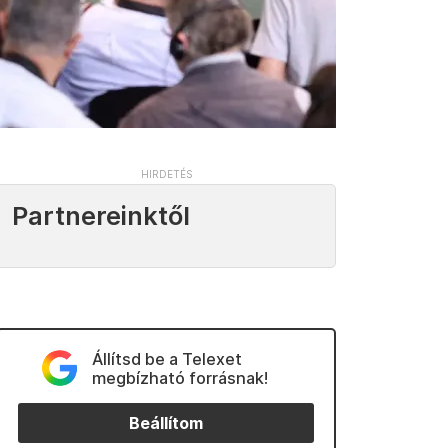
Partnereinktől
Állítsd be a Telexet
megbízható forrásnak!
Beállítom