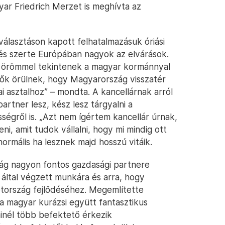
ar Friedrich Merzet is meghívta az
álasztáson kapott felhatalmazásuk óriási
 és szerte Európában nagyok az elvárások.
mok örömmel tekintenek a magyar kormánnyal
ők örülnek, hogy Magyarország visszatér
 asztalhoz” – mondta. A kancellárnak arról
rtner lesz, kész lesz tárgyalni a
sségről is. „Azt nem ígértem kancellár úrnak,
, amit tudok vállalni, hogy mi mindig ott
normális ha lesznek majd hosszú vitáik.
g nagyon fontos gazdasági partnere
ltal végzett munkára és arra, hogy
tország fejlődéséhez. Megemlítette
 magyar kurázsi együtt fantasztikus
minél több befektető érkezik