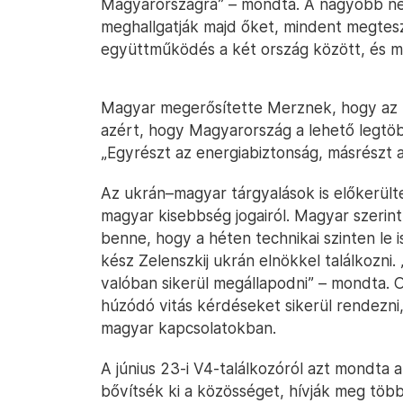
Magyarországra” – mondta. A nagyobb ném
meghallgatják majd őket, mindent megtes
együttműködés a két ország között, és m
Magyar megerősítette Merznek, hogy az 
azért, hogy Magyarország a lehető legtöb
„Egyrészt az energiabiztonság, másrészt a
Az ukrán–magyar tárgyalások is előkerültek,
magyar kisebbség jogairól. Magyar szerint 
benne, hogy a héten technikai szinten le 
kész Zelenszkij ukrán elnökkel találkozni
valóban sikerül megállapodni” – mondta. 
húzódó vitás kérdéseket sikerül rendezni,
magyar kapcsolatokban.
A június 23-i V4-találkozóról azt mondta a 
bővítsék ki a közösséget, hívják meg több