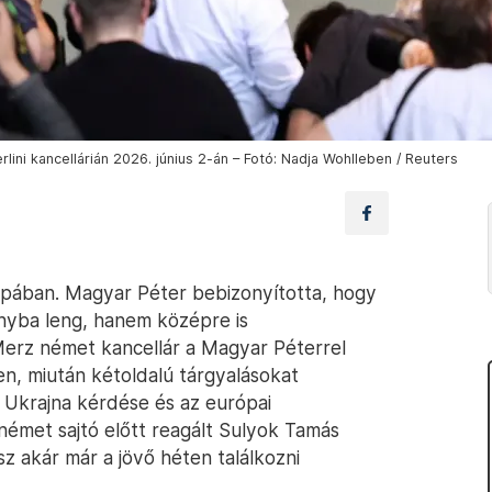
lini kancellárián 2026. június 2-án – Fotó: Nadja Wohlleben / Reuters
rópában. Magyar Péter bebizonyította, hogy
irányba leng, hanem középre is
 Merz német kancellár a Magyar Péterrel
n, miután kétoldalú tárgyalásokat
t Ukrajna kérdése és az európai
émet sajtó előtt reagált Sulyok Tamás
kész akár már a jövő héten találkozni