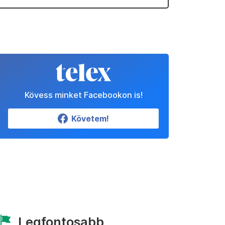
Kövess minket Facebookon is!
Követem!
Legfontosabb