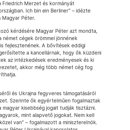
 Friedrich Merzet és kormányát
szágban. Ich bin ein Berliner” – idézte
n Magyar Péter.
ozó kérdésére Magyar Péter azt mondta,
y a német cégek örömmel jönnének
is fejlesztenének. A bővítések eddigi
gerősítette a kancellárnak, hogy ők küzdeni
ezek az intézkedések eredményesek és ki
nyezetet, akkor még több német cég fog
íthatja.
séről és Ukrajna fegyveres támogatásáról
zet. Szerinte ők egyértelműen fogalmaztak
a magyar kisebbség jogait tudják tisztázni.
gyarok, mint alapvető jogokat. Nem kell
özel van” – fogalmazott a miniszterelnök.
gyar Péter Ukrajnával kapcsolatos