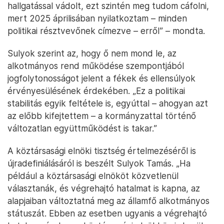
hallgatással vádolt, ezt szintén meg tudom cáfolni,
mert 2025 áprilisában nyilatkoztam – minden
politikai résztvevőnek címezve – erről” – mondta.
Sulyok szerint az, hogy ő nem mond le, az
alkotmányos rend működése szempontjából
jogfolytonosságot jelent a fékek és ellensúlyok
érvényesülésének érdekében. „Ez a politikai
stabilitás egyik feltétele is, egyúttal – ahogyan azt
az előbb kifejtettem – a kormányzattal történő
változatlan együttműködést is takar.”
A köztársasági elnöki tisztség értelmezéséről is
újradefiniálásáról is beszélt Sulyok Tamás. „Ha
például a köztársasági elnököt közvetlenül
választanák, és végrehajtó hatalmat is kapna, az
alapjaiban változtatná meg az államfő alkotmányos
státuszát. Ebben az esetben ugyanis a végrehajtó