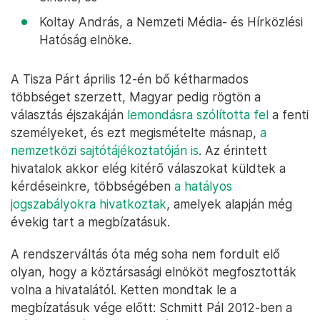
Koltay András, a Nemzeti Média- és Hírközlési
Hatóság elnöke.
A Tisza Párt április 12-én bő kétharmados
többséget szerzett, Magyar pedig rögtön a
választás éjszakáján
lemondásra szólította fel
a fenti
személyeket, és ezt megismételte másnap,
a
nemzetközi sajtótájékoztatóján is
. Az érintett
hivatalok akkor elég kitérő válaszokat küldtek a
kérdéseinkre, többségében
a hatályos
jogszabályokra hivatkoztak
, amelyek alapján még
évekig tart a megbízatásuk.
A rendszerváltás óta még soha nem fordult elő
olyan, hogy a köztársasági elnököt megfosztották
volna a hivatalától. Ketten mondtak le a
megbízatásuk vége előtt: Schmitt Pál 2012-ben a