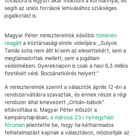
továbbra is együtt akar működni a kormánnyal, és
segíti az uniós források lehívásához szükséges
jogalkotást is.
Magyar Péter miniszterelnök később
tömören
reagált
a köztársasági elnök videójára: „Sulyok
Tamás soha nem állt ki sem az elesettekért, sem a
megtámadottak mellett, sem a jogállam
védelmében. Gyereknapon is csak a havi 6,3 milliós
fizetését védi. Bocsánatkérés helyett.”
A miniszterelnök szerint a választók április 12-én a
rendszerváltásra szavaztak, és ennek része a régi
rendszer által kinevezett „Orbán-bábok”
eltávolítása is. Magyar Péter először a
kampányhajrában,
a március 23-i nyíregyházi
fórumán
jelentette be, hogy ha kétharmados
felhatalmazást kapnak a választáson, módosítják az