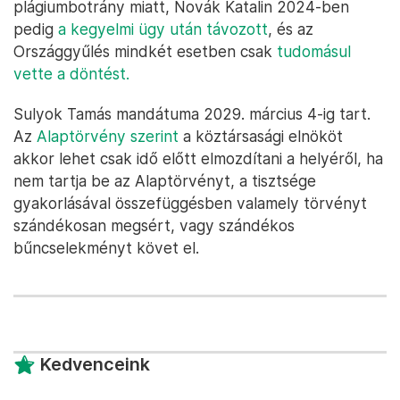
plágiumbotrány miatt, Novák Katalin 2024-ben
pedig
a kegyelmi ügy után távozott
, és az
Országgyűlés mindkét esetben csak
tudomásul
vette a döntést.
Sulyok Tamás mandátuma 2029. március 4-ig tart.
Az
Alaptörvény szerint
a köztársasági elnököt
akkor lehet csak idő előtt elmozdítani a helyéről, ha
nem tartja be az Alaptörvényt, a tisztsége
gyakorlásával összefüggésben valamely törvényt
szándékosan megsért, vagy szándékos
bűncselekményt követ el.
Kedvenceink