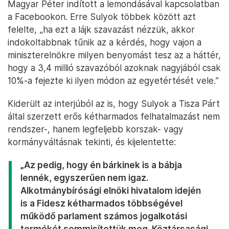
Magyar Péter indított a lemondásával kapcsolatban
a Facebookon. Erre Sulyok többek között azt
felelte, „ha ezt a lájk szavazást nézzük, akkor
indokoltabbnak tűnik az a kérdés, hogy vajon a
miniszterelnökre milyen benyomást tesz az a háttér,
hogy a 3,4 millió szavazóból azoknak nagyjából csak
10%-a fejezte ki ilyen módon az egyetértését vele.”
Kiderült az interjúból az is, hogy Sulyok a Tisza Párt
által szerzett erős kétharmados felhatalmazást nem
rendszer-, hanem legfeljebb korszak- vagy
kormányváltásnak tekinti, és kijelentette:
„Az pedig, hogy én bárkinek is a bábja
lennék, egyszerűen nem igaz.
Alkotmánybírósági elnöki hivatalom idején
is a Fidesz kétharmados többségével
működő parlament számos jogalkotási
termékét semmisítettük meg. Köztársasági