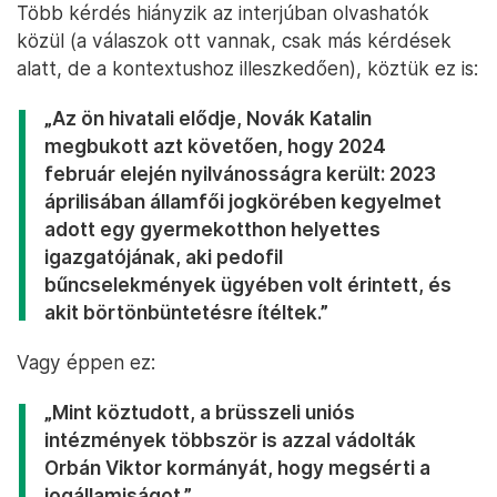
Több kérdés hiányzik az interjúban olvashatók
közül (a válaszok ott vannak, csak más kérdések
alatt, de a kontextushoz illeszkedően), köztük ez is:
„Az ön hivatali elődje, Novák Katalin
megbukott azt követően, hogy 2024
február elején nyilvánosságra került: 2023
áprilisában államfői jogkörében kegyelmet
adott egy gyermekotthon helyettes
igazgatójának, aki pedofil
bűncselekmények ügyében volt érintett, és
akit börtönbüntetésre ítéltek.”
Vagy éppen ez:
„Mint köztudott, a brüsszeli uniós
intézmények többször is azzal vádolták
Orbán Viktor kormányát, hogy megsérti a
jogállamiságot.”