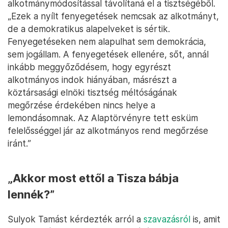
alkotmánymódosítással távolítaná el a tisztségéből.
„Ezek a nyílt fenyegetések nemcsak az alkotmányt,
de a demokratikus alapelveket is sértik.
Fenyegetéseken nem alapulhat sem demokrácia,
sem jogállam. A fenyegetések ellenére, sőt, annál
inkább meggyőződésem, hogy egyrészt
alkotmányos indok hiányában, másrészt a
köztársasági elnöki tisztség méltóságának
megőrzése érdekében nincs helye a
lemondásomnak. Az Alaptörvényre tett esküm
felelősséggel jár az alkotmányos rend megőrzése
iránt.”
„Akkor most ettől a Tisza bábja
lennék?”
Sulyok Tamást kérdezték arról a
szavazásról
is, amit