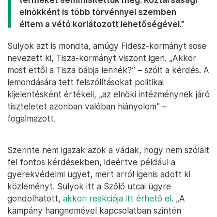
elnökként is több törvénnyel szemben
éltem a vétó korlátozott lehetőségével.”
Sulyok azt is mondta, amúgy Fidesz-kormányt sose
nevezett ki, Tisza-kormányt viszont igen. „Akkor
most ettől a Tisza bábja lennék?” – szólt a kérdés. A
lemondására tett felszólításokat politikai
kijelentésként értékeli, „az elnöki intézménynek járó
tiszteletet azonban valóban hiányolom” –
fogalmazott.
Szerinte nem igazak azok a vádak, hogy nem szólalt
fel fontos kérdésekben, ideértve például a
gyerekvédelmi ügyet, mert arról igenis adott ki
közleményt. Sulyok itt a Szőlő utcai ügyre
gondolhatott,
akkori reakciója itt érhető el
. „A
kampány hangnemével kapcsolatban szintén