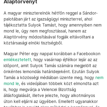
Alaptörvényt
A magyar miniszterelnök hétfőn reggel a Sándor-
palotában járt az igazságügyi miniszterrel, ahol
tájékoztatta Sulyok Tamást, hogy amennyiben nem
mond le, úgy nem megfosztással, hanem az
Alaptörvény módosításával fogják eltávolítani a
köztársasági elnöki tisztségből.
Magyar Péter egy nappal korábban a Facebookon
emlékeztetett
, hogy vasárnap éjfélkor lejár az az
időpont, amit Sulyok Tamás számára megjelölt az
önkéntes lemondás határidejeként. Ezután Sulyok
Tamás a közösségi médiában üzente meg, hogy
nem
mond le
, és videójában többek közt elmondta azt
is, hogy megvárja a Velencei Bizottság
állásfoglalását, illetve jelezte, hogy alkotmányos
úton kell eljárni az ügyében. Emellett ugyanakkor