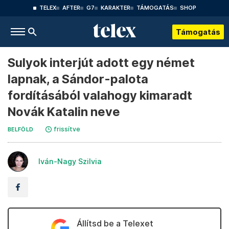
TELEX
AFTER
G7
KARAKTER
TÁMOGATÁS
SHOP
Támogatás
Sulyok interjút adott egy német
lapnak, a Sándor-palota
fordításából valahogy kimaradt
Novák Katalin neve
frissítve
BELFÖLD
Iván-Nagy Szilvia
Állítsd be a Telexet