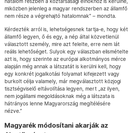
hatalom részben a köztársasági elnökhöz is kerülne,
miközben jelenleg a magyar rendszerben az államfő
nem része a végrehajtó hatalomnak” – mondta.
Kérdezték arról is, lehetségesnek tartja-e, hogy két
államfő legyen, ő és egy, a nép által közvetlenül
választott személy, mire azt felelte, erre nem lát
reális lehetőséget. Sulyok egy válaszban elismételte
azt is, hogy szerinte az európai alkotmányos mérce
alapján még annak a látszatát is kerülni kell, hogy
egy konkrét jogalkotási folyamat kifejezett vagy
burkolt célja valamely, már megválasztott közjogi
tisztségviselő eltávolítása legyen, mert „az ilyen,
nem jogállami megoldásoknak még a látszata is
hátrányos lenne Magyarország megítélésére
nézve.”
Magyarék módosítani akarják az