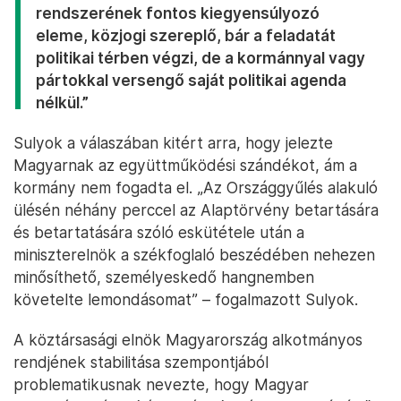
rendszerének fontos kiegyensúlyozó
eleme, közjogi szereplő, bár a feladatát
politikai térben végzi, de a kormánnyal vagy
pártokkal versengő saját politikai agenda
nélkül.”
Sulyok a válaszában kitért arra, hogy jelezte
Magyarnak az együttműködési szándékot, ám a
kormány nem fogadta el. „Az Országgyűlés alakuló
ülésén néhány perccel az Alaptörvény betartására
és betartatására szóló eskütétele után a
miniszterelnök a székfoglaló beszédében nehezen
minősíthető, személyeskedő hangnemben
követelte lemondásomat” – fogalmazott Sulyok.
A köztársasági elnök Magyarország alkotmányos
rendjének stabilitása szempontjából
problematikusnak nevezte, hogy Magyar