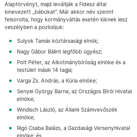
Alaptörvényt, majd leváltják a Fidesz által
kinevezett „bábokat”. Már akkor név szerint
felsorolta, hogy kormányváltás esetén kiknek lesz
veszélyben a pozíciójuk:
Sulyok Tamás köztársasági elnök;
Nagy Gábor Bálint legfőbb ügyész;
Polt Péter, az Alkotmánybíróság elnöke és a
testület másik 14 tagja;
Varga Zs. András, a Kúria elnöke;
Senyei György Barna, az Országos Bírói Hivatal
elnöke;
Windisch László, az Állami Számvevőszék
elnöke;
Rigó Csaba Balázs, a Gazdasági Versenyhivatal
elnöke; és