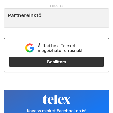
Partnereinktől
Állítsd be a Telexet
megbízható forrásnak!
Beállítom
Kövess minket Facebookon is!