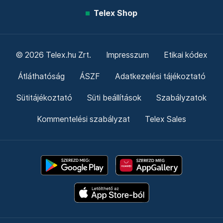
Telex Shop
© 2026 Telex.hu Zrt.
Impresszum
Etikai kódex
Átláthatóság
ÁSZF
Adatkezelési tájékoztató
Sütitájékoztató
Süti beállítások
Szabályzatok
Kommentelési szabályzat
Telex Sales