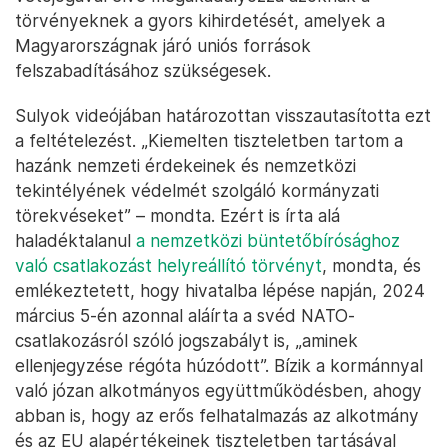
törvényeknek a gyors kihirdetését, amelyek a
Magyarországnak járó uniós források
felszabadításához szükségesek.
Sulyok videójában határozottan visszautasította ezt
a feltételezést. „Kiemelten tiszteletben tartom a
hazánk nemzeti érdekeinek és nemzetközi
tekintélyének védelmét szolgáló kormányzati
törekvéseket” – mondta. Ezért is írta alá
haladéktalanul
a nemzetközi büntetőbírósághoz
való csatlakozást helyreállító törvényt
, mondta, és
emlékeztetett, hogy hivatalba lépése napján, 2024
március 5-én azonnal aláírta a svéd NATO-
csatlakozásról szóló jogszabályt is, „aminek
ellenjegyzése régóta húzódott”. Bízik a kormánnyal
való józan alkotmányos együttműködésben, ahogy
abban is, hogy az erős felhatalmazás az alkotmány
és az EU alapértékeinek tiszteletben tartásával