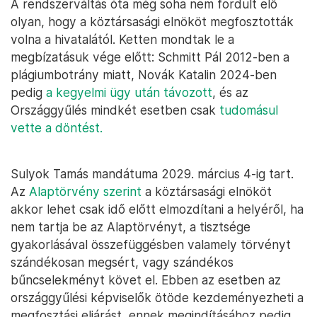
A rendszerváltás óta még soha nem fordult elő
olyan, hogy a köztársasági elnököt megfosztották
volna a hivatalától. Ketten mondtak le a
megbízatásuk vége előtt: Schmitt Pál 2012-ben a
plágiumbotrány miatt, Novák Katalin 2024-ben
pedig
a kegyelmi ügy után távozott
, és az
Országgyűlés mindkét esetben csak
tudomásul
vette a döntést.
Sulyok Tamás mandátuma 2029. március 4-ig tart.
Az
Alaptörvény szerint
a köztársasági elnököt
akkor lehet csak idő előtt elmozdítani a helyéről, ha
nem tartja be az Alaptörvényt, a tisztsége
gyakorlásával összefüggésben valamely törvényt
szándékosan megsért, vagy szándékos
bűncselekményt követ el. Ebben az esetben az
országgyűlési képviselők ötöde kezdeményezheti a
megfosztási eljárást, ennek megindításához pedig