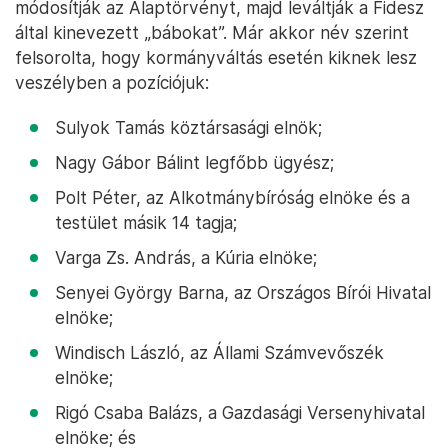
módosítják az Alaptörvényt, majd leváltják a Fidesz
által kinevezett „bábokat”. Már akkor név szerint
felsorolta, hogy kormányváltás esetén kiknek lesz
veszélyben a pozíciójuk:
Sulyok Tamás köztársasági elnök;
Nagy Gábor Bálint legfőbb ügyész;
Polt Péter, az Alkotmánybíróság elnöke és a
testület másik 14 tagja;
Varga Zs. András, a Kúria elnöke;
Senyei György Barna, az Országos Bírói Hivatal
elnöke;
Windisch László, az Állami Számvevőszék
elnöke;
Rigó Csaba Balázs, a Gazdasági Versenyhivatal
elnöke; és