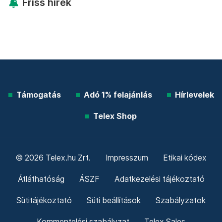
Friss hírek
Támogatás
Adó 1% felajánlás
Hírlevelek
Telex Shop
© 2026 Telex.hu Zrt.
Impresszum
Etikai kódex
Átláthatóság
ÁSZF
Adatkezelési tájékoztató
Sütitájékoztató
Süti beállítások
Szabályzatok
Kommentelési szabályzat
Telex Sales