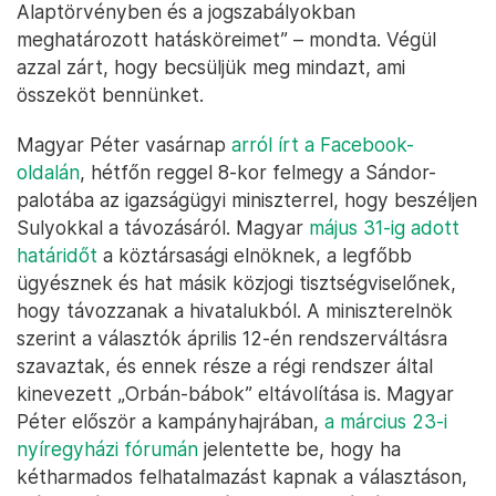
Alaptörvényben és a jogszabályokban
meghatározott hatásköreimet” – mondta. Végül
azzal zárt, hogy becsüljük meg mindazt, ami
összeköt bennünket.
Magyar Péter vasárnap
arról írt a Facebook-
oldalán
, hétfőn reggel 8-kor felmegy a Sándor-
palotába az igazságügyi miniszterrel, hogy beszéljen
Sulyokkal a távozásáról. Magyar
május 31-ig adott
határidőt
a köztársasági elnöknek, a legfőbb
ügyésznek és hat másik közjogi tisztségviselőnek,
hogy távozzanak a hivatalukból. A miniszterelnök
szerint a választók április 12-én rendszerváltásra
szavaztak, és ennek része a régi rendszer által
kinevezett „Orbán-bábok” eltávolítása is. Magyar
Péter először a kampányhajrában,
a március 23-i
nyíregyházi fórumán
jelentette be, hogy ha
kétharmados felhatalmazást kapnak a választáson,