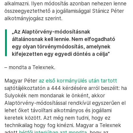
alkalmazni. Ilyen módosítás azonban nehezen lenne
összeegyeztethető a jogállamisággal Stánicz Péter
alkotmányjogász szerint.
„Az Alaptörvény-módosításnak
általánosnak kell lennie. Nem elfogadható
egy olyan törvénymódosítás, amelynek
kifejezetten egy egyedi döntés a célja”
– mondta a Telexnek.
Magyar Péter
az első kormányülés után tartott
sajtótájékoztatón a 444 kérdésére arról beszélt: ha
Sulyokék nem mondanak le önként, akkor
Alaptörvény-módosítással rendkívül egyszerűen el
lehet őket távolítani alkotmányos és jogállami
keretek között. Azt még nem tudni, hogy ez
technikailag hogy fog kinézni. Magyar a Telexnek
adott
hétfői interjúban azt mondta
, hogy az