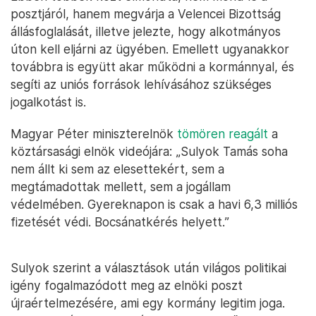
posztjáról, hanem megvárja a Velencei Bizottság
állásfoglalását, illetve jelezte, hogy alkotmányos
úton kell eljárni az ügyében. Emellett ugyanakkor
továbbra is együtt akar működni a kormánnyal, és
segíti az uniós források lehívásához szükséges
jogalkotást is.
Magyar Péter miniszterelnök
tömören reagált
a
köztársasági elnök videójára: „Sulyok Tamás soha
nem állt ki sem az elesettekért, sem a
megtámadottak mellett, sem a jogállam
védelmében. Gyereknapon is csak a havi 6,3 milliós
fizetését védi. Bocsánatkérés helyett.”
Sulyok szerint a választások után világos politikai
igény fogalmazódott meg az elnöki poszt
újraértelmezésére, ami egy kormány legitim joga.