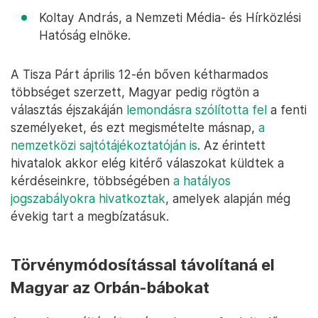
Koltay András, a Nemzeti Média- és Hírközlési
Hatóság elnöke.
A Tisza Párt április 12-én bőven kétharmados
többséget szerzett, Magyar pedig rögtön a
választás éjszakáján
lemondásra szólította fel
a fenti
személyeket, és ezt megismételte másnap,
a
nemzetközi sajtótájékoztatóján is
. Az érintett
hivatalok akkor elég kitérő válaszokat küldtek a
kérdéseinkre, többségében
a hatályos
jogszabályokra hivatkoztak
, amelyek alapján még
évekig tart a megbízatásuk.
Törvénymódosítással távolítaná el
Magyar az Orbán-bábokat