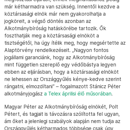
már kétharmadra van szükség. Innentől kezdve a
köztársasági elnök már nem gyakorolhatja a
jogköreit, a végső döntés azonban az
Alkotmánybíróság hatáskörébe tartozik. Ők
foszthatják meg a köztársasági elnököt a
tisztségétől, ha úgy ítélik meg, hogy megsértette az
Alaptörvény rendelkezéseit. „Nagyon fontos
jogállami garanciánk, hogy az Alkotmánybíróság
mint független szereplő egy védőbástya legyen
ebben az eljárásban, hogy a köztársasági elnököt
ne lehessen az Országgyűlés kénye-kedve szerint
rángatni, elmozdítani” – fogalmazott Stánicz Péter
alkotmányjogász
a Telex áprilisi élő műsorában
.
Magyar Péter az Alkotmánybíróság elnökét, Polt
Pétert, és tagjait is távozásra szólította fel ugyan,
ám őket a jelenlegi szabályok alapján nem tudja az
Országgyűlés kétharmados többsége csak úgy