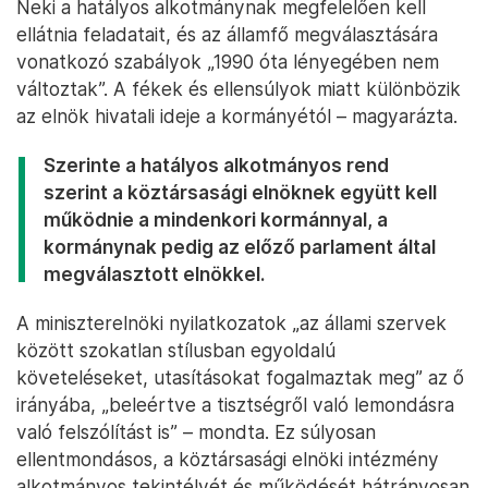
Neki a hatályos alkotmánynak megfelelően kell
ellátnia feladatait, és az államfő megválasztására
vonatkozó szabályok „1990 óta lényegében nem
változtak”. A fékek és ellensúlyok miatt különbözik
az elnök hivatali ideje a kormányétól – magyarázta.
Szerinte a hatályos alkotmányos rend
szerint a köztársasági elnöknek együtt kell
működnie a mindenkori kormánnyal, a
kormánynak pedig az előző parlament által
megválasztott elnökkel.
A miniszterelnöki nyilatkozatok „az állami szervek
között szokatlan stílusban egyoldalú
követeléseket, utasításokat fogalmaztak meg” az ő
irányába, „beleértve a tisztségről való lemondásra
való felszólítást is” – mondta. Ez súlyosan
ellentmondásos, a köztársasági elnöki intézmény
alkotmányos tekintélyét és működését hátrányosan