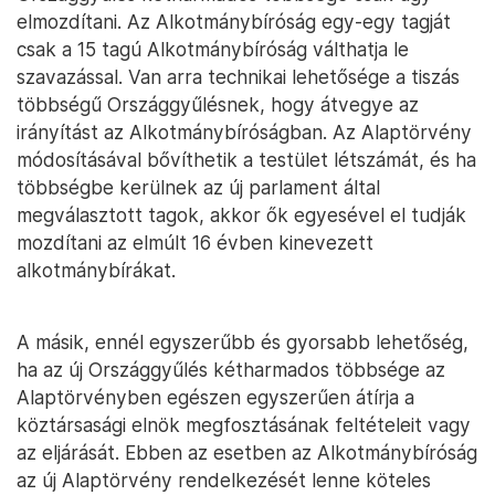
elmozdítani. Az Alkotmánybíróság egy-egy tagját
csak a 15 tagú Alkotmánybíróság válthatja le
szavazással. Van arra technikai lehetősége a tiszás
többségű Országgyűlésnek, hogy átvegye az
irányítást az Alkotmánybíróságban. Az Alaptörvény
módosításával bővíthetik a testület létszámát, és ha
többségbe kerülnek az új parlament által
megválasztott tagok, akkor ők egyesével el tudják
mozdítani az elmúlt 16 évben kinevezett
alkotmánybírákat.
A másik, ennél egyszerűbb és gyorsabb lehetőség,
ha az új Országgyűlés kétharmados többsége az
Alaptörvényben egészen egyszerűen átírja a
köztársasági elnök megfosztásának feltételeit vagy
az eljárását. Ebben az esetben az Alkotmánybíróság
az új Alaptörvény rendelkezését lenne köteles