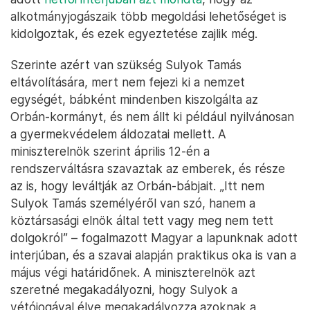
alkotmányjogászaik több megoldási lehetőséget is
kidolgoztak, és ezek egyeztetése zajlik még.
Szerinte azért van szükség Sulyok Tamás
eltávolítására, mert nem fejezi ki a nemzet
egységét, bábként mindenben kiszolgálta az
Orbán-kormányt, és nem állt ki például nyilvánosan
a gyermekvédelem áldozatai mellett. A
miniszterelnök szerint április 12-én a
rendszerváltásra szavaztak az emberek, és része
az is, hogy leváltják az Orbán-bábjait. „Itt nem
Sulyok Tamás személyéről van szó, hanem a
köztársasági elnök által tett vagy meg nem tett
dolgokról” – fogalmazott Magyar a lapunknak adott
interjúban, és a szavai alapján praktikus oka is van a
május végi határidőnek. A miniszterelnök azt
szeretné megakadályozni, hogy Sulyok a
vétójogával élve megakadályozza azoknak a