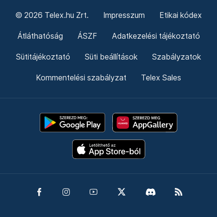
© 2026 Telex.hu Zrt.
Impresszum
Etikai kódex
Átláthatóság
ÁSZF
Adatkezelési tájékoztató
Sütitájékoztató
Süti beállítások
Szabályzatok
Kommentelési szabályzat
Telex Sales