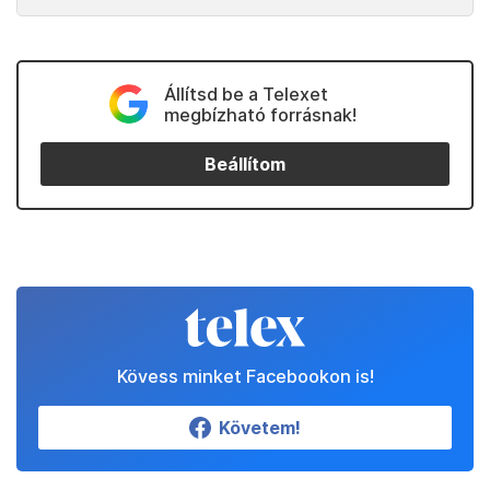
Állítsd be a Telexet
megbízható forrásnak!
Beállítom
Kövess minket Facebookon is!
Követem!