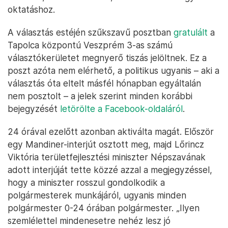
oktatáshoz.
A választás estéjén szűkszavű posztban
gratulált
a
Tapolca központú Veszprém 3-as számú
választókerületet megnyerő tiszás jelöltnek. Ez a
poszt azóta nem elérhető, a politikus ugyanis – aki a
választás óta eltelt másfél hónapban egyáltalán
nem posztolt – a jelek szerint minden korábbi
bejegyzését
letörölte a Facebook-oldaláról
.
24 órával ezelőtt azonban aktiválta magát. Először
egy Mandiner-interjút osztott meg, majd Lőrincz
Viktória területfejlesztési miniszter Népszavának
adott interjúját tette közzé azzal a megjegyzéssel,
hogy a miniszter rosszul gondolkodik a
polgármesterek munkájáról, ugyanis minden
polgármester 0-24 órában polgármester. „Ilyen
szemlélettel mindenesetre nehéz lesz jó