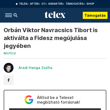
TELEX
AFTER
G7
KARAKTER
TÁMOGATÁS
SHOP
Támogatás
Orbán Viktor Navracsics Tibort is
aktiválta a Fidesz megújulása
jegyében
BELFÖLD
Aradi Hanga Zsófia
Állítsd be a Telexet
megbízható forrásnak!