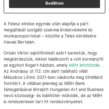
Beállítom
A Fidesz elnöke egymás után alapítja a párt
megújítását szolgáló szakmai érdekvédelmi és
munkacsoportokat – közölte a Telex kérdésére
Havasi Bertalan.
Orbán Viktor sajtófőnökét azért kerestük, hogy
megkérdezzük, kikkel találkozott a volt kormányfő
az egykori Kogart-házban, amely
előtt lefotózták
.
Az Andrássy út 112. cím alatt található villát
Mészáros Lőrinc 2021-ben vásárolta meg ötmilliárd
forintért. A villában jelenleg az MBH Bank
támogatásával létrejött Hungarian Art and Business
nevű közösségi- és kiállítótér működik, de az MBH
is rendszeresen tart itt rendezvényeket.