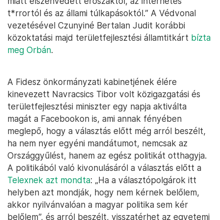
miatt elszenvedett erőszaktól, az internetes
t*rrortól és az állami túlkapásoktól.” A Védvonal
vezetésével Czunyiné Bertalan Judit korábbi
közoktatási majd területfejlesztési államtitkárt
bízta
meg Orbán
.
A Fidesz önkormányzati kabinetjének élére
kinevezett Navracsics Tibor volt közigazgatási és
területfejlesztési miniszter egy napja aktiválta
magát a Facebookon is, ami annak fényében
meglepő, hogy a választás előtt még arról beszélt,
ha nem nyer egyéni mandátumot, nemcsak az
Országgyűlést, hanem az egész politikát otthagyja.
A politikából való kivonulásáról a választás előtt a
Telexnek azt mondta
: „Ha a választópolgárok itt
helyben azt mondják, hogy nem kérnek belőlem,
akkor nyilvánvalóan a magyar politika sem kér
belőlem”, és arról beszélt, visszatérhet az egyetemi