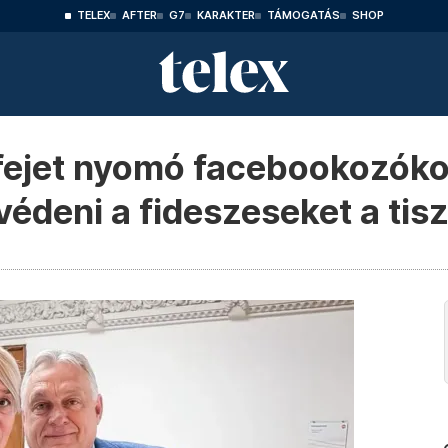
TELEX
AFTER
G7
KARAKTER
TÁMOGATÁS
SHOP
fejet nyomó facebookozók
édeni a fideszeseket a tis