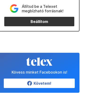
Állítsd be a Telexet
megbízható forrásnak!
Beállítom
Kövess minket Facebookon is!
Követem!