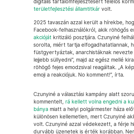
digitális tartalomfejlesztésért felelős ko
területfejlesztési államtitkár
volt.
2025 tavaszán azzal került a hírekbe, ho
Facebook-felhasználókról, akik röhögős
akcióját
kritizáló posztjára. Czunyiné fel
sorolta, miért tartja elfogadhatatlanna
füstgyertyáztak, anarchistáknak nevezte 
lejjebb süllyedni”, majd az egész mellé ki
röhögő fejes emodzsival reagáltak. „A ké
emoji a reakciójuk. No komment!”, írta.
Czunyiné a választási kampány alatt szoru
kommentelt,
rá kellett volna engedni a k
bánya
miatt a helyi polgármester háza előt
különösen kellemetlen, mert Czunyiné akk
volt. Czunyiné azzal védekezett, a férje h
durvább üzenetek is érték korábban. Nem 