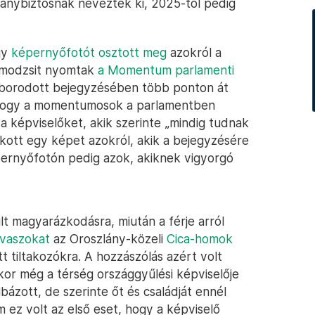
rmánybiztosnak nevezték ki, 2025-től pedig
gy
képernyőfotót osztott meg
azokról a
 emodzsit nyomtak
a Momentum parlamenti
háborodott bejegyzésében több ponton át
k, hogy a momentumosok a parlamentben
a képviselőket, akik szerinte „mindig tudnak
rakott egy képet azokról, akik a bejegyzésére
pernyőfotón pedig azok, akiknek vigyorgó
lt magyarázkodásra, miután a férje arról
uvaszokat
az Oroszlány-közeli
Cica-homok
t tiltakozókra. A hozzászólás azért volt
or még a térség országgyűlési képviselője
ibázott, de szerinte őt és családját ennél
ez volt az első eset, hogy a képviselő