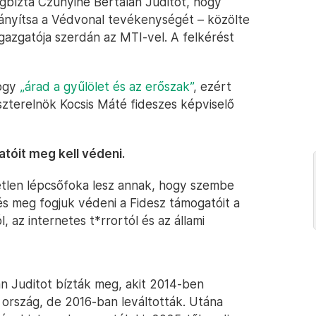
gbízta Czunyiné Bertalan Juditot, hogy
ányítsa a Védvonal tevékenységét – közölte
gazgatója szerdán az MTI-vel. A felkérést
hogy
„árad a gyűlölet és az erőszak”
, ezért
szterelnök Kocsis Máté fideszes képviselő
atóit meg kell védeni.
etlen lépcsőfoka lesz annak, hogy szembe
 és meg fogjuk védeni a Fidesz támogatóit a
 az internetes t*rrortól és az állami
n Juditot bízták meg, akit 2014-ben
 ország, de 2016-ban leváltották. Utána