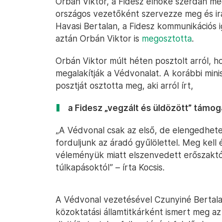
Orbán Viktor, a Fidesz elnöke szerdán me
országos vezetőként szervezze meg és ir
Havasi Bertalan, a Fidesz kommunikációs i
aztán Orbán Viktor is
megosztotta
.
Orbán Viktor múlt héten posztolt arról, 
megalakítják a Védvonalat. A korábbi mini
posztját osztotta meg, aki arról írt,
a Fidesz „vegzált és üldözött” támog
„A Védvonal csak az első, de elengedhet
forduljunk az áradó gyűlölettel. Meg kell
véleményük miatt elszenvedett erőszaktól,
túlkapásoktól” – írta Kocsis.
A Védvonal vezetésével Czunyiné Bertala
közoktatási államtitkárként ismert meg az