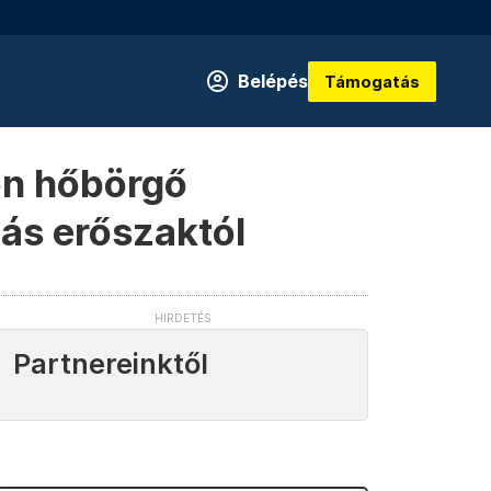
Belépés
Támogatás
on hőbörgő
zás erőszaktól
Partnereinktől