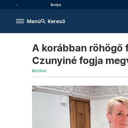
Ibolya
Menü
Kereső
A korábban röhögő 
Czunyiné fogja megv
BELFÖLD