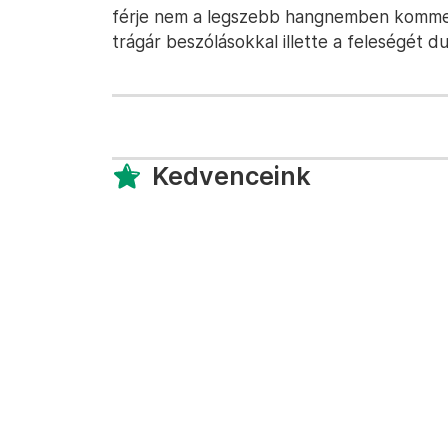
férje nem a legszebb hangnemben komme
trágár beszólásokkal illette a feleségét d
Kedvenceink