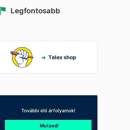
Legfontosabb
Telex shop
További élő árfolyamok!
Mutasd!