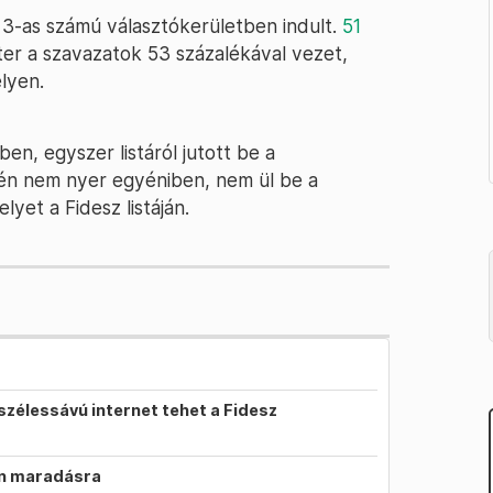
3-as számú választókerületben indult.
51
er a szavazatok 53 százalékával vezet,
lyen.
en, egyszer listáról jutott be a
én nem nyer egyéniben, nem ül be a
yet a Fidesz listáján.
szélessávú internet tehet a Fidesz
on maradásra