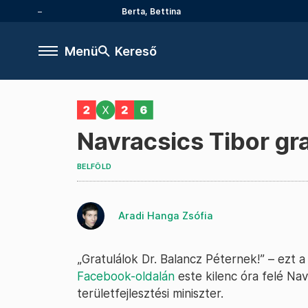
Berta, Bettina
Menü
Kereső
Navracsics Tibor grat
BELFÖLD
Aradi Hanga Zsófia
„Gratulálok Dr. Balancz Péternek!” – ezt
Facebook-oldalán
este kilenc óra felé Nav
területfejlesztési miniszter.