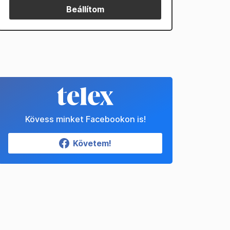
Beállítom
Kövess minket Facebookon is!
Követem!