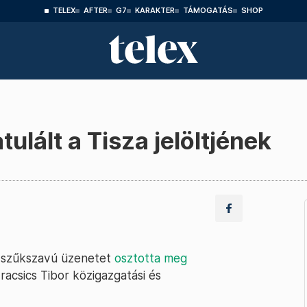
TELEX
AFTER
G7
KARAKTER
TÁMOGATÁS
SHOP
ulált a Tisza jelöltjének
 a szűkszavú üzenetet
osztotta meg
racsics Tibor közigazgatási és