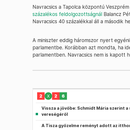
Navracsics a Tapolca központú Veszprém 
százalékos feldolgozottságnál
Balancz Pét
Navracsics 40 százalékkal áll a második he
A miniszter eddig háromszor nyert egyénib
parlamentbe. Korábban azt mondta, ha id
parlamentben. Navracsics nem is kapott hel
Vissza a jövőbe: Schmidt Mária szerint a 
vereségéről
A Tisza győzelme reményt adott az itth