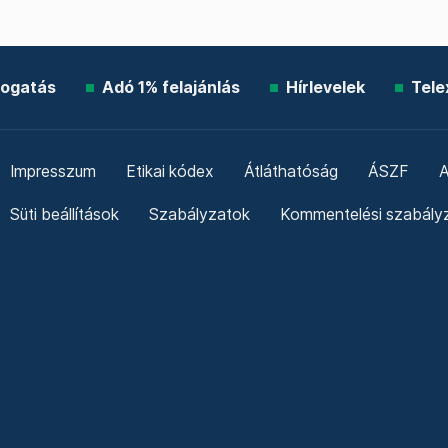
ogatás
Adó 1% felajánlás
Hírlevelek
Tele
Impresszum
Etikai kódex
Átláthatóság
ÁSZF
A
Süti beállítások
Szabályzatok
Kommentelési szabály