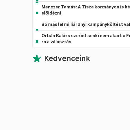
Menczer Tamás: A Tisza kormányon is ké
előidézni
Bő másfél milliárdnyi kampányköltést va
Orbán Balázs szerint senki nem akart a F
rá a választás
Kedvenceink