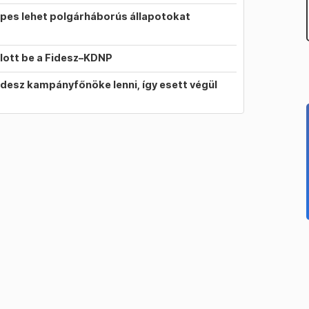
pes lehet polgárháborús állapotokat
llott be a Fidesz–KDNP
idesz kampányfőnöke lenni, így esett végül