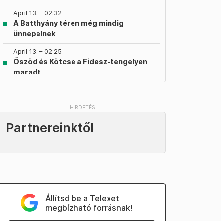
April 13. – 02:32
A Batthyány téren még mindig
ünnepelnek
April 13. – 02:25
Őszöd és Kötcse a Fidesz-tengelyen
maradt
Partnereinktől
Állítsd be a Telexet
megbízható forrásnak!