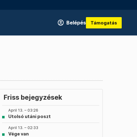
Belépés
Támogatás
Friss bejegyzések
April 13. – 03:26
Utolsó utáni poszt
April 13. – 02:33
Vége van