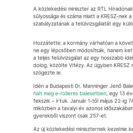
A közlekedési miniszter az RTL Híradónak
súlyossága és száma miatt a KRESZ-nek a
szabályzatának a felülvizsgálatát egy külö
Hozzátette: a kormány várhatóan a követ
ne egy lépcsőben módosítsák, hanem kett
a teljes felülvizsgálat az egy hosszabb id
dolog, közölte Vitézy. Az ügyben KRESZ mó
szögezte le.
Idén a Budapesti Dr. Manninger Jenő Bal
halt meg e-rolleres balesetben
, egy 13 é
fekszik – írtuk. Január 1-től május 22-ig 
miközben a tavalyi év azonos időszakában 
gyerekből viszont csak 257-et.
Az új közlekedési miniszternek kezelnie k