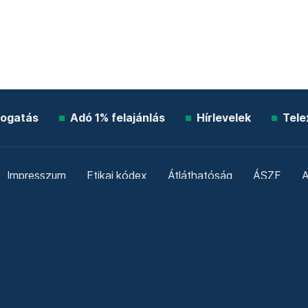
ogatás
Adó 1% felajánlás
Hírlevelek
Tele
Impresszum
Etikai kódex
Átláthatóság
ÁSZF
A
Süti beállítások
Szabályzatok
Kommentelési szabály