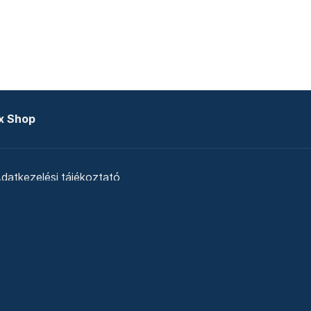
x Shop
datkezelési tájékoztató
zat
Telex Sales