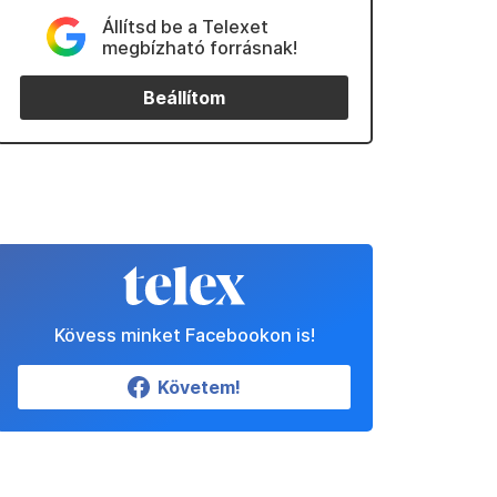
Állítsd be a Telexet
megbízható forrásnak!
Beállítom
Kövess minket Facebookon is!
Követem!