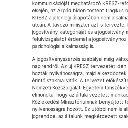
kommunikációját meghatározó KRESZ-reform
elsején, az Árpád hídon történt tragikus b
KRESZ a jelenlegi állapotában nem alkalma
utcán. A távozó miniszter azt is tervezte,
jogosítvány kategóriáját és a jogosítvány 
felülvizsgálatot érdemel a jogosítványhoz 
pszichológiai alkalmasság is.
A jogosítványszerzés szabályai máig válto
napirendről. Az új KRESZ tervezetét idén 
hozták nyilvánosságra, majd elkezdődtek 
érintő szakmai viták. A tervezet előkészí
Nemzeti Közszolgálati Egyetem tanszékv
elmondta, hogy az általa vezetett munkac
Közlekedési Minisztériumnak benyújtott te
nyilvánosságra hozott. Ez utóbbi nem is a
jogrendbe, az általunk megkérdezett szak