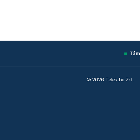
Tám
© 2026 Telex.hu Zrt.
Sütitájékoztató