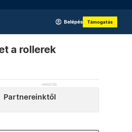
Belépés
Támogatás
t a rollerek
Partnereinktől