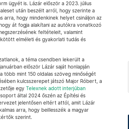
 ügyét is. Lázár először a 2023. július
aleset után beszélt arról, hogy szerinte a
s arra, hogy mindenkinek helyet csináljon az
 hogy át fogja alakítani az autókra vonatkozó
megszerzésének feltételeit, valamint
kötött elméleti és gyakorlati tudás és
zatlanok, a téma csendben lekerült a
januárban először Lázár saját honlapján
a több mint 150 oldalas szöveg minőségét
tésében kulcsszerepet játszó Major Róbert, a
ezetője egy
Telexnek adott interjúban
soport által 2024 őszén az Építési és
rvezet jelentősen eltért attól, amit Lázár
lkalmas arra, hogy beillesszék a magyar
értők szerint.