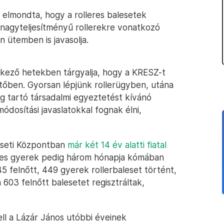
 elmondta, hogy a rolleres balesetek
 nagyteljesítményű rollerekre vonatkozó
n ütemben is javasolja.
kező hetekben tárgyalja, hogy a KRESZ-t
őben. Gyorsan lépjünk rollerügyben, utána
eig tartó társadalmi egyeztetést kívánó
dosítási javaslatokkal fognak élni,
eseti Központban
már két 14 év alatti fiatal
ves gyerek pedig három hónapja kómában
745 felnőtt, 449 gyerek rollerbaleset történt,
603 felnőtt balesetet regisztráltak,
ell a Lázár János utóbbi éveinek