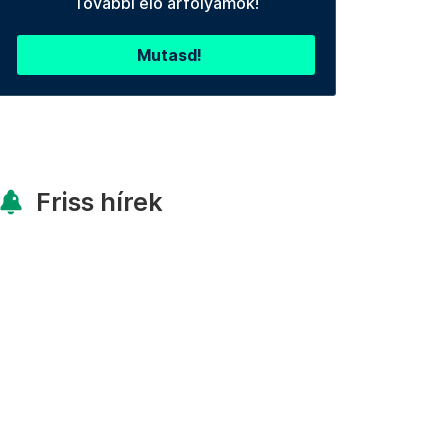
További élő árfolyamok!
Mutasd!
Friss hírek