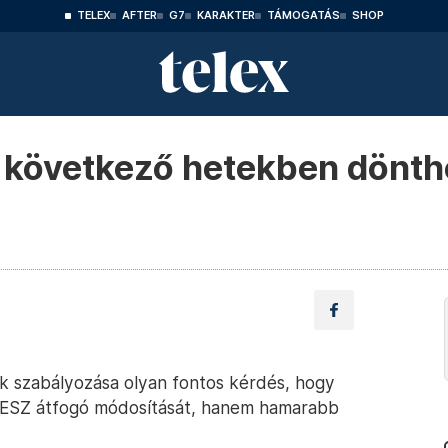
TELEX
AFTER
G7
KARAKTER
TÁMOGATÁS
SHOP
 következő hetekben dönthe
ek szabályozása olyan fontos kérdés, hogy
KRESZ átfogó módosítását, hanem hamarabb