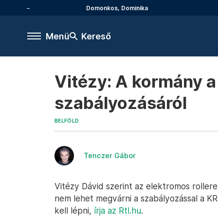
Domonkos, Dominika
Menü
Kereső
Vitézy: A kormány a
szabályozásáról
BELFÖLD
Tenczer Gábor
Vitézy Dávid szerint az elektromos roller
nem lehet megvárni a szabályozással a 
kell lépni,
írja az Rtl.hu
.