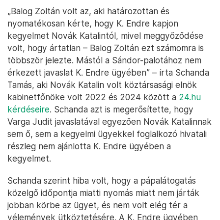
„Balog Zoltán volt az, aki határozottan és
nyomatékosan kérte, hogy K. Endre kapjon
kegyelmet Novák Katalintól, mivel meggyőződése
volt, hogy ártatlan – Balog Zoltán ezt számomra is
többször jelezte. Mástól a Sándor-palotához nem
érkezett javaslat K. Endre ügyében” – írta Schanda
Tamás, aki Novák Katalin volt köztársasági elnök
kabinetfőnöke volt 2022 és 2024 között a
24.hu
kérdéseire
. Schanda azt is megerősítette, hogy
Varga Judit javaslatával egyezően Novák Katalinnak
sem ő, sem a kegyelmi ügyekkel foglalkozó hivatali
részleg nem ajánlotta K. Endre ügyében a
kegyelmet.
Schanda szerint hiba volt, hogy a pápalátogatás
közelgő időpontja miatti nyomás miatt nem járták
jobban körbe az ügyet, és nem volt elég tér a
vélemények ütköztetésére. A K. Endre ügyében