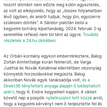
hozott döntést nem előzte meg külön egyeztetés,
az volt az elképzelés, hogy az „összes folyamatban
lévő ügyben, és amiről tudjuk, hogy jön, egyszerre
szülessen döntés”. A Sándor-palotán belül a
kegyelmi botrány kipattanásáig, 2024. február 2-ig
semmiféle reflexió nem történt az ügyre.
További
részletek a 24.hu cikkében
.
Az Orbán-kormány egykori emberminisztere, Balog
Zoltán érintettsége korán felmerült, de Varga
Judittal és Novák Katalinnal ellentétben viszonylag
könnyebb horzsolásokkal megúszta. Balog
akkoriban Novák egyik tanácsadója volt,
és a
Direkt36 tényfeltáró anyaga alapján ő lobbizhatott
azért
, hogy K. Endre kegyelmet kapjon. A cikket
követő nap a püspök
nyilatkozatot tett közzé
arról,
hogy a kegyelmi kérvényt nem ő terjesztette fel és