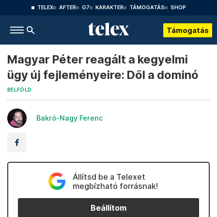
TELEX
AFTER
G7
KARAKTER
TÁMOGATÁS
SHOP
Támogatás
Magyar Péter reagált a kegyelmi
ügy új fejleményeire: Dől a dominó
BELFÖLD
Bakró-Nagy Ferenc
Állítsd be a Telexet
megbízható forrásnak!
Beállítom