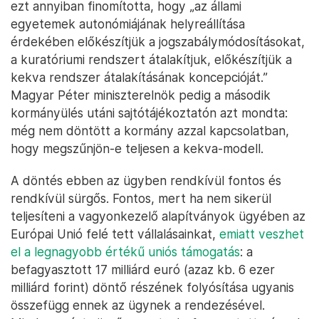
ezt annyiban finomította, hogy „az állami
egyetemek autonómiájának helyreállítása
érdekében előkészítjük a jogszabálymódosításokat,
a kuratóriumi rendszert átalakítjuk, előkészítjük a
kekva rendszer átalakításának koncepcióját.”
Magyar Péter miniszterelnök pedig a második
kormányülés utáni sajtótájékoztatón azt mondta:
még nem döntött a kormány azzal kapcsolatban,
hogy megszűnjön-e teljesen a kekva-modell.
A döntés ebben az ügyben rendkívül fontos és
rendkívül sürgős. Fontos, mert ha nem sikerül
teljesíteni a vagyonkezelő alapítványok ügyében az
Európai Unió felé tett vállalásainkat,
emiatt veszhet
el a legnagyobb értékű uniós támogatás
: a
befagyasztott 17 milliárd euró (azaz kb. 6 ezer
milliárd forint) döntő részének folyósítása ugyanis
összefügg ennek az ügynek a rendezésével.