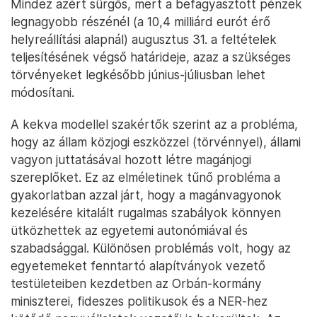
Mindez azért sürgős, mert a befagyasztott pénzek
legnagyobb részénél (a 10,4 milliárd eurót érő
helyreállítási alapnál) augusztus 31. a feltételek
teljesítésének végső határideje, azaz a szükséges
törvényeket legkésőbb június-júliusban lehet
módosítani.
A kekva modellel szakértők szerint az a probléma,
hogy az állam közjogi eszközzel (törvénnyel), állami
vagyon juttatásával hozott létre magánjogi
szereplőket. Ez az elméletinek tűnő probléma a
gyakorlatban azzal járt, hogy a magánvagyonok
kezelésére kitalált rugalmas szabályok könnyen
ütközhettek az egyetemi autonómiával és
szabadsággal. Különösen problémás volt, hogy az
egyetemeket fenntartó alapítványok vezető
testületeiben kezdetben az Orbán-kormány
miniszterei, fideszes politikusok és a NER-hez