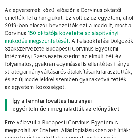
Az egyetemek közül először a Corvinus oktatói
emelték fel a hangjukat. Ez volt az az egyetem, ahol
2019-ben először bevezették ezt a modellt, most a
Corvinus
150 oktatója követelte az alapítványi
működés megszüntetését.
A Felsőoktatási Dolgozók
Szakszervezete Budapesti Corvinus Egyetemi
Intézményi Szervezete szerint az elmúlt hét év
folyamatos, gyakran egymással is ellentétes irányú
stratégiai irányváltásai és átalakításai kifárasztották,
és az új modellekkel szemben gyanakvóvá tették
az egyetemi közösséget.
Így a fenntartóváltás hátrányai
egyértelműen meghaladták az előnyöket.
Erre válaszul a Budapesti Corvinus Egyetem is
megszólalt az ügyben. Állásfoglalásukban azt írták:
egyeztetést indítottak az egyetemi közösség