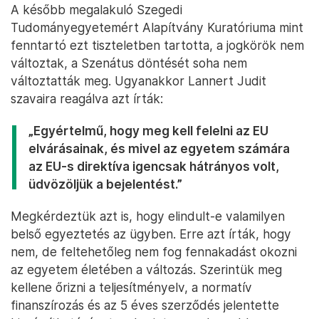
A később megalakuló Szegedi
Tudományegyetemért Alapítvány Kuratóriuma mint
fenntartó ezt tiszteletben tartotta, a jogkörök nem
változtak, a Szenátus döntését soha nem
változtatták meg. Ugyanakkor Lannert Judit
szavaira reagálva azt írták:
„Egyértelmű, hogy meg kell felelni az EU
elvárásainak, és mivel az egyetem számára
az EU-s direktíva igencsak hátrányos volt,
üdvözöljük a bejelentést.”
Megkérdeztük azt is, hogy elindult-e valamilyen
belső egyeztetés az ügyben. Erre azt írták, hogy
nem, de feltehetőleg nem fog fennakadást okozni
az egyetem életében a változás. Szerintük meg
kellene őrizni a teljesítményelv, a normatív
finanszírozás és az 5 éves szerződés jelentette