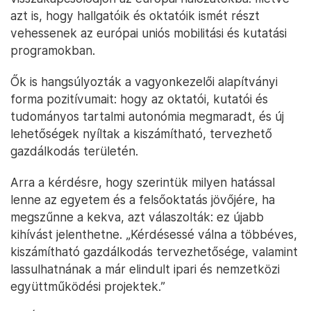
azt is, hogy hallgatóik és oktatóik ismét részt
vehessenek az európai uniós mobilitási és kutatási
programokban.
Ők is hangsúlyozták a vagyonkezelői alapítványi
forma pozitívumait: hogy az oktatói, kutatói és
tudományos tartalmi autonómia megmaradt, és új
lehetőségek nyíltak a kiszámítható, tervezhető
gazdálkodás területén.
Arra a kérdésre, hogy szerintük milyen hatással
lenne az egyetem és a felsőoktatás jövőjére, ha
megszűnne a kekva, azt válaszolták: ez újabb
kihívást jelenthetne. „Kérdésessé válna a többéves,
kiszámítható gazdálkodás tervezhetősége, valamint
lassulhatnának a már elindult ipari és nemzetközi
együttműködési projektek.”