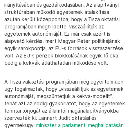
irányításában és gazdálkodásában. Az alapítványi
struktúrában működő egyetemek átalakítása
azután került középpontba, hogy a Tisza oktatási
programjában meghirdette: visszaállítják az
egyetemek autonómiáját. Ez már csak azért is
alapvető kérdés, mert Magyar Péter politikájának
egyik sarokpontja, az EU-s források visszaszerzése
volt. Az EU-s pénzek blokkolásának egyik fő oka
pedig a kekvák átláthatatlan működése volt.
A Tisza választási programjában még egyértelműen
úgy fogalmaztak, hogy „visszaállítjuk az egyetemek
autonómiáját, megszüntetjük a kekva-modellt”,
tehát azt az eddigi gyakorlatot, hogy az egyetemek
fenntartói jogát az államtól magánalapítványokba
szervezték ki. Lannert Judit oktatási és
gyermekügyi
miniszter a parlamenti meghallgatásán