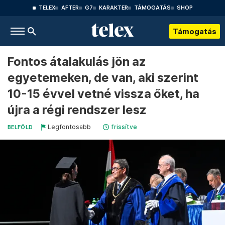
TELEX
AFTER
G7
KARAKTER
TÁMOGATÁS
SHOP
Támogatás
Fontos átalakulás jön az
egyetemeken, de van, aki szerint
10-15 évvel vetné vissza őket, ha
újra a régi rendszer lesz
Legfontosabb
frissítve
BELFÖLD