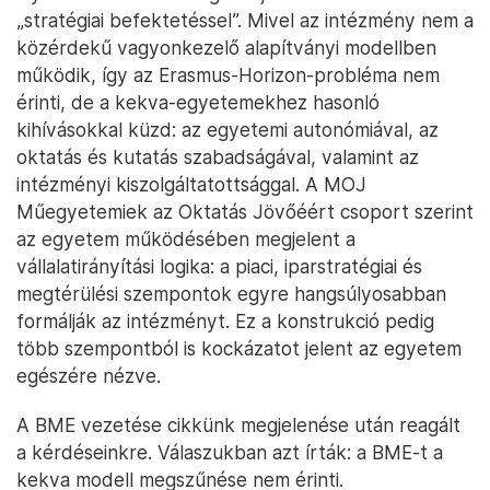
„stratégiai befektetéssel”. Mivel az intézmény nem a
közérdekű vagyonkezelő alapítványi modellben
működik, így az Erasmus-Horizon-probléma nem
érinti, de a kekva-egyetemekhez hasonló
kihívásokkal küzd: az egyetemi autonómiával, az
oktatás és kutatás szabadságával, valamint az
intézményi kiszolgáltatottsággal. A MOJ
Műegyetemiek az Oktatás Jövőéért csoport szerint
az egyetem működésében megjelent a
vállalatirányítási logika: a piaci, iparstratégiai és
megtérülési szempontok egyre hangsúlyosabban
formálják az intézményt. Ez a konstrukció pedig
több szempontból is kockázatot jelent az egyetem
egészére nézve.
A BME vezetése cikkünk megjelenése után reagált
a kérdéseinkre. Válaszukban azt írták: a BME-t a
kekva modell megszűnése nem érinti.