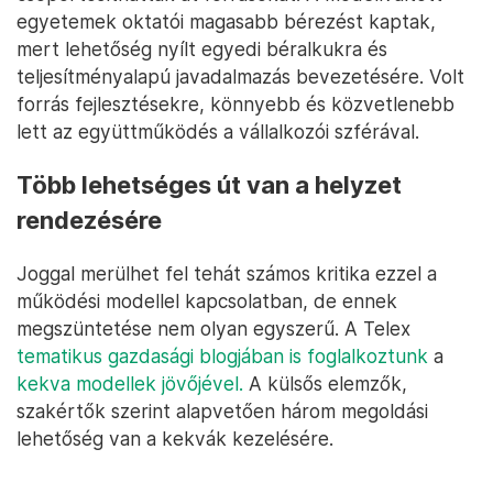
egyetemek oktatói magasabb bérezést kaptak,
mert lehetőség nyílt egyedi béralkukra és
teljesítményalapú javadalmazás bevezetésére. Volt
forrás fejlesztésekre, könnyebb és közvetlenebb
lett az együttműködés a vállalkozói szférával.
Több lehetséges út van a helyzet
rendezésére
Joggal merülhet fel tehát számos kritika ezzel a
működési modellel kapcsolatban, de ennek
megszüntetése nem olyan egyszerű. A Telex
tematikus gazdasági blogjában is foglalkoztunk
a
kekva modellek jövőjével
.
A külsős elemzők,
szakértők szerint alapvetően három megoldási
lehetőség van a kekvák kezelésére.