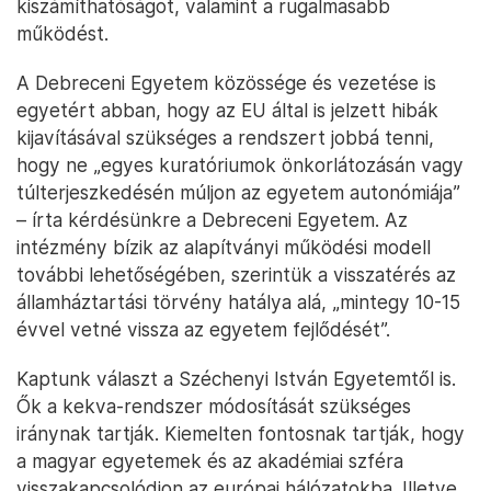
kiszámíthatóságot, valamint a rugalmasabb
működést.
A Debreceni Egyetem közössége és vezetése is
egyetért abban, hogy az EU által is jelzett hibák
kijavításával szükséges a rendszert jobbá tenni,
hogy ne „egyes kuratóriumok önkorlátozásán vagy
túlterjeszkedésén múljon az egyetem autonómiája”
– írta kérdésünkre a Debreceni Egyetem. Az
intézmény bízik az alapítványi működési modell
további lehetőségében, szerintük a visszatérés az
államháztartási törvény hatálya alá, „mintegy 10-15
évvel vetné vissza az egyetem fejlődését”.
Kaptunk választ a Széchenyi István Egyetemtől is.
Ők a kekva-rendszer módosítását szükséges
iránynak tartják. Kiemelten fontosnak tartják, hogy
a magyar egyetemek és az akadémiai szféra
visszakapcsolódjon az európai hálózatokba. Illetve