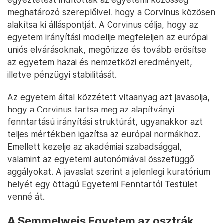
meghatározó szereplőivel, hogy a Corvinus közösen
alakítsa ki álláspontját. A Corvinus célja, hogy az
egyetem irányítási modellje megfeleljen az európai
uniós elvárásoknak, megőrizze és tovább erősítse
az egyetem hazai és nemzetközi eredményeit,
illetve pénzügyi stabilitását.
Az egyetem által közzétett vitaanyag azt javasolja,
hogy a Corvinus tartsa meg az alapítványi
fenntartású irányítási struktúrát, ugyanakkor azt
teljes mértékben igazítsa az európai normákhoz.
Emellett kezelje az akadémiai szabadsággal,
valamint az egyetemi autonómiával összefüggő
aggályokat. A javaslat szerint a jelenlegi kuratórium
helyét egy öttagú Egyetemi Fenntartói Testület
venné át.
A Semmelweis Egyetem az osztrák