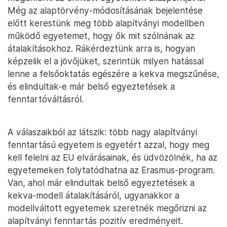
Még az alaptörvény-módosításának bejelentése
előtt kerestünk meg több alapítványi modellben
működő egyetemet, hogy ők mit szólnának az
átalakításokhoz. Rákérdeztünk arra is, hogyan
képzelik el a jövőjüket, szerintük milyen hatással
lenne a felsőoktatás egészére a kekva megszűnése,
és elindultak-e már belső egyeztetések a
fenntartóváltásról.
A válaszaikból az látszik: több nagy alapítványi
fenntartású egyetem is egyetért azzal, hogy meg
kell felelni az EU elvárásainak, és üdvözölnék, ha az
egyetemeken folytatódhatna az Erasmus-program.
Van, ahol már elindultak belső egyeztetések a
kekva-modell átalakításáról, ugyanakkor a
modellváltott egyetemek szeretnék megőrizni az
alapítványi fenntartás pozitív eredményeit.