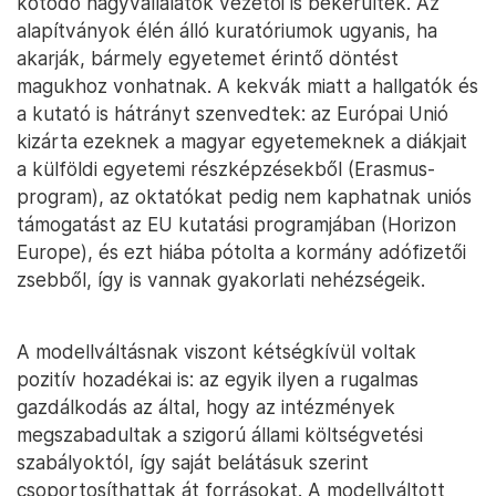
kötődő nagyvállalatok vezetői is bekerültek. Az
alapítványok élén álló kuratóriumok ugyanis, ha
akarják, bármely egyetemet érintő döntést
magukhoz vonhatnak. A kekvák miatt a hallgatók és
a kutató is hátrányt szenvedtek: az Európai Unió
kizárta ezeknek a magyar egyetemeknek a diákjait
a külföldi egyetemi részképzésekből (Erasmus-
program), az oktatókat pedig nem kaphatnak uniós
támogatást az EU kutatási programjában (Horizon
Europe), és ezt hiába pótolta a kormány adófizetői
zsebből, így is vannak gyakorlati nehézségeik.
A modellváltásnak viszont kétségkívül voltak
pozitív hozadékai is: az egyik ilyen a rugalmas
gazdálkodás az által, hogy az intézmények
megszabadultak a szigorú állami költségvetési
szabályoktól, így saját belátásuk szerint
csoportosíthattak át forrásokat. A modellváltott