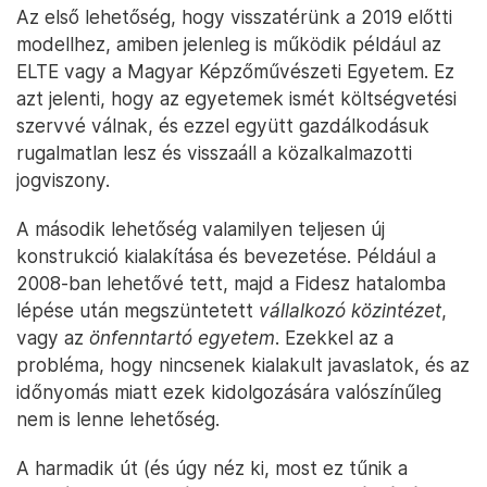
Az első lehetőség, hogy visszatérünk a 2019 előtti
modellhez, amiben jelenleg is működik például az
ELTE vagy a Magyar Képzőművészeti Egyetem. Ez
azt jelenti, hogy az egyetemek ismét költségvetési
szervvé válnak, és ezzel együtt gazdálkodásuk
rugalmatlan lesz és visszaáll a közalkalmazotti
jogviszony.
A második lehetőség valamilyen teljesen új
konstrukció kialakítása és bevezetése. Például a
2008-ban lehetővé tett, majd a Fidesz hatalomba
lépése után megszüntetett
vállalkozó közintézet
,
vagy az
önfenntartó egyetem
. Ezekkel az a
probléma, hogy nincsenek kialakult javaslatok, és az
időnyomás miatt ezek kidolgozására valószínűleg
nem is lenne lehetőség.
A harmadik út (és úgy néz ki, most ez tűnik a