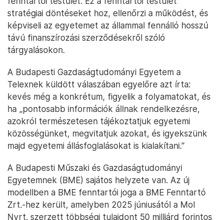
fenntartói testület. Ez a fenntartói testület
stratégiai döntéseket hoz, ellenőrzi a működést, és
képviseli az egyetemet az állammal fennálló hosszú
távú finanszírozási szerződésekről szóló
tárgyalásokon.
A Budapesti Gazdaságtudományi Egyetem a
Telexnek küldött válaszában egyelőre azt írta:
kevés még a konkrétum, figyelik a folyamatokat, és
ha „pontosabb információk állnak rendelkezésre,
azokról természetesen tájékoztatjuk egyetemi
közösségünket, megvitatjuk azokat, és igyekszünk
majd egyetemi állásfoglalásokat is kialakítani.”
A Budapesti Műszaki és Gazdaságtudományi
Egyetemnek (BME) sajátos helyzete van. Az új
modellben a BME fenntartói joga a BME Fenntartó
Zrt.-hez került, amelyben 2025 júniusától a Mol
Nyrt. szerzett többségi tulajdont 50 milliárd forintos