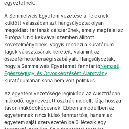
egyeztetnek.
A Semmelweis Egyetem vezetése a Telexnek
küldött válaszában azt hangsúlyozta: olyan
megoldást tartanak célszerűnek, amely megfelel az
Európai Unió kekvával szemben állított
követelményeinek. Vagyis rendezi a kuratóriumi
tagok választásának kereteit, valamint az
összeférhetetlenségi szabályait. Hangsúlyozták,
hogy a Semmelweis Egyetemet fenntartó
Nemzeti
Egészségügyi és Orvosképzésért Alapítvány
kuratóriumában soha nem volt politikus.
Az egyetem vezetősége leginkább az Ausztriában
működő, úgynevezett osztrák modellt látja hosszú
távon működőképesnek. Ebben a modellben az
egyetemnek nincs külső fenntartója, hanem az
egyetem saját szervezetén belül létezik egy