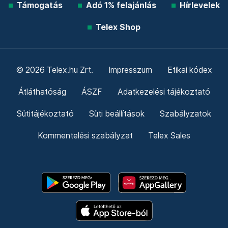
Támogatás
Adó 1% felajánlás
Hírlevelek
Telex Shop
© 2026 Telex.hu Zrt.
Impresszum
Etikai kódex
Átláthatóság
ÁSZF
Adatkezelési tájékoztató
Sütitájékoztató
Süti beállítások
Szabályzatok
Kommentelési szabályzat
Telex Sales