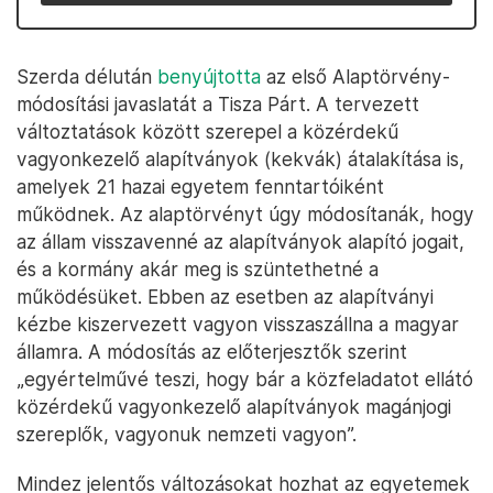
Szerda délután
benyújtotta
az első Alaptörvény-
módosítási javaslatát a Tisza Párt. A tervezett
változtatások között szerepel a közérdekű
vagyonkezelő alapítványok (kekvák) átalakítása is,
amelyek 21 hazai egyetem fenntartóiként
működnek. Az alaptörvényt úgy módosítanák, hogy
az állam visszavenné az alapítványok alapító jogait,
és a kormány akár meg is szüntethetné a
működésüket. Ebben az esetben az alapítványi
kézbe kiszervezett vagyon visszaszállna a magyar
államra. A módosítás az előterjesztők szerint
„egyértelművé teszi, hogy bár a közfeladatot ellátó
közérdekű vagyonkezelő alapítványok magánjogi
szereplők, vagyonuk nemzeti vagyon”.
Mindez jelentős változásokat hozhat az egyetemek