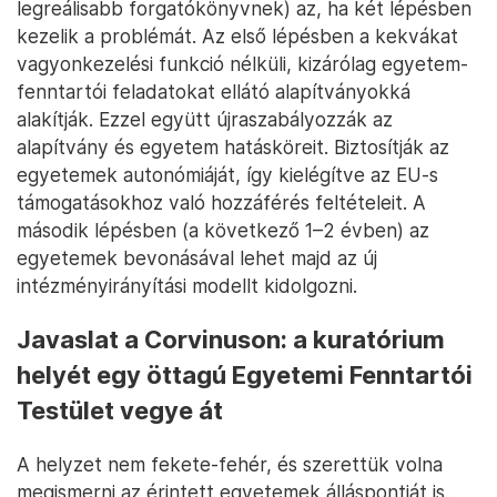
legreálisabb forgatókönyvnek) az, ha két lépésben
kezelik a problémát. Az első lépésben a kekvákat
vagyonkezelési funkció nélküli, kizárólag egyetem-
fenntartói feladatokat ellátó alapítványokká
alakítják. Ezzel együtt újraszabályozzák az
alapítvány és egyetem hatásköreit. Biztosítják az
egyetemek autonómiáját, így kielégítve az EU-s
támogatásokhoz való hozzáférés feltételeit. A
második lépésben (a következő 1–2 évben) az
egyetemek bevonásával lehet majd az új
intézményirányítási modellt kidolgozni.
Javaslat a Corvinuson: a kuratórium
helyét egy öttagú Egyetemi Fenntartói
Testület vegye át
A helyzet nem fekete-fehér, és szerettük volna
megismerni az érintett egyetemek álláspontját is.