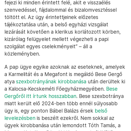
fejezi ki minden érintett felé, akit e visszaélés
szenvedéssel, fájdalommal és bizalomvesztéssel
töltött el. Az ügy érintettjeinek előzetes
tájékoztatása után, a belső egyházi vizsgálat
lezárását követően a klerikus korlátozott körben,
kizárólag felügyelet mellett végezheti a papi
szolgálat egyes cselekményeit” – áll a
közleményben.
A pap ügye egyike azoknak az eseteknek, amelyek
a Karmelitát és a Megafont is megáldó Bese Gergő
atya
szexbotrányának kirobbanása
után derültek ki
a Kalocsa-Kecskeméti Főegyházmegyében.
Bese
Gergőről itt írtunk hosszabban
. Bese szexbotránya
miatt került elő 2024-ben több ennél súlyosabb
ügy is, egy ponton Bábel Balázs érsek
belső
levelezésben
is beszélt ezekről. Nem sokkal az
ügyek kirobbanása után lemondott Tóth Tamás, a