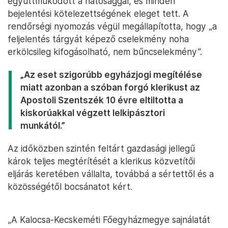
együttműködött a hatósággal, és minden
bejelentési kötelezettségének eleget tett. A
rendőrségi nyomozás végül megállapította, hogy „a
feljelentés tárgyát képező cselekmény noha
erkölcsileg kifogásolható, nem bűncselekmény”.
„Az eset szigorúbb egyházjogi megítélése
miatt azonban a szóban forgó klerikust az
Apostoli Szentszék 10 évre eltiltotta a
kiskorúakkal végzett lelkipásztori
munkától.”
Az időközben szintén feltárt gazdasági jellegű
károk teljes megtérítését a klerikus közvetítői
eljárás keretében vállalta, továbbá a sértettől és a
közösségétől bocsánatot kért.
„A Kalocsa-Kecskeméti Főegyházmegye sajnálatát