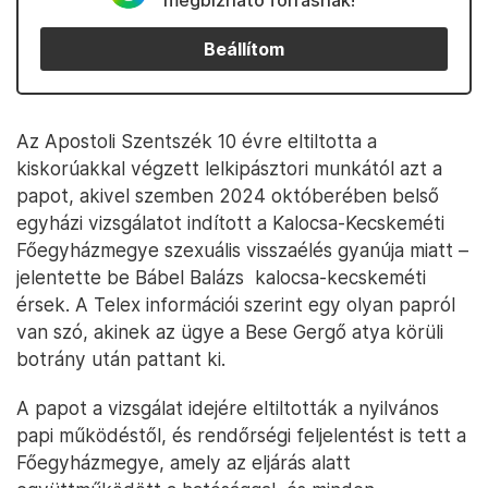
megbízható forrásnak!
Beállítom
Az Apostoli Szentszék 10 évre eltiltotta a
kiskorúakkal végzett lelkipásztori munkától azt a
papot, akivel szemben 2024 októberében belső
egyházi vizsgálatot indított a Kalocsa-Kecskeméti
Főegyházmegye szexuális visszaélés gyanúja miatt –
jelentette be Bábel Balázs kalocsa-kecskeméti
érsek. A Telex információi szerint egy olyan papról
van szó, akinek az ügye a Bese Gergő atya körüli
botrány után pattant ki.
A papot a vizsgálat idejére eltiltották a nyilvános
papi működéstől, és rendőrségi feljelentést is tett a
Főegyházmegye, amely az eljárás alatt