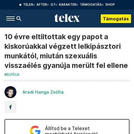
TELEX
AFTER
G7
KARAKTER
TÁMOGATÁS
SHOP
Támogatás
10 évre eltiltottak egy papot a
kiskorúakkal végzett lelkipásztori
munkától, miután szexuális
visszaélés gyanúja merült fel ellene
BELFÖLD
Aradi Hanga Zsófia
Állítsd be a Telexet