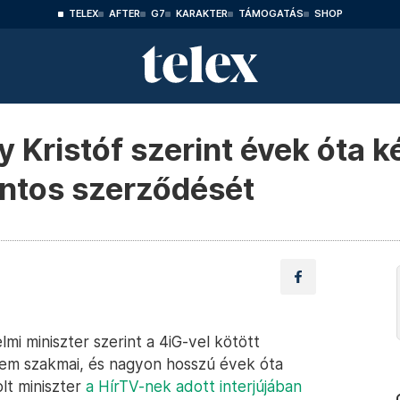
TELEX
AFTER
G7
KARAKTER
TÁMOGATÁS
SHOP
Kristóf szerint évek óta ké
rintos szerződését
mi miniszter szerint a 4iG-vel kötött
nem szakmai, és nagyon hosszú évek óta
lt miniszter
a HírTV-nek adott interjújában