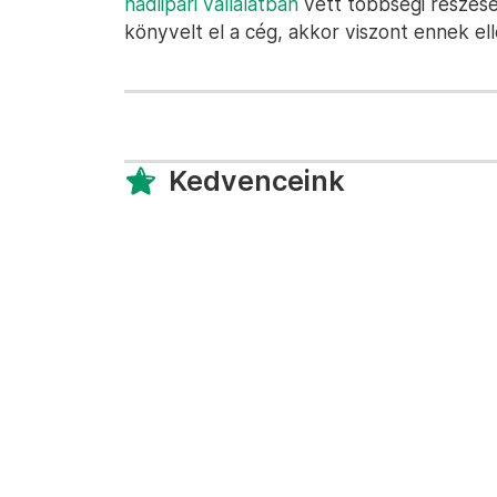
hadiipari vállalatban
vett többségi részese
könyvelt el a cég, akkor viszont ennek e
Kedvenceink