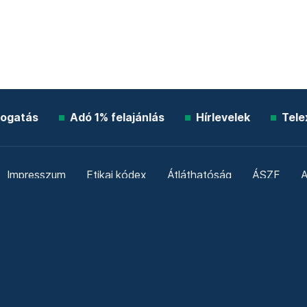
ogatás
Adó 1% felajánlás
Hírlevelek
Tele
Impresszum
Etikai kódex
Átláthatóság
ÁSZF
A
Süti beállítások
Szabályzatok
Kommentelési szabály