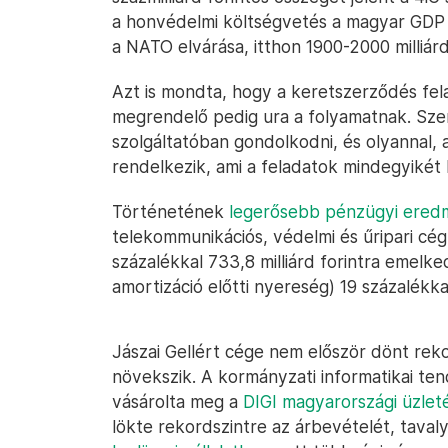
a honvédelmi költségvetés a magyar GDP 
a NATO elvárása, itthon 1900-2000 milliárd
Azt is mondta, hogy a keretszerződés fel
megrendelő pedig ura a folyamatnak. Sz
szolgáltatóban gondolkodni, és olyannal, 
rendelkezik, ami a feladatok mindegyikét l
Történetének
legerősebb pénzügyi ered
telekommunikációs, védelmi és űripari cég
százalékkal 733,8 milliárd forintra emelk
amortizáció előtti nyereség) 19 százalékkal
Jászai Gellért cége nem először dönt reko
növekszik. A kormányzati informatikai t
vásárolta meg a
DIGI magyarországi üzlet
lökte rekordszintre az árbevételét, taval