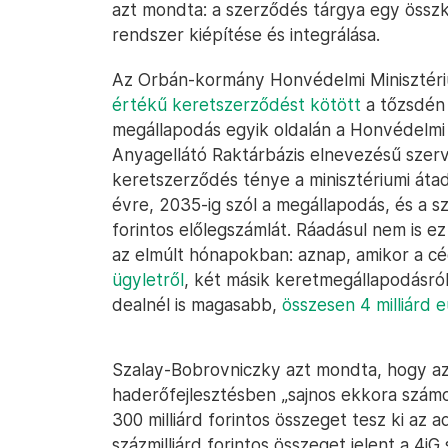
azt mondta: a szerződés tárgya egy összko
rendszer kiépítése és integrálása.
Az Orbán-kormány Honvédelmi Minisztéri
értékű keretszerződést kötött
a tőzsdén 
megállapodás egyik oldalán a Honvédelm
Anyagellátó Raktárbázis elnevezésű szervez
keretszerződés ténye a minisztériumi átadá
évre, 2035-ig szól a megállapodás, és a szá
forintos előlegszámlát. Ráadásul nem is 
az elmúlt hónapokban: aznap, amikor a c
ügyletről
, két másik keretmegállapodásról i
dealnél is magasabb,
összesen 4 milliárd 
Szalay-Bobrovniczky azt mondta, hogy az
haderőfejlesztésben „sajnos ekkora szám
300 milliárd forintos összeget tesz ki az 
százmilliárd forintos összeget jelent a 4i