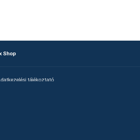
x Shop
datkezelési tájékoztató
zat
Telex Sales