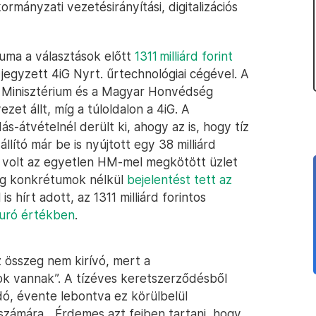
rmányzati vezetésirányítási, digitalizációs
uma a választások előtt
1311 milliárd forint
jegyzett 4iG Nyrt. űrtechnológiai cégével. A
i Minisztérium és a Magyar Honvédség
et állt, míg a túloldalon a 4iG. A
s-átvételnél derült ki, ahogy az is, hogy tíz
llító már be is nyújtott egy 38 milliárd
ez volt az egyetlen HM-mel megkötött üzlet
ég konkrétumok nélkül
bejelentést tett az
s hírt adott, az 1311 milliárd forintos
euró értékben
.
 összeg nem kirívó, mert a
ok vannak”. A tízéves keretszerződésből
adó, évente lebontva ez körülbelül
G számára. „Érdemes azt fejben tartani, hogy