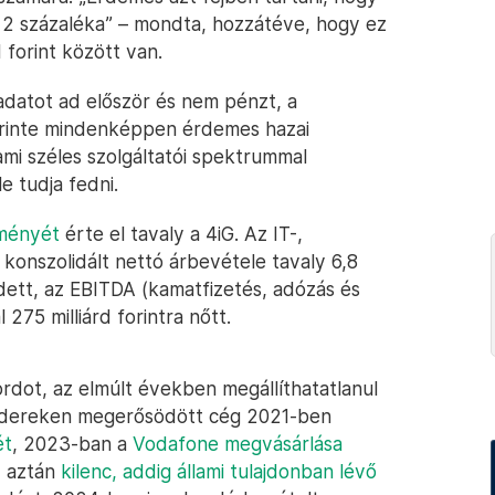
2 százaléka” – mondta, hozzátéve, hogy ez
 forint között van.
adatot ad először és nem pénzt, a
erinte mindenképpen érdemes hazai
ami széles szolgáltatói spektrummal
e tudja fedni.
ményét
érte el tavaly a 4iG. Az IT-,
 konszolidált nettó árbevétele tavaly 6,8
edett, az EBITDA (kamatfizetés, adózás és
 275 milliárd forintra nőtt.
rdot, az elmúlt években megállíthatatlanul
endereken megerősödött cég 2021-ben
ét
, 2023-ban a
Vodafone megvásárlása
y aztán
kilenc, addig állami tulajdonban lévő