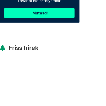
További élő árfolyamok!
Mutasd!
Friss hírek