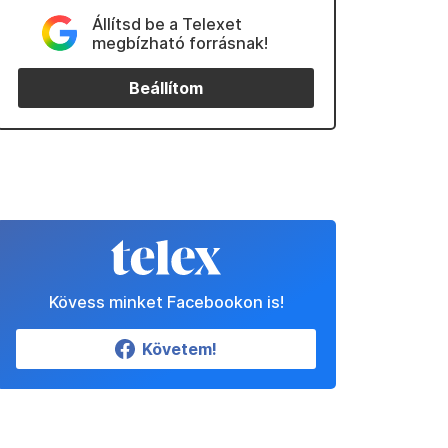
Állítsd be a Telexet
megbízható forrásnak!
Beállítom
Kövess minket Facebookon is!
Követem!