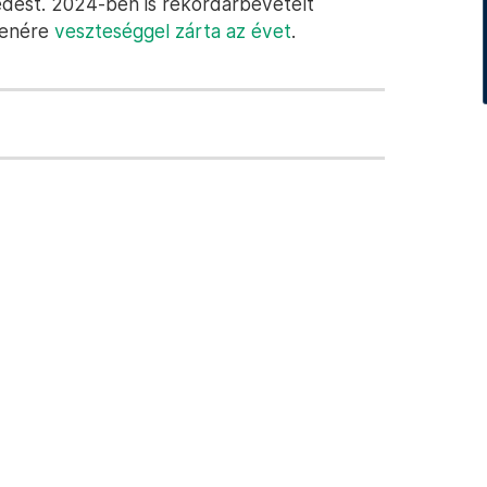
dést. 2024-ben is rekordárbevételt
llenére
veszteséggel zárta az évet
.