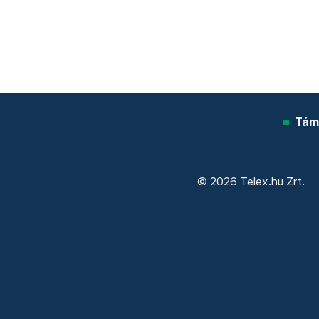
Tám
© 2026 Telex.hu Zrt.
Sütitájékoztató