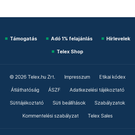
Támogatás
Adó 1% felajánlás
Hírlevelek
Telex Shop
© 2026 Telex.hu Zrt.
Impresszum
Etikai kódex
Átláthatóság
ÁSZF
Adatkezelési tájékoztató
Sütitájékoztató
Süti beállítások
Szabályzatok
Kommentelési szabályzat
Telex Sales