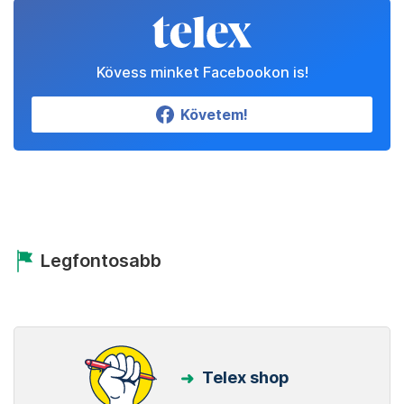
Kövess minket Facebookon is!
Követem!
Legfontosabb
Telex shop