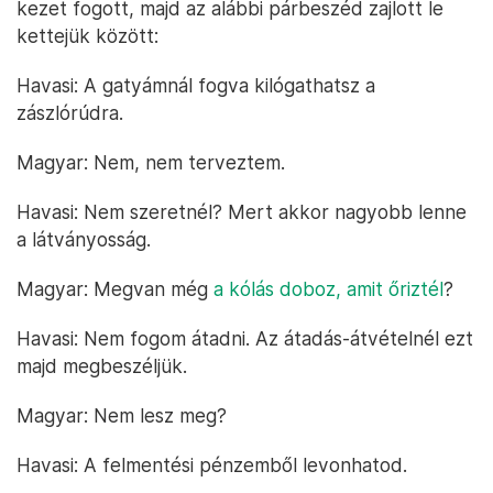
kezet fogott, majd az alábbi párbeszéd zajlott le
kettejük között:
Havasi: A gatyámnál fogva kilógathatsz a
zászlórúdra.
Magyar: Nem, nem terveztem.
Havasi: Nem szeretnél? Mert akkor nagyobb lenne
a látványosság.
Magyar: Megvan még
a kólás doboz, amit őriztél
?
Havasi: Nem fogom átadni. Az átadás-átvételnél ezt
majd megbeszéljük.
Magyar: Nem lesz meg?
Havasi: A felmentési pénzemből levonhatod.