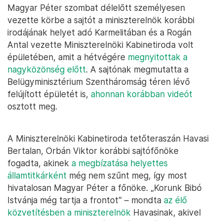
Magyar Péter szombat délelőtt személyesen
vezette körbe a sajtót a miniszterelnök korábbi
irodájának helyet adó Karmelitában és a Rogán
Antal vezette Miniszterelnöki Kabinetiroda volt
épületében, amit a hétvégére
megnyitottak a
nagyközönség előtt
. A sajtónak megmutatta a
Belügyminisztérium Szentháromság téren lévő
felújított épületét is,
ahonnan korábban videót
osztott meg.
A Miniszterelnöki Kabinetiroda tetőteraszán Havasi
Bertalan, Orbán Viktor korábbi sajtófőnöke
fogadta, akinek
a megbízatása helyettes
államtitkárként
még nem szűnt meg, így most
hivatalosan Magyar Péter a főnöke. „Korunk Bibó
Istvánja még tartja a frontot” – mondta
az élő
közvetítésben a miniszterelnök
Havasinak, akivel