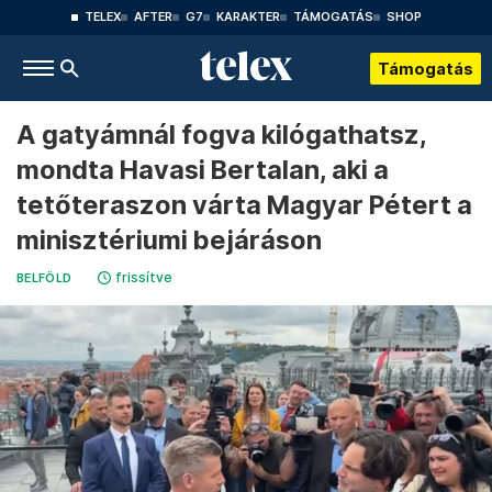
TELEX
AFTER
G7
KARAKTER
TÁMOGATÁS
SHOP
Támogatás
A gatyámnál fogva kilógathatsz,
mondta Havasi Bertalan, aki a
tetőteraszon várta Magyar Pétert a
minisztériumi bejáráson
frissítve
BELFÖLD