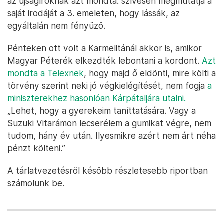
az újságíróknak azt mondta: szívesen megmutatja a
saját irodáját a 3. emeleten, hogy lássák, az
egyáltalán nem fényűző.
Pénteken ott volt a Karmelitánál akkor is, amikor
Magyar Péterék elkezdték lebontani a kordont.
Azt
mondta a Telexnek
, hogy majd ő eldönti, mire költi a
törvény szerint neki jó végkielégítését, nem fogja
a
miniszterekhez hasonlóan Kárpátaljára utalni.
„Lehet, hogy a gyerekeim taníttatására. Vagy a
Suzuki Vitarámon lecserélem a gumikat végre, nem
tudom, hány év után. Ilyesmikre azért nem árt néha
pénzt költeni.”
A tárlatvezetésről később részletesebb riportban
számolunk be.