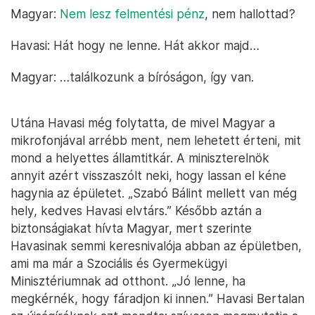
Magyar:
Nem lesz felmentési pénz
, nem hallottad?
Havasi: Hát hogy ne lenne. Hát akkor majd…
Magyar: …találkozunk a bíróságon, így van.
Utána Havasi még folytatta, de mivel Magyar a
mikrofonjával arrébb ment, nem lehetett érteni, mit
mond a helyettes államtitkár. A miniszterelnök
annyit azért visszaszólt neki, hogy lassan el kéne
hagynia az épületet. „Szabó Bálint mellett van még
hely, kedves Havasi elvtárs.” Később aztán a
biztonságiakat hívta Magyar, mert szerinte
Havasinak semmi keresnivalója abban az épületben,
ami ma már a Szociális és Gyermekügyi
Minisztériumnak ad otthont. „Jó lenne, ha
megkérnék, hogy fáradjon ki innen.” Havasi Bertalan