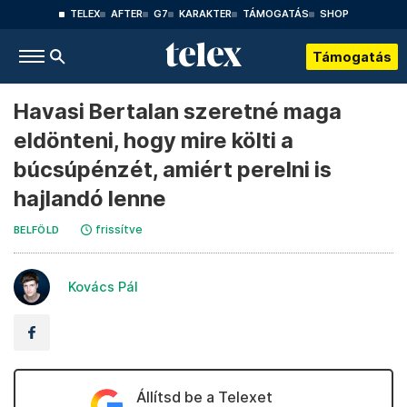
TELEX
AFTER
G7
KARAKTER
TÁMOGATÁS
SHOP
Támogatás
Havasi Bertalan szeretné maga
eldönteni, hogy mire költi a
búcsúpénzét, amiért perelni is
hajlandó lenne
frissítve
BELFÖLD
Kovács Pál
Állítsd be a Telexet