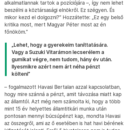
alkalmatlannak tartok a pozíciójára –, így nem lehet
beszélni a köztársasági elnökről. Ez szégyen. És
mikor kezd el dolgozni?” Hozzátette: „Ez egy belső
kritika most, mert Magyar Péter most az én
főnököm.”
„Lehet, hogy a gyerekeim taníttatására.
Vagy a Suzuki Vitarámon lecserélem a
gumikat végre, nem tudom, hány év után.
Ilyesmikre azért nem árt néha pénzt
költeni”
– fogalmazott Havasi Bertalan azzal kapcsolatban,
hogy mire szánná a pénzt, amit távozása miatt kap
az államtól. Azt még nem számolta ki, hogy a több
mint 15 év helyettes államtitkári munka után
pontosan mennyi búcsúpénzt kap, mondta Havasi
az összegről, ami az ő esetében is hat havi bérének