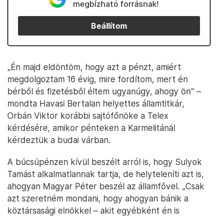
megbízható forrásnak!
Beállítom
„Én majd eldöntöm, hogy azt a pénzt, amiért
megdolgoztam 16 évig, mire fordítom, mert én
bérből és fizetésből éltem ugyanúgy, ahogy ön” –
mondta Havasi Bertalan helyettes államtitkár,
Orbán Viktor korábbi sajtófőnöke a Telex
kérdésére, amikor pénteken a Karmelitánál
kérdeztük a budai várban.
A búcsúpénzen kívül beszélt arról is, hogy Sulyok
Tamást alkalmatlannak tartja, de helyteleníti azt is,
ahogyan Magyar Péter beszél az államfővel. „Csak
azt szeretném mondani, hogy ahogyan bánik a
köztársasági elnökkel – akit egyébként én is