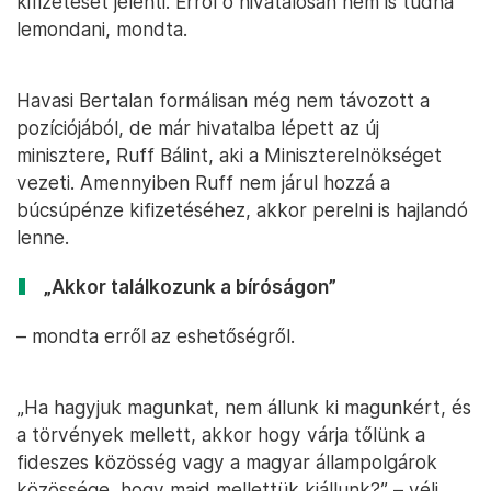
kifizetését jelenti. Erről ő hivatalosan nem is tudna
lemondani, mondta.
Havasi Bertalan formálisan még nem távozott a
pozíciójából, de már hivatalba lépett az új
minisztere, Ruff Bálint, aki a Miniszterelnökséget
vezeti. Amennyiben Ruff nem járul hozzá a
búcsúpénze kifizetéséhez, akkor perelni is hajlandó
lenne.
„Akkor találkozunk a bíróságon”
– mondta erről az eshetőségről.
„Ha hagyjuk magunkat, nem állunk ki magunkért, és
a törvények mellett, akkor hogy várja tőlünk a
fideszes közösség vagy a magyar állampolgárok
közössége, hogy majd mellettük kiállunk?” – véli