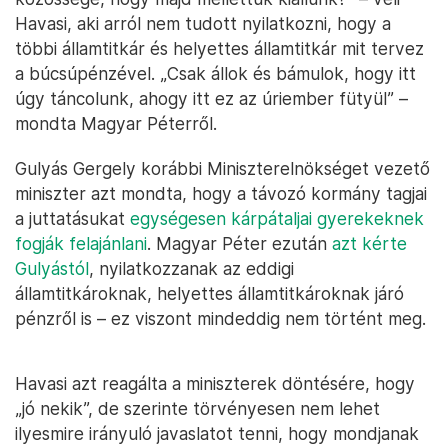
Havasi, aki arról nem tudott nyilatkozni, hogy a
többi államtitkár és helyettes államtitkár mit tervez
a búcsúpénzével. „Csak állok és bámulok, hogy itt
úgy táncolunk, ahogy itt ez az úriember fütyül” –
mondta Magyar Péterről.
Gulyás Gergely korábbi Miniszterelnökséget vezető
miniszter azt mondta, hogy a távozó kormány tagjai
a juttatásukat
egységesen kárpátaljai gyerekeknek
fogják felajánlani
. Magyar Péter ezután
azt kérte
Gulyástól
, nyilatkozzanak az eddigi
államtitkároknak, helyettes államtitkároknak járó
pénzről is – ez viszont mindeddig nem történt meg.
Havasi azt reagálta a miniszterek döntésére, hogy
„jó nekik”, de szerinte törvényesen nem lehet
ilyesmire irányuló javaslatot tenni, hogy mondjanak