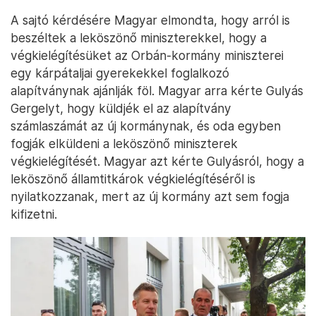
A sajtó kérdésére Magyar elmondta, hogy arról is
beszéltek a leköszönő miniszterekkel, hogy a
végkielégítésüket az Orbán-kormány miniszterei
egy kárpátaljai gyerekekkel foglalkozó
alapítványnak ajánlják föl. Magyar arra kérte Gulyás
Gergelyt, hogy küldjék el az alapítvány
számlaszámát az új kormánynak, és oda egyben
fogják elküldeni a leköszönő miniszterek
végkielégítését. Magyar azt kérte Gulyásról, hogy a
leköszönő államtitkárok végkielégítéséről is
nyilatkozzanak, mert az új kormány azt sem fogja
kifizetni.