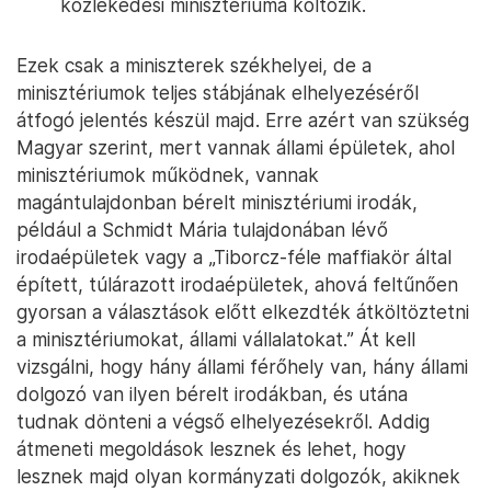
közlekedési minisztériuma költözik.
Ezek csak a miniszterek székhelyei, de a
minisztériumok teljes stábjának elhelyezéséről
átfogó jelentés készül majd. Erre azért van szükség
Magyar szerint, mert vannak állami épületek, ahol
minisztériumok működnek, vannak
magántulajdonban bérelt minisztériumi irodák,
például a Schmidt Mária tulajdonában lévő
irodaépületek vagy a „Tiborcz-féle maffiakör által
épített, túlárazott irodaépületek, ahová feltűnően
gyorsan a választások előtt elkezdték átköltöztetni
a minisztériumokat, állami vállalatokat.” Át kell
vizsgálni, hogy hány állami férőhely van, hány állami
dolgozó van ilyen bérelt irodákban, és utána
tudnak dönteni a végső elhelyezésekről. Addig
átmeneti megoldások lesznek és lehet, hogy
lesznek majd olyan kormányzati dolgozók, akiknek