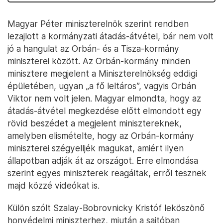
Magyar Péter miniszterelnök szerint rendben
lezajlott a kormányzati átadás-átvétel, bár nem volt
jó a hangulat az Orbán- és a Tisza-kormány
miniszterei között. Az Orbán-kormány minden
minisztere megjelent a Miniszterelnökség eddigi
épületében, ugyan „a fő leltáros”, vagyis Orbán
Viktor nem volt jelen. Magyar elmondta, hogy az
átadás-átvétel megkezdése előtt elmondott egy
rövid beszédet a megjelent minisztereknek,
amelyben elismételte, hogy az Orbán-kormány
miniszterei szégyelljék magukat, amiért ilyen
állapotban adják át az országot. Erre elmondása
szerint egyes miniszterek reagáltak, erről tesznek
majd közzé videókat is.
Külön szólt Szalay-Bobrovnicky Kristóf leköszönő
honvédelmi miniszterhez, miután a sajtóban