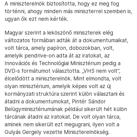
A miniszterelnök biztosította, hogy ez meg fog
történni, ahogy minden más miniszterrel szemben is,
ugyan ők ezt nem kérték.
Magyar szerint a leköszönő miniszterek elég
változatos formában adták át a dokumentumaikat,
volt tárca, amely papíron, dobozokban, volt,
amelyik pendrive-on adta át az iratokat, az
Innovációs és Technológiai Minisztérium pedig a
DVD-s formátumot választotta. „VHS nem volt”,
élcelődött a miniszterelnök. Mint elmondta, volt
olyan minisztérium, amelyik képes volt az új
kormányzati struktúra szerint külön választani és
átadni a dokumentumokat, Pintér Sándor
Belügyminisztériumának például sikerült hét külön
tárcának átadni az iratokat. De volt olyan tárca,
aminek nem sikerült ezt megugrani, ilyen volt a
Gulyás Gergely vezette Miniszterelnökség.