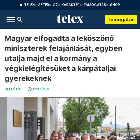
TELEX
AFTER
G7
KARAKTER
TÁMOGATÁS
SHOP
Támogatás
Magyar elfogadta a leköszönő
miniszterek felajánlását, egyben
utalja majd el a kormány a
végkielégítésüket a kárpátaljai
gyerekeknek
frissítve
BELFÖLD