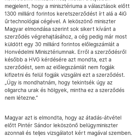
megjelent, hogy a minisztériuma a választások előtt
1300 milliárd forintos keretszerződést írt alá a 4iG
űrtechnológiai cégével. A leköszönő miniszter
Magyar elmondása szerint sok sikert kívánt a
szerződés végrehajtásához, a cég pedig már most
küldött egy 30 milliárd forintos előlegszámlát a
Honvédelmi Minisztériumnak. Erről a szerződésről
később a HVG kérdésére azt mondta, ezt a
szerződést, sem az előlegszámlát nem fogják
kifizetni és felül fogják vizsgálni ezt a szerződést.
„Úgy is mondhatnám, hogy tekintsék úgy az
oligarcha urak és hölgyek, mintha ez a szerződés
nem létezne.”
Magyar azt is elmondta, hogy az átadás-átvétel
előtt Pintér Sándor leköszönő belügyminiszter
azonnali és teljes vizsgálatot kért magával szemben.