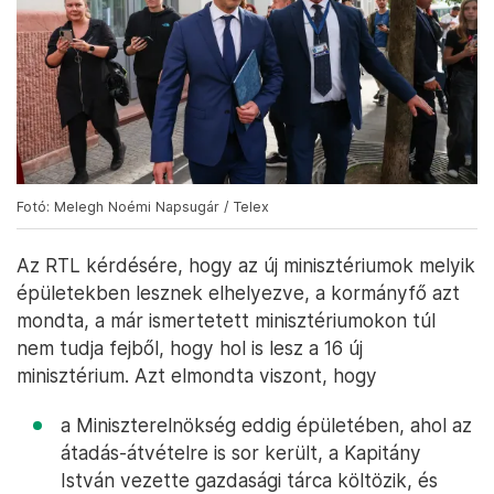
Fotó: Melegh Noémi Napsugár / Telex
Az RTL kérdésére, hogy az új minisztériumok melyik
épületekben lesznek elhelyezve, a kormányfő azt
mondta, a már ismertetett minisztériumokon túl
nem tudja fejből, hogy hol is lesz a 16 új
minisztérium. Azt elmondta viszont, hogy
a Miniszterelnökség eddig épületében, ahol az
átadás-átvételre is sor került, a Kapitány
István vezette gazdasági tárca költözik, és