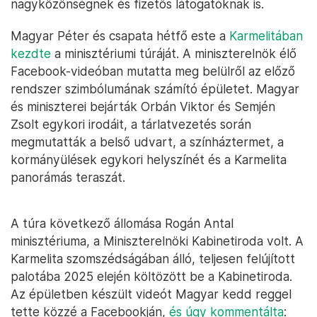
nagyközönségnek és fizetős látogatóknak is.
Magyar Péter és csapata hétfő este a
Karmelitában
kezdte
a minisztériumi túráját. A miniszterelnök élő
Facebook-videóban mutatta meg belülről az előző
rendszer szimbólumának számító épületet. Magyar
és miniszterei bejárták Orbán Viktor és Semjén
Zsolt egykori irodáit, a tárlatvezetés során
megmutatták a belső udvart, a színháztermet, a
kormányülések egykori helyszínét és a Karmelita
panorámás teraszát.
A túra következő állomása Rogán Antal
minisztériuma, a Miniszterelnöki Kabinetiroda volt. A
Karmelita szomszédságában álló, teljesen felújított
palotába 2025 elején költözött be a Kabinetiroda.
Az épületben készült videót Magyar kedd reggel
tette közzé a Facebookján,
és úgy kommentálta
: