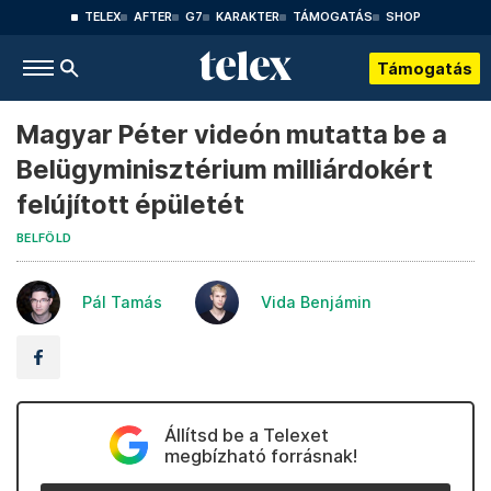
TELEX
AFTER
G7
KARAKTER
TÁMOGATÁS
SHOP
Támogatás
Magyar Péter videón mutatta be a
Belügyminisztérium milliárdokért
felújított épületét
BELFÖLD
Pál Tamás
Vida Benjámin
Állítsd be a Telexet
megbízható forrásnak!