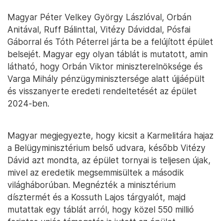
Magyar Péter Velkey György Lászlóval, Orbán
Anitával, Ruff Bálinttal, Vitézy Dáviddal, Pósfai
Gáborral és Tóth Péterrel járta be a felújított épület
belsejét. Magyar egy olyan táblát is mutatott, amin
látható, hogy Orbán Viktor miniszterelnöksége és
Varga Mihály pénzügyminisztersége alatt újjáépült
és visszanyerte eredeti rendeltetését az épület
2024-ben.
Magyar megjegyezte, hogy kicsit a Karmelitára hajaz
a Belügyminisztérium belső udvara, később Vitézy
Dávid azt mondta, az épület tornyai is teljesen újak,
mivel az eredetik megsemmisültek a második
világháborúban. Megnézték a minisztérium
dísztermét és a Kossuth Lajos tárgyalót, majd
mutattak egy táblát arról, hogy közel 550 millió