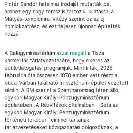
Pintér Sándor hatalmas irodáját mutatták be,
amihez egy nagy terasz is tartozik, kilátással a
Mátyás-templomra. Vitézy szerint ez az új
homlokzatrész, és ezt teljesen újonnan építették
hozzá.
A Belügyminisztérium
azzal reagált
a Tisza
karmelitás tárlatvezetésére, hogy sikeres az
épületlátogatási programjuk. Mint írták, 2025
februárja óta összesen 1878 ember vett részt a
budai Várban található minisztériumi épület vezetett
sétáin. A BM szerint a Szentháromság téren álló,
egykori Magyar Királyi Pénzügyminisztérium
épületében „A Rézvitézek oltalmában – Séta az
egykori Magyar Királyi Pénzügyminisztérium
történeti tereiben” címmel tartanak
tárlatvezetéseket közigazgatási dolgozóknak, a