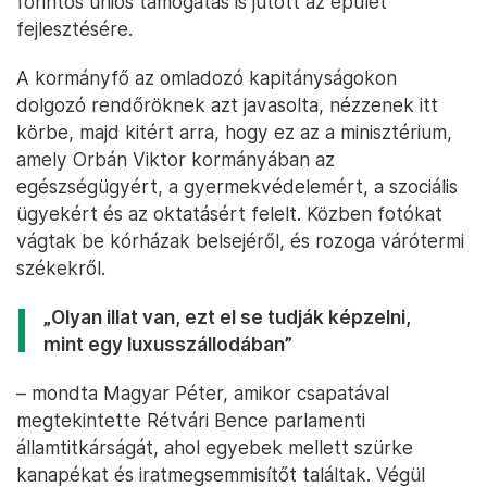
forintos uniós támogatás is jutott az épület
fejlesztésére.
A kormányfő az omladozó kapitányságokon
dolgozó rendőröknek azt javasolta, nézzenek itt
körbe, majd kitért arra, hogy ez az a minisztérium,
amely Orbán Viktor kormányában az
egészségügyért, a gyermekvédelemért, a szociális
ügyekért és az oktatásért felelt. Közben fotókat
vágtak be kórházak belsejéről, és rozoga várótermi
székekről.
„Olyan illat van, ezt el se tudják képzelni,
mint egy luxusszállodában”
– mondta Magyar Péter, amikor csapatával
megtekintette Rétvári Bence parlamenti
államtitkárságát, ahol egyebek mellett szürke
kanapékat és iratmegsemmisítőt találtak. Végül