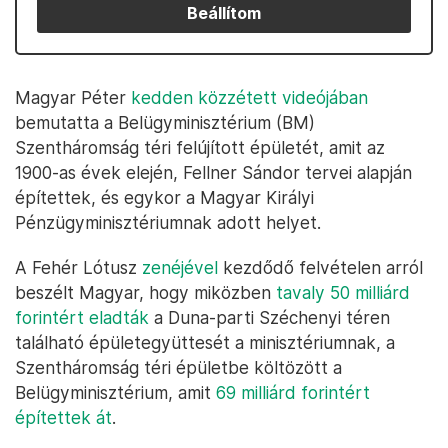
Beállítom
Magyar Péter
kedden közzétett videójában
bemutatta a Belügyminisztérium (BM)
Szentháromság téri felújított épületét, amit az
1900-as évek elején, Fellner Sándor tervei alapján
építettek, és egykor a Magyar Királyi
Pénzügyminisztériumnak adott helyet.
A Fehér Lótusz
zenéjével
kezdődő felvételen arról
beszélt Magyar, hogy miközben
tavaly 50 milliárd
forintért eladták
a Duna-parti Széchenyi téren
található épületegyüttesét a minisztériumnak, a
Szentháromság téri épületbe költözött a
Belügyminisztérium, amit
69 milliárd forintért
építettek át
.