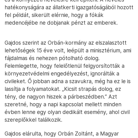
hatékonyságára az állatkerti igazgatóságából hozott
fel példát, sikerült elérnie, hogy a fókák
medencéjébe ne dobjanak pénzt az emberek.
Gajdos szerint az Orbán-kormány az elszalasztott
lehetőségek 15 éve volt, leépült a minisztérium, ami
fájdalmas és nehezen pótolható dolog.
Felemlegette, hogy felelőtlenül felgyorsították a
környezetvédelmi engedélyezést, ignorálták a
civileket. Ő jobban adna a szavukra, még ha ez le is
lassítja a folyamatokat. „Kicsit strapás dolog, ez
tény, de nagyon hiszek a párbeszédben.” Azt
szeretné, hogy a napi kapcsolat mellett minden
évben lenne egy olyan dedikált esemény, ahol civil
szereplőkkel találkozik.
Gajdos elárulta, hogy Orbán Zoltánt, a Magyar