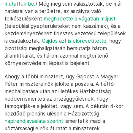
mutattuk be.
) Még meg sem választották, de már
hatással van a területre, az aszályra való
felkészülésként
meghirdette a vágatlan májust
(települési gyepterületeket nem kaszálnak), és a
kezdeményezéshez fideszes vezetésű települések
is csatlakoztak.
Gajdos azt is előrevetítette
, hogy
bizottsági meghallgatásán bemutatja három
államtitkárát, és három azonnal megtörténő
környezetvédelmi lépést is bejelent.
Ahogy a többi minisztert, úgy Gajdost is Magyar
Péter miniszterelnök jelölte a posztra. A hétfői
meghallgatása után az illetékes Házbizottság
kedden ismerteti az országgyűlésnek, hogy
támogatják-e a jelöltet, vagy sem. A délután 4-kor
kezdődő plenáris ülésen a Házbizottság
napirendjavaslata szerint
ismertetik majd a
köztársasági elnök átiratát a miniszterek