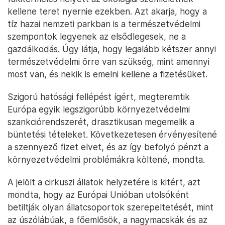
kellene teret nyernie ezekben. Azt akarja, hogy a
tíz hazai nemzeti parkban is a természetvédelmi
szempontok legyenek az elsődlegesek, ne a
gazdálkodás. Úgy látja, hogy legalább kétszer annyi
természetvédelmi őrre van szükség, mint amennyi
most van, és nekik is emelni kellene a fizetésüket.
Szigorú hatósági fellépést ígért, megteremtik
Európa egyik legszigorúbb környezetvédelmi
szankciórendszerét, drasztikusan megemelik a
büntetési tételeket. Következetesen érvényesítené
a szennyező fizet elvet, és az így befolyó pénzt a
környezetvédelmi problémákra költené, mondta.
A jelölt a cirkuszi állatok helyzetére is kitért, azt
mondta, hogy az Európai Unióban utolsóként
betiltják olyan állatcsoportok szerepeltetését, mint
az úszólábúak, a főemlősök, a nagymacskák és az