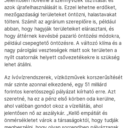
Jelentősen növelné a szennyvizek tisztítását és
azok újrafelhasználását is. Ezzel lehetne erdőket,
mezőgazdasági területeket öntözni, halastavakat
tölteni. Számít az agrárium szereplőire is, például
abban, hogy hagyják területeiket elárasztani, és
hogy áttérnek kevésbé pazarló öntözési módokra,
például csepegtető öntözésre. A változó klíma és a
nagy párolgási veszteségek miatt sok területen a
nyílt csatornák helyett csővezetékekre is szükség
lehet átállni.
Az ívóvízrendszerek, víziközművek korszerűsítését
már szinte azonnal elkezdené, egy 51 milliárd
forintos keretösszegű pályázat kiírható erre. Azt
szeretné, ha ez a pénz első körben oda kerülne,
ahol valóban gondot okoz a vízellátás, ahol
jelentősen nő az aszálykár. „Kellő empátiát és
önmérsékletet várok a társaságoktól, hogy tudják
megbeszélni, hogy olyan sorrendben pályázzanak,