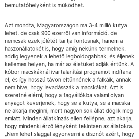
bemutatóhelyként is működhet.
Azt mondta, Magyarországon ma 3-4 millió kutya
lehet, de csak 900 ezerről van információ, de
nemcsak ezek jólétét tartja fontosnak, hanem a
haszonállatokét is, hogy amíg nekünk termelnek,
addig legyenek a lehető legboldogabbak, és éljenek
kellemes helyen, ha már az életüket adják értünk. A
kóbor macskáknál ivartalanítási programot indítana
el, és így hosszú távon eltűnnének a falkáik, annak
nem híve, hogy levadásszák a macskákat. Azt is
szeretné elérni, hogy a fagyállókba valami olyan
anyagot keverjenek, hogy se a kutya, se a macska
ne akarja meginni, mert nagyon sok állat döglik meg
emiatt. Minden állatkínzás ellen fellépne, azt akarja,
hogy mindenki érző lényként tekintsen az állatokra.
„Nem lehet slaggal agyonverni a disznót azért, hogy