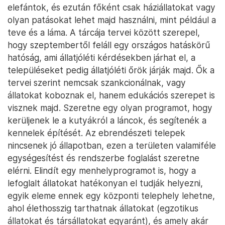
elefántok, és ezután főként csak háziállatokat vagy
olyan patásokat lehet majd használni, mint például a
teve és a láma. A tárcája tervei között szerepel,
hogy szeptembertől feláll egy országos hatáskörű
hatóság, ami állatjóléti kérdésekben járhat el, a
településeket pedig állatjóléti őrök járják majd. Ők a
tervei szerint nemcsak szankcionálnak, vagy
állatokat koboznak el, hanem edukációs szerepet is
visznek majd. Szeretne egy olyan programot, hogy
kerüljenek le a kutyákról a láncok, és segítenék a
kennelek építését. Az ebrendészeti telepek
nincsenek jó állapotban, ezen a területen valamiféle
egységesítést és rendszerbe foglalást szeretne
elérni. Elindít egy menhelyprogramot is, hogy a
lefoglalt állatokat hatékonyan el tudják helyezni,
egyik eleme ennek egy központi telephely lehetne,
ahol élethosszig tarthatnak állatokat (egzotikus
állatokat és társállatokat egyaránt), és amely akár