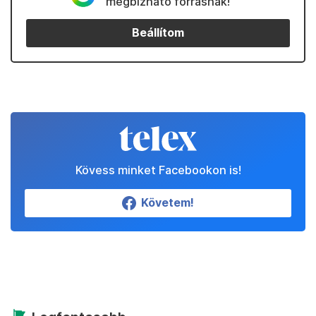
megbízható forrásnak!
Beállítom
Kövess minket Facebookon is!
Követem!