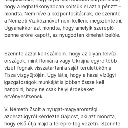
hogy a leghatékonyabban költsük el azt a pénzt” –
mondta. Nem híve a központosításnak, de szerinte
a Nemzeti Víziközművet nem kellene megszüntetni.
Ugyanakkor azt mondta, hogy amelyik szereplő
benne erőre kapott, az nyugodtan kimehet belőle.
Szerinte azzal kell számolni, hogy az olyan felvízi
országok, mint Románia vagy Ukrajna egyre több
vizet fognak visszatartani a saját területükön a
Tisza vízgyűjtőjén. Úgy látja, hogy a hazai vízügyi
igazgatóságok munkáját is jobban össze kell
hangolni, hogy ne csak helyi érdekeket
érvényesítsenek.
V. Németh Zsolt a nyugat-magyarországi
azbesztügyről kérdezte Gajdost, aki azt mondta,
hogy első útja majd a terepre fog vezetni. Szerinte