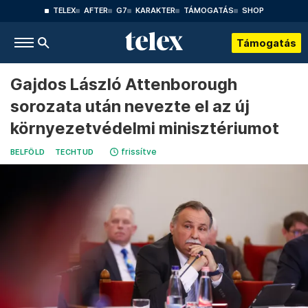
TELEX
AFTER
G7
KARAKTER
TÁMOGATÁS
SHOP
Támogatás
Gajdos László Attenborough
sorozata után nevezte el az új
környezetvédelmi minisztériumot
frissítve
BELFÖLD
TECHTUD