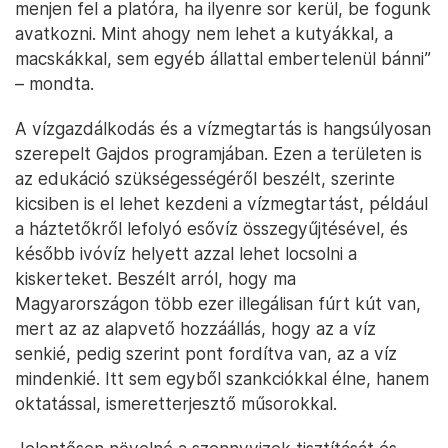
menjen fel a platóra, ha ilyenre sor kerül, be fogunk
avatkozni. Mint ahogy nem lehet a kutyákkal, a
macskákkal, sem egyéb állattal embertelenül bánni”
– mondta.
A vízgazdálkodás és a vízmegtartás is hangsúlyosan
szerepelt Gajdos programjában. Ezen a területen is
az edukáció szükségességéről beszélt, szerinte
kicsiben is el lehet kezdeni a vízmegtartást, például
a háztetőkről lefolyó esővíz összegyűjtésével, és
később ivóvíz helyett azzal lehet locsolni a
kiskerteket. Beszélt arról, hogy ma
Magyarországon több ezer illegálisan fúrt kút van,
mert az az alapvető hozzáállás, hogy az a víz
senkié, pedig szerint pont fordítva van, az a víz
mindenkié. Itt sem egyből szankciókkal élne, hanem
oktatással, ismeretterjesztő műsorokkal.