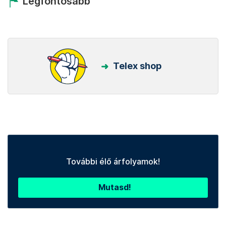
Legfontosabb
Telex shop
További élő árfolyamok!
Mutasd!