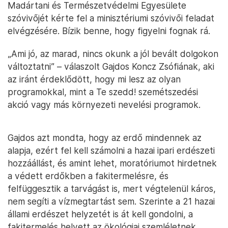
Madártani és Természetvédelmi Egyesülete
szóvivőjét kérte fel a minisztériumi szóvivői feladat
elvégzésére. Bízik benne, hogy figyelni fognak rá.
„Ami jó, az marad, nincs okunk a jól bevált dolgokon
változtatni” – válaszolt Gajdos Koncz Zsófiának, aki
az iránt érdeklődött, hogy mi lesz az olyan
programokkal, mint a Te szedd! szemétszedési
akció vagy más környezeti nevelési programok.
Gajdos azt mondta, hogy az erdő mindennek az
alapja, ezért fel kell számolni a hazai ipari erdészeti
hozzáállást, és amint lehet, moratóriumot hirdetnek
a védett erdőkben a fakitermelésre, és
felfüggesztik a tarvágást is, mert végtelenül káros,
nem segíti a vízmegtartást sem. Szerinte a 21 hazai
állami erdészet helyzetét is át kell gondolni, a
fakitermelés helyett az ökológiai szemléletnek