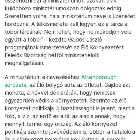
összehozni ezt a minisztériumot, azokat, akik
különböző minisztériumokban dolgoztak eddig.
Szerettem volna, ha a minisztérium neve is üzenetet
hordozna. A lelkiismerete kell legyen ez a tárca a
többi tárcának. Nem lehet, hogy ne működjön vele
együtt a többi” – kezdte Gajdos László
programjának ismertetését az Élő Környezetért
Felelős Bizottság hétfői miniszterjelölti
meghallgatásán.
A minisztérium elnevezéséhez
Attenborough
sorozata
, az Élő bolygó adta az ötletet. Gajdos azt
mondta, a névvel deklarálják, hogy nemcsak
egyszerűen védik a környezetet. Szerinte az élő
környezet politikája új hazafiasságot is jelent, mert a
föld, a víz, az erdő és a táj az alapja annak, hogy
mennyit termel egy ország. Az élő környezet
politikája szerinte jövővédelem is, ebben a fiatalokra
és a környezeti nevelésre kell építeni. A nevelés