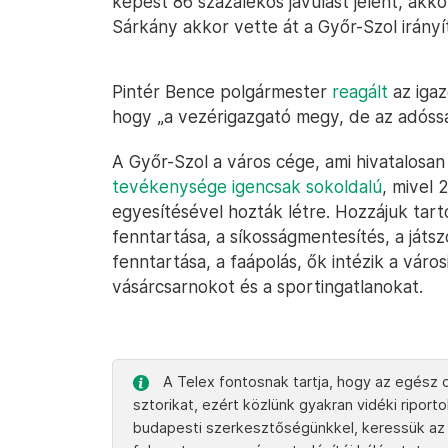
képest 86 százalékos javulást jelent, akkor
Sárkány akkor vette át a Győr-Szol irányí
Pintér Bence polgármester
reagált
az igaz
hogy „a vezérigazgató megy, de az adóss
A Győr-Szol a város cége, ami hivatalosan
tevékenysége igencsak sokoldalú
, mivel
egyesítésével hozták létre. Hozzájuk tart
fenntartása, a síkosságmentesítés, a játs
fenntartása, a faápolás, ők intézik a város
vásárcsarnokot és a sportingatlanokat.
A Telex fontosnak tartja, hogy az egész o
sztorikat, ezért közlünk gyakran vidéki ripor
budapesti szerkesztőségünkkel, keressük az 