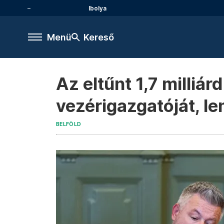
Ibolya
Menü
Kereső
Az eltűnt 1,7 milliár
vezérigazgatóját, l
BELFÖLD