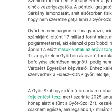
Szombattól már nem Sárkány Péter a győri
elnök-vezérigazgatója. A pénteki igazgat
Sárkány lemondását, amit elsősorban fizikai 
hogy nem szeretne gátja lenni a Győr-Sz
Győrben nem nagyon kell magyarázni, mire
számlájáról eltűnt 1,7 milliárd forint miat
polgármesterrel, aki ellenzéki pozícióból
április 12. előtt
mások voltak az erőviszon
Tisza-győzelem Győrben alapvető fordulat
befolyása jelentősen megnőtt, pedig nem 
Városért Egyesület képviselői. Ehhez kell
szenvedtek a Fidesz–KDNP győri jelöltjei,
A Győr-Szol ügye idén februárban robbant
feljelentést tesz
, mert szerinte 2025 janu
hónap alatt eltűnt a Győr-Szol Zrt. kezel
csaknem egésze, ami legalább 1,7 milliárd 