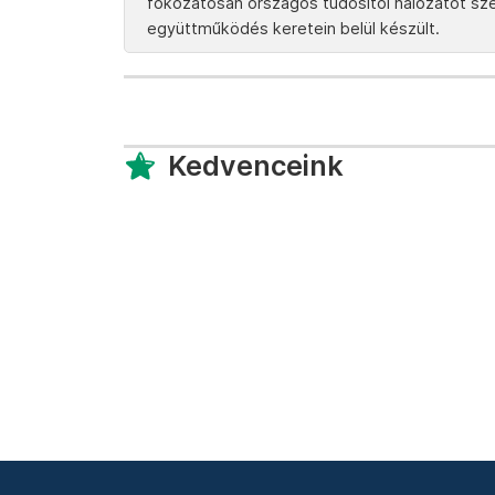
fokozatosan országos tudósítói hálózatot szere
együttműködés keretein belül készült.
Kedvenceink