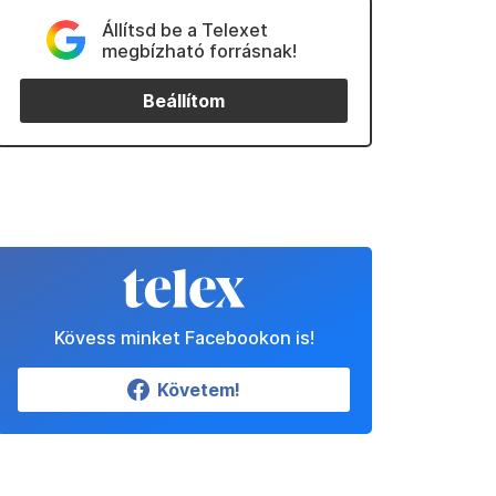
Állítsd be a Telexet
megbízható forrásnak!
Beállítom
Kövess minket Facebookon is!
Követem!