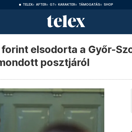
TELEX
AFTER
G7
KARAKTER
TÁMOGATÁS
SHOP
d forint elsodorta a Győr-Sz
emondott posztjáról