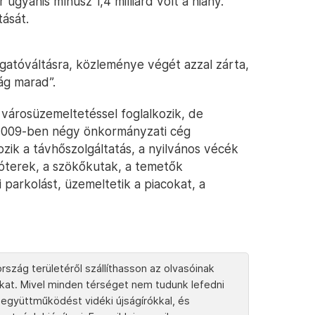
 ugyanis mínusz 1,4 milliárd volt a hiány.
tását.
gatóváltásra, közleménye végét azzal zárta,
ág marad”.
 városüzemeltetéssel foglalkozik, de
 2009-ben négy önkormányzati cég
ozik a távhőszolgáltatás, a nyilvános vécék
zóterek, a szökőkutak, a temetők
i parkolást, üzemeltetik a piacokat, a
rszág területéről szállíthasson az olvasóinak
tokat. Mivel minden térséget nem tudunk lefedni
együttműködést vidéki újságírókkal, és