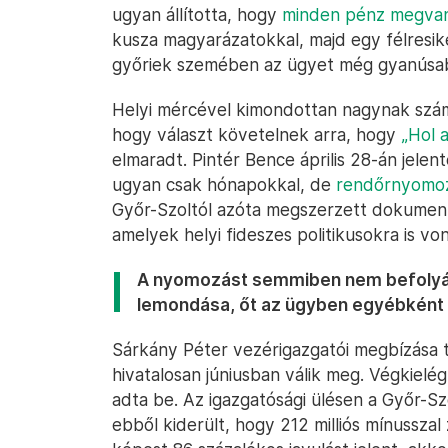
ugyan állította, hogy
minden pénz megva
kusza magyarázatokkal, majd egy félresik
győriek szemében az ügyet még gyanúsab
Helyi mércével kimondottan nagynak szá
hogy választ követelnek arra, hogy
„Hol 
elmaradt. Pintér Bence április 28-án jelen
ugyan csak hónapokkal, de
rendőrnyomoz
Győr-Szoltól azóta megszerzett dokument
amelyek helyi fideszes politikusokra is vo
A nyomozást semmiben nem befolyás
lemondása, őt az ügyben egyébként 
Sárkány Péter vezérigazgatói megbízása t
hivatalosan júniusban válik meg. Végkielég
adta be. Az igazgatósági ülésen a Győr-Sz
ebből kiderült, hogy 212 milliós mínusszal