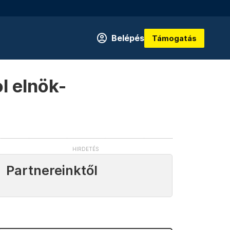
Belépés
Támogatás
ol elnök-
Partnereinktől