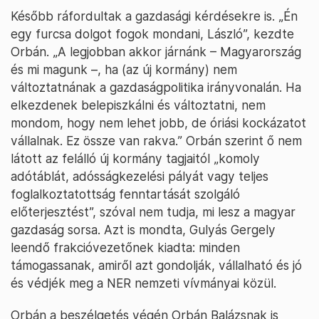
Később ráfordultak a gazdasági kérdésekre is. „Én
egy furcsa dolgot fogok mondani, László”, kezdte
Orbán. „A legjobban akkor járnánk – Magyarország
és mi magunk –, ha (az új kormány) nem
változtatnának a gazdaságpolitika irányvonalán. Ha
elkezdenek belepiszkálni és változtatni, nem
mondom, hogy nem lehet jobb, de óriási kockázatot
vállalnak. Ez össze van rakva.” Orbán szerint ő nem
látott az felálló új kormány tagjaitól „komoly
adótáblát, adósságkezelési pályát vagy teljes
foglalkoztatottság fenntartását szolgáló
előterjesztést”, szóval nem tudja, mi lesz a magyar
gazdaság sorsa. Azt is mondta, Gulyás Gergely
leendő frakcióvezetőnek kiadta: minden
támogassanak, amiről azt gondolják, vállalható és jó
és védjék meg a NER nemzeti vívmányai közül.
Orbán a beszélgetés végén Orbán Balázsnak is