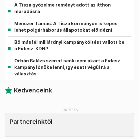
A Tisza győzelme reményt adott az itthon
maradásra
Menczer Tamás: A Tisza kormányon is képes
lehet polgárháborús állapotokat előidézni
Bő másfél milliárdnyi kampányköltést vallott be
a Fidesz–KDNP
Orbán Balázs szerint senki nem akart a Fidesz
kampányfőnöke lenni, így esett végül rá a
választás
Kedvenceink
Partnereinktől