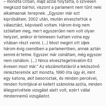
– mondta Orbán, majd azzal folytatta, ő szívesen
megküzd bárhol, viszont a parlament nem tűnt neki
alkalmasnak terepnek. „Egyszer már ezt
kipróbáltam. 2002 után, miután elvesztettük a
választást, képviselő voltam. Három évig nem
szólaltam meg, mert egyszerűen nem volt olyan
helyzet, amikor értelmesen tudtam volna egy
vitában részt venni. (…) Most megint ott üljek
három évig csendben a parlamentben, annak aztán
semmi értelme. Egyszer már csináltam, még egyszer
nem csinálom. (…) Nincs elvesztegetnivalóm 63
évesen most már.” Az elszámoltatásról a leköszönő
miniszterelnök azt mondta, 1990 óta úgy él, mint
egy katona, akit besoroztak, és minden percével,
minden forintjával el kellett számolnia azóta, minden
lélegzetvétele vizsgálat alatt volt, ezért vállal
mindennemű vizsgálatot.