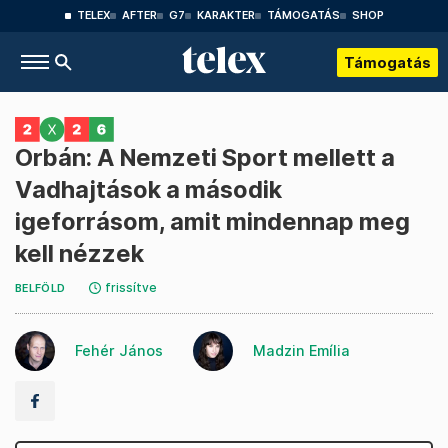
TELEX
AFTER
G7
KARAKTER
TÁMOGATÁS
SHOP
Támogatás
Orbán: A Nemzeti Sport mellett a
Vadhajtások a második
igeforrásom, amit mindennap meg
kell nézzek
frissítve
BELFÖLD
Fehér János
Madzin Emília