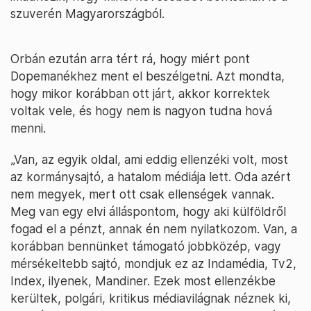
szuverén Magyarországból.
Orbán ezután arra tért rá, hogy miért pont
Dopemanékhez ment el beszélgetni. Azt mondta,
hogy mikor korábban ott járt, akkor korrektek
voltak vele, és hogy nem is nagyon tudna hová
menni.
„Van, az egyik oldal, ami eddig ellenzéki volt, most
az kormánysajtó, a hatalom médiája lett. Oda azért
nem megyek, mert ott csak ellenségek vannak.
Meg van egy elvi álláspontom, hogy aki külföldről
fogad el a pénzt, annak én nem nyilatkozom. Van, a
korábban bennünket támogató jobbközép, vagy
mérsékeltebb sajtó, mondjuk ez az Indamédia, Tv2,
Index, ilyenek, Mandiner. Ezek most ellenzékbe
kerültek, polgári, kritikus médiavilágnak néznek ki,