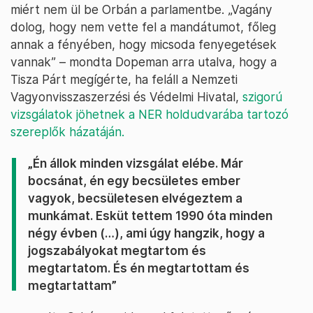
miért nem ül be Orbán a parlamentbe. „Vagány
dolog, hogy nem vette fel a mandátumot, főleg
annak a fényében, hogy micsoda fenyegetések
vannak” – mondta Dopeman arra utalva, hogy a
Tisza Párt megígérte, ha feláll a Nemzeti
Vagyonvisszaszerzési és Védelmi Hivatal,
szigorú
vizsgálatok jöhetnek a NER holdudvarába tartozó
szereplők házatáján.
„Én állok minden vizsgálat elébe. Már
bocsánat, én egy becsületes ember
vagyok, becsületesen elvégeztem a
munkámat. Esküt tettem 1990 óta minden
négy évben (…), ami úgy hangzik, hogy a
jogszabályokat megtartom és
megtartatom. És én megtartottam és
megtartattam”