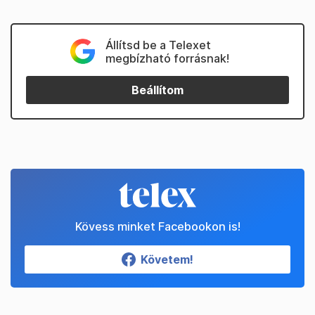
Állítsd be a Telexet
megbízható forrásnak!
Beállítom
Kövess minket Facebookon is!
Követem!