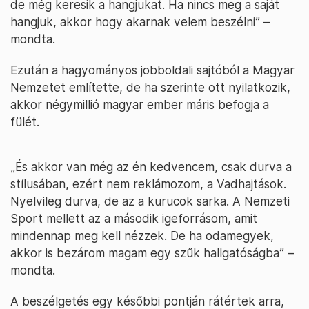
de még keresik a hangjukat. Ha nincs meg a saját
hangjuk, akkor hogy akarnak velem beszélni” –
mondta.
Ezután a hagyományos jobboldali sajtóból a Magyar
Nemzetet említette, de ha szerinte ott nyilatkozik,
akkor négymillió magyar ember máris befogja a
fülét.
„És akkor van még az én kedvencem, csak durva a
stílusában, ezért nem reklámozom, a Vadhajtások.
Nyelvileg durva, de az a kurucok sarka. A Nemzeti
Sport mellett az a második igeforrásom, amit
mindennap meg kell nézzek. De ha odamegyek,
akkor is bezárom magam egy szűk hallgatóságba” –
mondta.
A beszélgetés egy későbbi pontján rátértek arra,