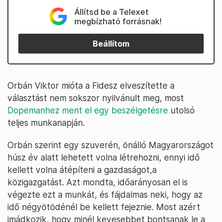
Állítsd be a Telexet
megbízható forrásnak!
Beállítom
Orbán Viktor mióta a Fidesz elveszítette a
választást nem sokszor nyilvánult meg, most
Dopemanhez ment el egy beszélgetésre
utolsó
teljes munkanapján.
Orbán szerint egy szuverén, önálló Magyarországot
húsz év alatt lehetett volna létrehozni, ennyi idő
kellett volna átépíteni a gazdaságot,a
közigazgatást. Azt mondta, időarányosan el is
végezte ezt a munkát, és fájdalmas neki, hogy az
idő négyötödénél be kellett fejeznie. Most azért
imádkozik, hogy minél kevesebbet bontsanak le a