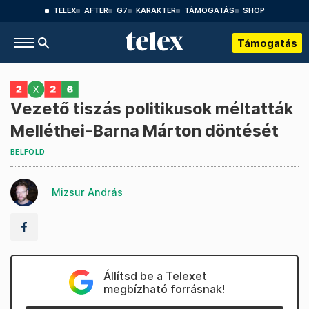
TELEX
AFTER
G7
KARAKTER
TÁMOGATÁS
SHOP
Támogatás
Vezető tiszás politikusok méltatták
Melléthei-Barna Márton döntését
BELFÖLD
Mizsur András
Állítsd be a Telexet
megbízható forrásnak!