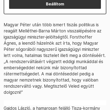
Beállítom
Magyar Péter után több ismert tiszás politikus is
reagált Melléthei-Barna Márton visszalépésére az
igazságügyi miniszter-jelöltségtől. Forsthoffer
Ágnes, a leendő házelnök azt írta, hogy Magyar
Péter sógorából nagyszerű igazságügyi miniszter
lett volna, hatalmas tisztelet illeti meg a döntéséért.
„A rendszerváltásért végzett eddigi munkáddal és
emberségeddel nekünk már bizonyítottad
rátermettségedet. A mai döntéseddel pedig a
magyar nemzetnek bizonyítottad, hogy valóban
rendszerváltó vagy. Megtisztelő Veled együtt
dolgozni!”
Gajdos László, a hamarosan felálló Tisza-kormány