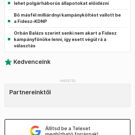
lehet polgárháborús állapotokat előidézni
Bő másfél milliárdnyi kampányköltést vallott be
a Fidesz–KDNP
Orbán Balázs szerint senki nem akart a Fidesz
kampányfőnöke lenni, így esett végül rá a
választás
Kedvenceink
Partnereinktől
Állítsd be a Telexet
megbízható forrásnak!