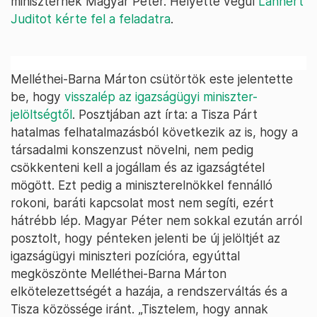
miniszternek Magyar Péter. Helyette végül
Lannert
Juditot kérte fel a feladatra
.
Melléthei-Barna Márton csütörtök este jelentette
be, hogy
visszalép az igazságügyi miniszter-
jelöltségtől
. Posztjában azt írta: a Tisza Párt
hatalmas felhatalmazásból következik az is, hogy a
társadalmi konszenzust növelni, nem pedig
csökkenteni kell a jogállam és az igazságtétel
mögött. Ezt pedig a miniszterelnökkel fennálló
rokoni, baráti kapcsolat most nem segíti, ezért
hátrébb lép. Magyar Péter nem sokkal ezután arról
posztolt, hogy pénteken jelenti be új jelöltjét az
igazságügyi miniszteri pozícióra, egyúttal
megköszönte Melléthei-Barna Márton
elkötelezettségét a hazája, a rendszerváltás és a
Tisza közössége iránt. „Tisztelem, hogy annak