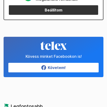
Beállítom
Kövess minket Facebookon is!
Követem!
Legfontosabb