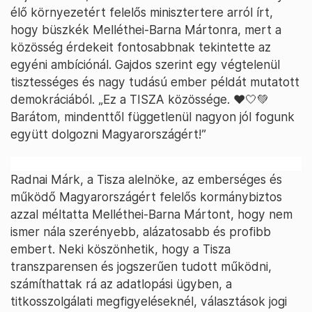
élő környezetért felelős minisztertere arról írt,
hogy büszkék Melléthei-Barna Mártonra, mert a
közösség érdekeit fontosabbnak tekintette az
egyéni ambíciónál. Gajdos szerint egy végtelenül
tisztességes és nagy tudású ember példát mutatott
demokráciából. „Ez a TISZA közössége. ❤️🤍💚
Barátom, mindenttől függetlenül nagyon jól fogunk
együtt dolgozni Magyarországért!”
Radnai Márk, a Tisza alelnöke, az emberséges és
működő Magyarországért felelős kormánybiztos
azzal méltatta Melléthei-Barna Mártont, hogy nem
ismer nála szerényebb, alázatosabb és profibb
embert. Neki köszönhetik, hogy a Tisza
transzparensen és jogszerűen tudott működni,
számíthattak rá az adatlopási ügyben, a
titkosszolgálati megfigyeléseknél, választások jogi