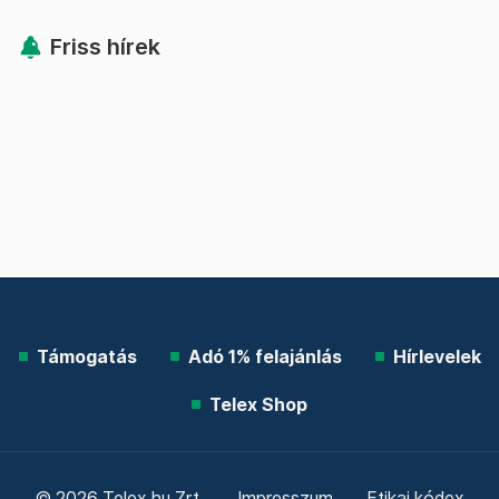
Friss hírek
Támogatás
Adó 1% felajánlás
Hírlevelek
Telex Shop
© 2026 Telex.hu Zrt.
Impresszum
Etikai kódex