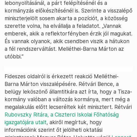
lebonyolításánál, a párt felépítésénél és a
kormányzás előkészítésénél is. Szerinte a visszalépő
miniszterjelölt sosem akarta a pozíciót, a közösség
szerette volna, ha elvállalja a feladatot. „Vannak
emberek, akik a reflektorfényben érzik jól magukat.
És vannak olyanok, akik csendben viszik a hátukon
a fél rendszerváltást. Melléthei-Barna Márton az
utóbbi.”
Fideszes oldalról is érkezett reakció Melléthei-
Barna Márton visszalépésére. Rétvári Bence, a
belügy leköszönő államtitkára azt írta, hogy a Tisza-
kormány valóban a változás kormánya, mert még a
megalakulás előtt lecseréltek két minisztert. Rétvári
Rubovszky Ritára, a Ciszterci Iskolai Főhatóság
igazgatójára utalt
, akiről megírtuk, hogy
információink szerint őt jelölheti oktatási