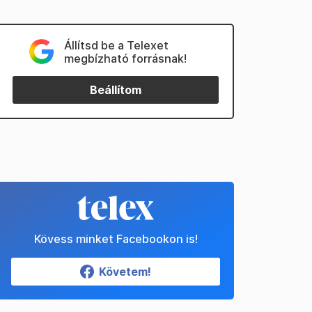
Állítsd be a Telexet
megbízható forrásnak!
Beállítom
Kövess minket Facebookon is!
Követem!