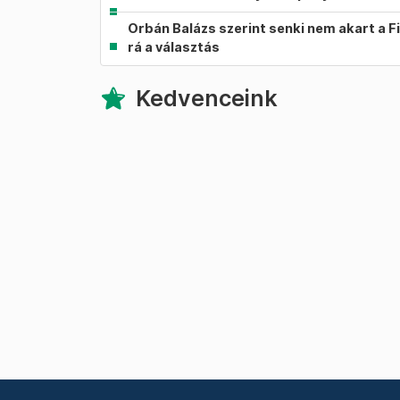
Orbán Balázs szerint senki nem akart a F
rá a választás
Kedvenceink