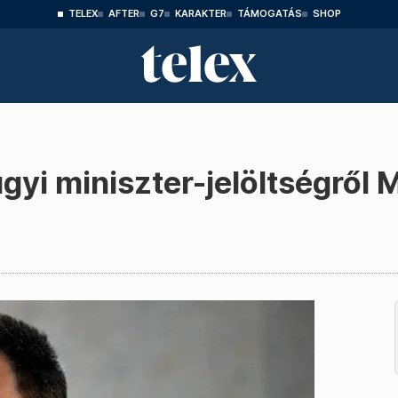
TELEX
AFTER
G7
KARAKTER
TÁMOGATÁS
SHOP
yi miniszter-jelöltségről 