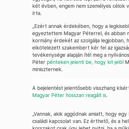
két évben, engem nem személyes célok ve
írta.
„Ezért annak érdekében, hogy a legkisebb
egyeztettem Magyar Péterrel, és abban m
kormány érdekét az szolgálja legjobban, h
elkötelezett szakembert kér fel az igazságü
tevékenysége alapján ítél meg a nyilvános
Péter
pénteken jelenti be, hogy kit jelöl
Me
miniszternek.
A bejelentést jelentősebb visszhang kísért
Magyar Péter hosszan reagált is
.
„Vannak, akik aggódnak amiatt, hogy egy 
családi kapcsolat van. Ez érthető, és a h
korszakot csak úgy lehet nyitni, ha a mű