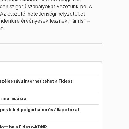
ben szigorú szabályokat vezetünk be. A
. Az összeférhetetlenségi helyzeteket
ndenkire érvényesek lesznek, rám is” –
n.
szélessávú internet tehet a Fidesz
on maradásra
pes lehet polgárháborús állapotokat
llott be a Fidesz–KDNP