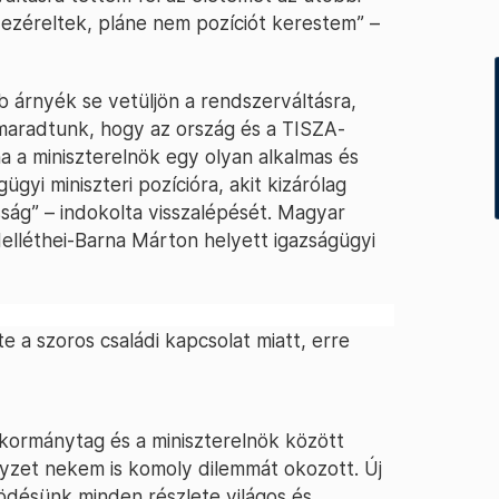
zéreltek, pláne nem pozíciót kerestem” –
 árnyék se vetüljön a rendszerváltásra,
aradtunk, hogy az ország és a TISZA-
a a miniszterelnök egy olyan alkalmas és
gyi miniszteri pozícióra, akit kizárólag
ság” – indokolta visszalépését. Magyar
lléthei-Barna Márton helyett igazságügyi
e a szoros családi kapcsolat miatt, erre
kormánytag és a miniszterelnök között
elyzet nekem is komoly dilemmát okozott. Új
ködésünk minden részlete világos és