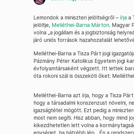
Lemondok a miniszteri jelöltségről –
írja
a T
jelöltje,
Melléthei-Barna Márton
. Magyar 
volna „a jogállam és a jogbiztonság helyr
járó uniós források hazahozatalát lehetővé
Melléthei-Barna a Tisza Párt jogi igazgat
Pázmány Péter Katolikus Egyetem jogi ka
évfolyamtársaként végzett. Itt lettek ba
óta rokoni szál is összeköti őket: Melléth
Melléthei-Barna azt írja, hogy a Tisza Pár
hogy a társadalmi konszenzust növelni, ne
igazságtétel mögött. Ezt pedig a miniszter
most nem segíti. Hisz abban, hogy mind jog
kikezdhetetlen lett volna a kormánytagság
egységet, ha hátrébb lép. „Én a rendszerv