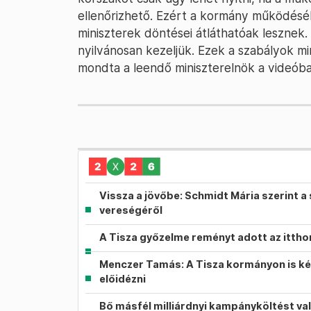
ellenőrizhető. Ezért a kormány működésé
miniszterek döntései átláthatóak lesznek
nyilvánosan kezeljük. Ezek a szabályok mi
mondta a leendő miniszterelnök a videóba
Vissza a jövőbe: Schmidt Mária szerint a 
vereségéről
A Tisza győzelme reményt adott az itth
Menczer Tamás: A Tisza kormányon is ké
előidézni
Bő másfél milliárdnyi kampányköltést va