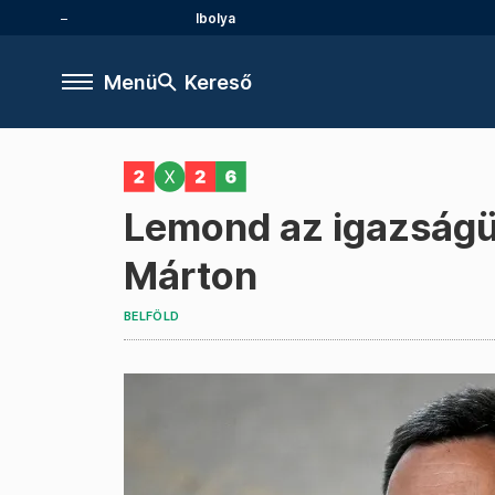
Ibolya
Menü
Kereső
Lemond az igazságüg
Márton
BELFÖLD