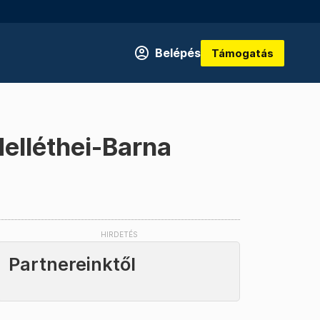
Belépés
Támogatás
Melléthei-Barna
Partnereinktől