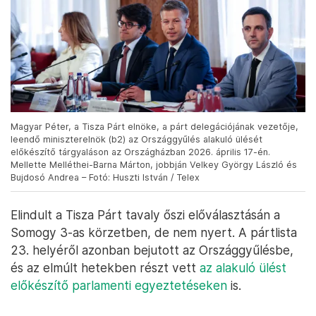
Magyar Péter, a Tisza Párt elnöke, a párt delegációjának vezetője,
leendő miniszterelnök (b2) az Országgyűlés alakuló ülését
előkészítő tárgyaláson az Országházban 2026. április 17-én.
Mellette Melléthei-Barna Márton, jobbján Velkey György László és
Bujdosó Andrea – Fotó: Huszti István / Telex
Elindult a Tisza Párt tavaly őszi előválasztásán a
Somogy 3-as körzetben, de nem nyert. A pártlista
23. helyéről azonban bejutott az Országgyűlésbe,
és az elmúlt hetekben részt vett
az alakuló ülést
előkészítő parlamenti egyeztetéseken
is.