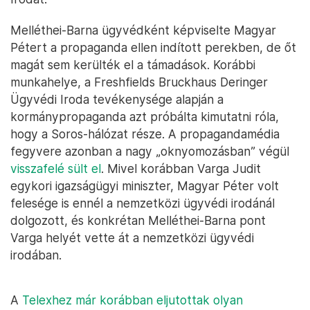
Melléthei-Barna ügyvédként képviselte Magyar
Pétert a propaganda ellen indított perekben, de őt
magát sem kerülték el a támadások. Korábbi
munkahelye, a Freshfields Bruckhaus Deringer
Ügyvédi Iroda tevékenysége alapján a
kormánypropaganda azt próbálta kimutatni róla,
hogy a Soros-hálózat része. A propagandamédia
fegyvere azonban a nagy „oknyomozásban” végül
visszafelé sült el
. Mivel korábban Varga Judit
egykori igazságügyi miniszter, Magyar Péter volt
felesége is ennél a nemzetközi ügyvédi irodánál
dolgozott, és konkrétan Melléthei-Barna pont
Varga helyét vette át a nemzetközi ügyvédi
irodában.
A
Telexhez már korábban eljutottak olyan