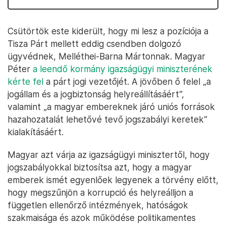
Csütörtök este kiderült, hogy mi lesz a pozíciója a
Tisza Párt mellett eddig csendben dolgozó
ügyvédnek, Melléthei-Barna Mártonnak. Magyar
Péter
a leendő kormány igazságügyi miniszterének
kérte fel
a párt jogi vezetőjét. A jövőben ő felel „a
jogállam és a jogbiztonság helyreállításáért”,
valamint „a magyar embereknek járó uniós források
hazahozatalát lehetővé tevő jogszabályi keretek”
kialakításáért.
Magyar azt várja az igazságügyi minisztertől, hogy
jogszabályokkal biztosítsa azt, hogy a magyar
emberek ismét egyenlőek legyenek a törvény előtt,
hogy megszűnjön a korrupció és helyreálljon a
független ellenőrző intézmények, hatóságok
szakmaisága és azok működése politikamentes