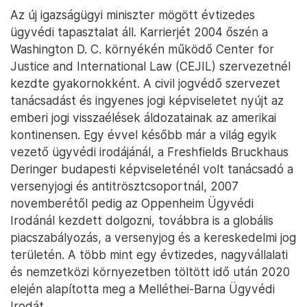
Az új igazságügyi miniszter mögött évtizedes
ügyvédi tapasztalat áll. Karrierjét 2004 őszén a
Washington D. C. környékén működő Center for
Justice and International Law (CEJIL) szervezetnél
kezdte gyakornokként. A civil jogvédő szervezet
tanácsadást és ingyenes jogi képviseletet nyújt az
emberi jogi visszaélések áldozatainak az amerikai
kontinensen. Egy évvel később már a világ egyik
vezető ügyvédi irodájánál, a Freshfields Bruckhaus
Deringer budapesti képviseleténél volt tanácsadó a
versenyjogi és antitrösztcsoportnál, 2007
novemberétől pedig az Oppenheim Ügyvédi
Irodánál kezdett dolgozni, továbbra is a globális
piacszabályozás, a versenyjog és a kereskedelmi jog
területén. A több mint egy évtizedes, nagyvállalati
és nemzetközi környezetben töltött idő után 2020
elején alapította meg a Melléthei-Barna Ügyvédi
Irodát.