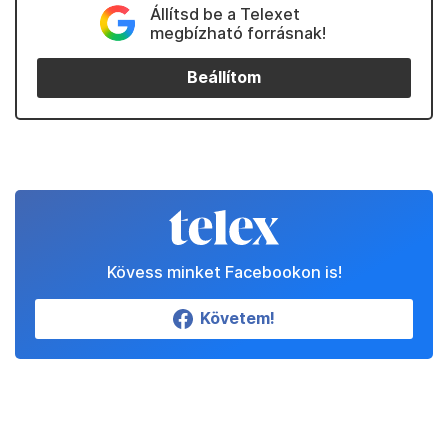
Állítsd be a Telexet
megbízható forrásnak!
Beállítom
Kövess minket Facebookon is!
Követem!