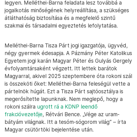
legyen. Melléthei-Barna feladata lesz továbbá a
jogalkotás minőségének helyreállítása, a szükséges
átláthatóság biztosítása és a megfelelő szintű
szakmai és társadalmi egyeztetés lefolytatása.
Melléthei-Barna Tisza Párt jogi igazgatója, ügyvéd,
négy gyermek édesapja. A Pázmány Péter Katolikus
Egyetem jogi karán Magyar Péter és Gulyás Gergely
évfolyamtársaként végzett. Itt lettek barátok
Magyarral, akivel 2025 szeptembere óta rokoni szál
is összeköti őket: Melléthei-Barna feleségül vette a
pártelnök húgát. Ezt a Tisza Párt sajtóosztálya is
megerősítette lapunknak. Nem meglepő, hogy a
rokoni szálra
ugrott rá a KDNP leendő
frakcióvezetője
, Rétvári Bence. „Vége az uram-
bátyám világnak. Itt a tesóm-sógorom világ” – írta
Magyar csütörtöki bejelentése után.