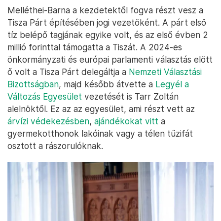
Melléthei-Barna a kezdetektől fogva részt vesz a
Tisza Párt építésében jogi vezetőként. A párt első
tíz belépő tagjának egyike volt, és az első évben 2
millió forinttal támogatta a Tiszát. A 2024-es
önkormányzati és európai parlamenti választás előtt
ő volt a Tisza Párt delegáltja a
Nemzeti Választási
Bizottságban
, majd később átvette a
Legyél a
Változás Egyesület
vezetését is Tarr Zoltán
alelnöktől. Ez az az egyesület, ami részt vett az
árvízi védekezésben
,
ajándékokat vitt
a
gyermekotthonok lakóinak vagy a télen tűzifát
osztott a rászorulóknak.