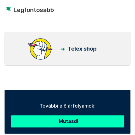
Legfontosabb
Telex shop
További élő árfolyamok!
Mutasd!