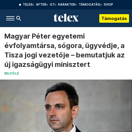
TELEX
AFTER
G7
KARAKTER
TÁMOGATÁS
SHOP
Támogatás
Magyar Péter egyetemi
évfolyamtársa, sógora, ügyvédje, a
Tisza jogi vezetője – bemutatjuk az
új igazságügyi minisztert
BELFÖLD