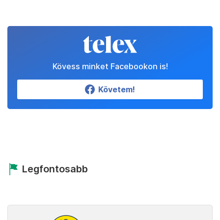
Kövess minket Facebookon is!
Követem!
Legfontosabb