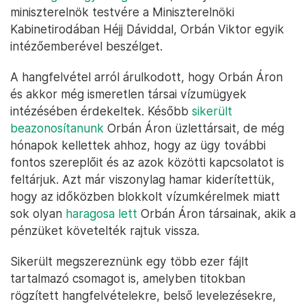
miniszterelnök testvére a Miniszterelnöki
Kabinetirodában Héjj Dáviddal, Orbán Viktor egyik
intézőemberével beszélget.
A hangfelvétel arról árulkodott, hogy Orbán Áron
és akkor még ismeretlen társai vízumügyek
intézésében érdekeltek. Később
sikerült
beazonosítanunk
Orbán Áron üzlettársait, de még
hónapok kellettek ahhoz, hogy az ügy további
fontos szereplőit és az azok közötti kapcsolatot is
feltárjuk. Azt már viszonylag hamar kiderítettük,
hogy az időközben blokkolt vízumkérelmek miatt
sok olyan
haragosa lett
Orbán Áron társainak, akik a
pénzüket követelték rajtuk vissza.
Sikerült megszereznünk egy több ezer fájlt
tartalmazó csomagot is, amelyben titokban
rögzített hangfelvételekre, belső levelezésekre,