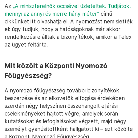
Az
„A miniszterelnök öccsével üzleteltek. Tudjátok,
mennyi az annyi és merre hány méter”
című
cikkünket itt olvashatja el. A nyomozást nem siették
el: úgy tudjuk, hogy a hatóságoknak már akkor
rendelkezésre álltak a bizonyítékok, amikor a Telex
az ügyet feltárta.
Mit közölt a Központi Nyomozó
Főügyészség?
A nyomozó főügyészség további bizonyítékok
beszerzése és az elkövetők elfogása érdekében
szerdán négy helyszínen összehangolt eljárási
cselekményeket hajtott végre, amelyek során
kutatásokat és lefoglalásokat végzett, majd négy
személyt gyanúsítottként hallgatott ki – ezt közölte
a Központi Nyomozó Főügyészség.