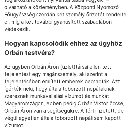
olvasható a közleményben. A Központi Nyomozó
Főügyészség szerdán két személy őrizetét rendelte
el, míg a két további gyanúsított szabadlábon
védekezik.
Hogyan kapcsolódik ehhez az ügyhöz
Orbán testvére?
Az ügyben Orbán Áron (üzlet)társai ellen tett
feljelentést egy magánszemély, aki szerint a
feljelentésében említett emberek becsapták. Azt
ígérték neki, hogy általa toborzott nepáliaknak
szereznek munkavállalási vízumot és munkát
Magyarországon, ebben pedig Orbán Viktor öccse,
Orbán Áron van a segítségükre. A férfi fizetett, de
végül egyetlen általa toborzott nepáli sem kapott
vízumot.