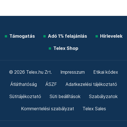
Támogatás
Adó 1% felajánlás
Hírlevelek
Telex Shop
© 2026 Telex.hu Zrt.
Impresszum
Etikai kódex
Átláthatóság
ÁSZF
Adatkezelési tájékoztató
Sütitájékoztató
Süti beállítások
Szabályzatok
Kommentelési szabályzat
Telex Sales