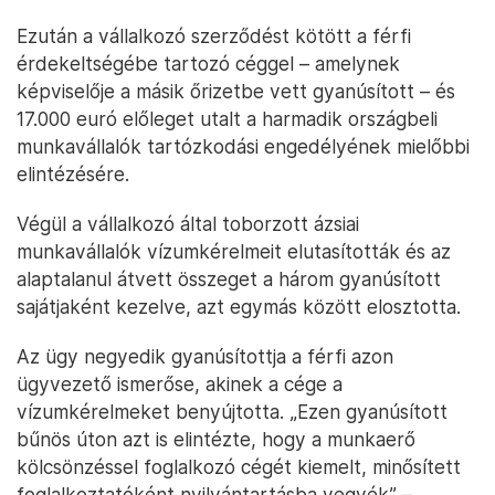
Ezután a vállalkozó szerződést kötött a férfi
érdekeltségébe tartozó céggel – amelynek
képviselője a másik őrizetbe vett gyanúsított – és
17.000 euró előleget utalt a harmadik országbeli
munkavállalók tartózkodási engedélyének mielőbbi
elintézésére.
Végül a vállalkozó által toborzott ázsiai
munkavállalók vízumkérelmeit elutasították és az
alaptalanul átvett összeget a három gyanúsított
sajátjaként kezelve, azt egymás között elosztotta.
Az ügy negyedik gyanúsítottja a férfi azon
ügyvezető ismerőse, akinek a cége a
vízumkérelmeket benyújtotta. „Ezen gyanúsított
bűnös úton azt is elintézte, hogy a munkaerő
kölcsönzéssel foglalkozó cégét kiemelt, minősített
foglalkoztatóként nyilvántartásba vegyék” –