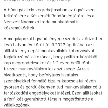
A bűnügyi akció végrehajtásában az ügyészség
felkérésére a Készenléti Rendőrség járőrei és a
Nemzeti Nyomozó Iroda munkatársai is
közreműködtek.
A megalapozott gyanú lényege szerint az őrizetben
lévő hatvan év körüli férfi 2023 áprilisában azt
állította egy nepáli munkavállalók toborzásával
foglalkozó vállalkozónak, hogy politikai körökből
kap megrendeléseket és 1-2 éven belül több
tízezer munkavállalóra lesz szüksége. Arra is
hivatkozott, hogy befolyásos hivatalos
személyekkel fennálló bizalmi kapcsolatai révén
gyorsan és gördülékenyen tud munkavállalási célú
tartózkodási engedélyeket intézni. Ezen állításokat
a férfi két gyanúsított társa is megerősítette a
vállalkozónak.