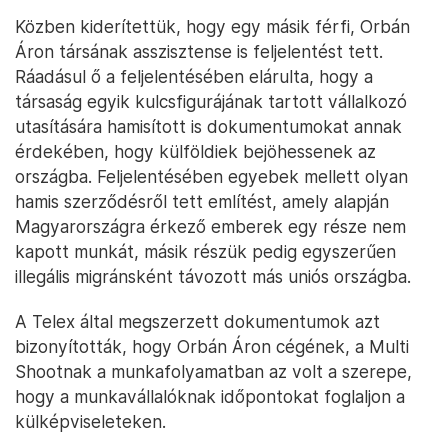
Közben kiderítettük, hogy egy másik férfi, Orbán
Áron társának asszisztense is feljelentést tett.
Ráadásul ő a feljelentésében elárulta, hogy a
társaság egyik kulcsfigurájának tartott vállalkozó
utasítására hamisított is dokumentumokat annak
érdekében, hogy külföldiek bejöhessenek az
országba. Feljelentésében egyebek mellett olyan
hamis szerződésről tett említést, amely alapján
Magyarországra érkező emberek egy része nem
kapott munkát, másik részük pedig egyszerűen
illegális migránsként távozott más uniós országba.
A Telex által megszerzett dokumentumok azt
bizonyították, hogy Orbán Áron cégének, a Multi
Shootnak a munkafolyamatban az volt a szerepe,
hogy a munkavállalóknak időpontokat foglaljon a
külképviseleteken.