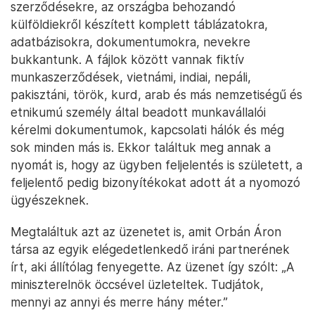
szerződésekre, az országba behozandó
külföldiekről készített komplett táblázatokra,
adatbázisokra, dokumentumokra, nevekre
bukkantunk. A fájlok között vannak fiktív
munkaszerződések, vietnámi, indiai, nepáli,
pakisztáni, török, kurd, arab és más nemzetiségű és
etnikumú személy által beadott munkavállalói
kérelmi dokumentumok, kapcsolati hálók és még
sok minden más is. Ekkor találtuk meg annak a
nyomát is, hogy az ügyben feljelentés is született, a
feljelentő pedig bizonyítékokat adott át a nyomozó
ügyészeknek.
Megtaláltuk azt az üzenetet is, amit Orbán Áron
társa az egyik elégedetlenkedő iráni partnerének
írt, aki állítólag fenyegette. Az üzenet így szólt: „A
miniszterelnök öccsével üzleteltek. Tudjátok,
mennyi az annyi és merre hány méter.”