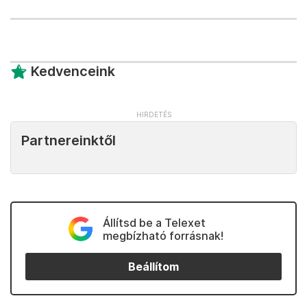
Kedvenceink
Partnereinktől
Állítsd be a Telexet
megbízható forrásnak!
Beállítom