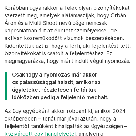
Korábban ugyanakkor a Telex olyan bizonyítékokat
szerzett meg, amelyek alátámasztják, hogy Orbán
Áron és a Multi Shoot nevű cége nemcsak
kapcsolatban állt az érintett személyekkel, de
aktívan közreműködött vízumok beszerzésében.
Kiderítettük azt is, hogy a férfi, aki feljelentést tett,
bizonyítékokat is csatolt a feljelentéshez. Ez
megmagyarázza, hogy miért indult végül nyomozás.
Csakhogy a nyomozás már akkor
csigalassúsággal haladt, amikor az
ügyleteket részletesen feltártuk.
Időközben pedig a feljelentő meghalt.
Az ügy egyébként akkor robbant ki, amikor 2024
októberében – tehát már jóval azután, hogy a
feljelentőt tanúként kihallgatták az ügyészségen –
kiszivárgott egy hangfelvétel
, amelyen a