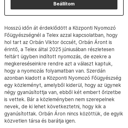
Beállítom
Hosszú időn át érdeklődött a Központi Nyomozó
Főügyészségnél a Telex azzal kapcsolatban, hogy
hol tart az Orbán Viktor öccsét, Orbán Áront is
érintő, a Telex által 2025 júniusában részletesen
feltárt ügyben indított nyomozás, de ezekre a
megkereséseinkre rendre azt a választ kaptuk,
hogy a nyomozás folyamatban van. Szerdán
azonban kiadott a Központi Nyomozó Főügyészség
egy közleményt, amelyből kiderül, hogy az ügynek
négy gyanúsítottja van, ebből két embert őrizetbe
is vettek. Bár a közleményben nem szerepelnek
nevek, de ki lehet következtetni, hogy kik a
gyanúsítottak. Orbán Áron nincs közöttük, de egyik
közvetlen társa és barátja igen.