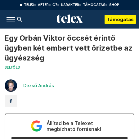
TELEX
AFTER
G7
KARAKTER
TÁMOGATÁS
SHOP
Támogatás
Egy Orbán Viktor öccsét érintő
ügyben két embert vett őrizetbe az
ügyészség
BELFÖLD
Dezső András
Állítsd be a Telexet
megbízható forrásnak!