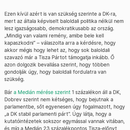
Ezen kívül azért is van szükség szerinte a DK-ra,
mert az általa képviselt baloldali politika nélkül nem
lesz igazságosabb, demokratikusabb az ország.
„Mindig van valami remény, amibe bele kell
kapaszkodni” – válaszolta arra a kérdésre, hogy
akkor mégis hogy lehet az, hogy sok baloldali
szavazó már a Tisza Pártot támogatja inkább. Ő
azon dolgozik bevallása szerint, hogy többen
gondolják úgy, hogy baloldali fordulatra van
szükség.
Bár
a Medián mérése szerint
1 százalékon áll a DK,
Dobrev szerint nem kétséges, hogy bejutnak a
parlamentbe, sőt egyenesen úgy fogalmazott, hogy
„a DK stabil parlamenti párt”. Úgy látja, hogy a
kutatóintézetek sokszor egymással vannak vitában,
és míg a Medián 23 százalékpontos Tisza-előnyt