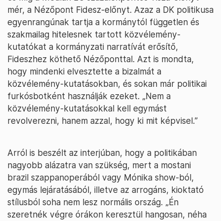
mér, a Nézőpont Fidesz-előnyt. Azaz a DK politikusa
egyenrangúnak tartja a kormánytól független és
szakmailag hitelesnek tartott közvélemény-
kutatókat a kormányzati narratívát erősítő,
Fideszhez köthető Nézőponttal. Azt is mondta,
hogy mindenki elvesztette a bizalmát a
közvélemény-kutatásokban, és sokan már politikai
furkósbotként használják ezeket. „Nem a
közvélemény-kutatásokkal kell egymást
revolverezni, hanem azzal, hogy ki mit képvisel.”
Arról is beszélt az interjúban, hogy a politikában
nagyobb alázatra van szükség, mert a mostani
brazil szappanoperából vagy Mónika show-ból,
egymás lejáratásából, illetve az arrogáns, kioktató
stílusból soha nem lesz normális ország. „Én
szeretnék végre órákon keresztül hangosan, néha