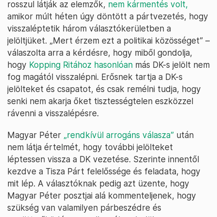
rosszul látják az elemzők,
nem kármentés volt,
amikor múlt héten úgy döntött a pártvezetés, hogy
visszaléptetik három választókerületben a
jelöltjüket. „Mert érzem ezt a politikai közösséget” –
válaszolta arra a kérdésre, hogy miből gondolja,
hogy
Kopping Ritához hasonlóan
más DK-s jelölt nem
fog magától visszalépni. Erősnek tartja a DK-s
jelölteket és csapatot, és csak remélni tudja, hogy
senki nem akarja őket tisztességtelen eszközzel
rávenni a visszalépésre.
Magyar Péter
„rendkívül arrogáns válasza”
után
nem látja értelmét, hogy további jelölteket
léptessen vissza a DK vezetése. Szerinte innentől
kezdve a Tisza Párt felelőssége és feladata, hogy
mit lép. A választóknak pedig azt üzente, hogy
Magyar Péter posztjai alá kommenteljenek, hogy
szükség van valamilyen párbeszédre és