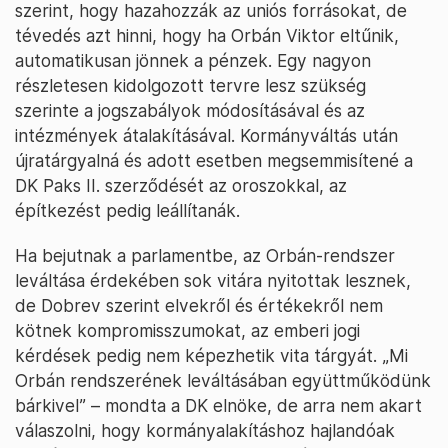
szerint, hogy hazahozzák az uniós forrásokat, de
tévedés azt hinni, hogy ha Orbán Viktor eltűnik,
automatikusan jönnek a pénzek. Egy nagyon
részletesen kidolgozott tervre lesz szükség
szerinte a jogszabályok módosításával és az
intézmények átalakításával. Kormányváltás után
újratárgyalná és adott esetben megsemmisítené a
DK Paks II. szerződését az oroszokkal, az
építkezést pedig leállítanák.
Ha bejutnak a parlamentbe, az Orbán-rendszer
leváltása érdekében sok vitára nyitottak lesznek,
de Dobrev szerint elvekről és értékekről nem
kötnek kompromisszumokat, az emberi jogi
kérdések pedig nem képezhetik vita tárgyát. „Mi
Orbán rendszerének leváltásában együttműködünk
bárkivel” – mondta a DK elnöke, de arra nem akart
válaszolni, hogy kormányalakításhoz hajlandóak