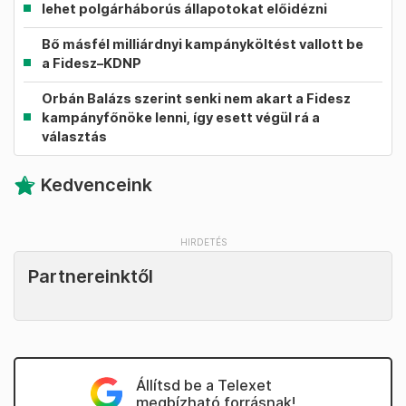
lehet polgárháborús állapotokat előidézni
Bő másfél milliárdnyi kampányköltést vallott be
a Fidesz–KDNP
Orbán Balázs szerint senki nem akart a Fidesz
kampányfőnöke lenni, így esett végül rá a
választás
Kedvenceink
Partnereinktől
Állítsd be a Telexet
megbízható forrásnak!