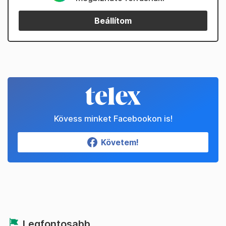
Beállítom
Kövess minket Facebookon is!
Követem!
Legfontosabb