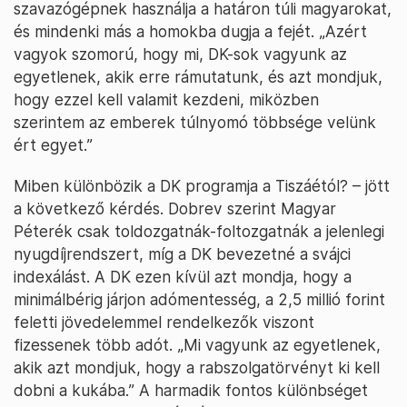
szavazógépnek használja a határon túli magyarokat,
és mindenki más a homokba dugja a fejét. „Azért
vagyok szomorú, hogy mi, DK-sok vagyunk az
egyetlenek, akik erre rámutatunk, és azt mondjuk,
hogy ezzel kell valamit kezdeni, miközben
szerintem az emberek túlnyomó többsége velünk
ért egyet.”
Miben különbözik a DK programja a Tiszáétól? – jött
a következő kérdés. Dobrev szerint Magyar
Péterék csak toldozgatnák-foltozgatnák a jelenlegi
nyugdíjrendszert, míg a DK bevezetné a svájci
indexálást. A DK ezen kívül azt mondja, hogy a
minimálbérig járjon adómentesség, a 2,5 millió forint
feletti jövedelemmel rendelkezők viszont
fizessenek több adót. „Mi vagyunk az egyetlenek,
akik azt mondjuk, hogy a rabszolgatörvényt ki kell
dobni a kukába.” A harmadik fontos különbséget