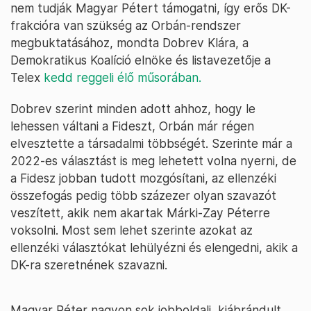
nem tudják Magyar Pétert támogatni, így erős DK-
frakcióra van szükség az Orbán-rendszer
megbuktatásához, mondta Dobrev Klára, a
Demokratikus Koalíció elnöke és listavezetője a
Telex
kedd reggeli élő műsorában.
Dobrev szerint minden adott ahhoz, hogy le
lehessen váltani a Fideszt, Orbán már régen
elvesztette a társadalmi többségét. Szerinte már a
2022-es választást is meg lehetett volna nyerni, de
a Fidesz jobban tudott mozgósítani, az ellenzéki
összefogás pedig több százezer olyan szavazót
veszített, akik nem akartak Márki-Zay Péterre
voksolni. Most sem lehet szerinte azokat az
ellenzéki választókat lehülyézni és elengedni, akik a
DK-ra szeretnének szavazni.
Magyar Péter nagyon sok jobboldali, kiábrándult