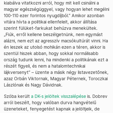
kiabálva vitatkozni arról, hogy mit kell csinálni a
magyar egészségüggyel, vagy hogyan lehet megélni
100-110 ezer forintos nyugdíjból.” Amikor azonban
vitára hívta a politikai ellenfeleit, akkor állítása
szerint fülüket-farkukat behúzva menekültek.
„Fiúk, erről kellene beszélgetnünk, nem egymást
alázni, nem ezt az agresszív macsókultúrát vinni. Ha
én leszek az utolsó mohikán ezen a téren, akkor is
szentül hiszek abban, hogy sokkal normálisabb
ország tudunk lenni, ha mindenki a politikának ezt a
részét figyeli, és nem a hatalomtechnikai
lájkversenyt” – üzente a másik négy listavezetőnek,
azaz Orbán Viktornak, Magyar Péternek, Toroczkai
Lászlónak és Nagy Dávidnak.
Szóba került
a DK-s jelöltek visszalépése
is. Dobrev
arról beszélt, hogy valóban durva hangvételű
üzeneteket, fenyegetést kapnak a jelöltjeik, de