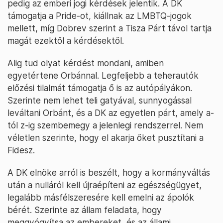
pedig az emberi jogi kérdések jelentik. A DK
támogatja a Pride-ot, kiállnak az LMBTQ-jogok
mellett, míg Dobrev szerint a Tisza Párt távol tartja
magát ezektől a kérdésektől.
Alig tud olyat kérdést mondani, amiben
egyetértene Orbánnal. Legfeljebb a teherautók
előzési tilalmát támogatja ő is az autópályákon.
Szerinte nem lehet teli gatyával, sunnyogással
leváltani Orbánt, és a DK az egyetlen párt, amely a-
tól z-ig szembemegy a jelenlegi rendszerrel. Nem
véletlen szerinte, hogy el akarja őket pusztítani a
Fidesz.
A DK elnöke arról is beszélt, hogy a kormányváltás
után a nulláról kell újraépíteni az egészségügyet,
legalább másfélszeresére kell emelni az ápolók
bérét. Szerinte az állam feladata, hogy
meggyógyítsa az embereket, és az állami