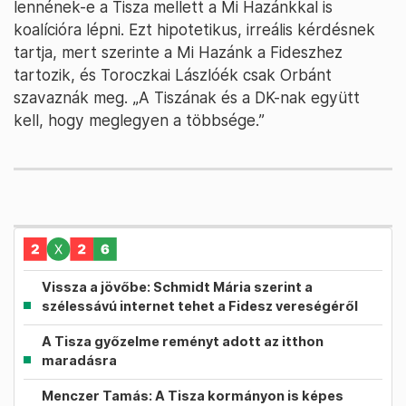
lennének-e a Tisza mellett a Mi Hazánkkal is
koalícióra lépni. Ezt hipotetikus, irreális kérdésnek
tartja, mert szerinte a Mi Hazánk a Fideszhez
tartozik, és Toroczkai Lászlóék csak Orbánt
szavaznák meg. „A Tiszának és a DK-nak együtt
kell, hogy meglegyen a többsége.”
Vissza a jövőbe: Schmidt Mária szerint a
szélessávú internet tehet a Fidesz vereségéről
A Tisza győzelme reményt adott az itthon
maradásra
Menczer Tamás: A Tisza kormányon is képes