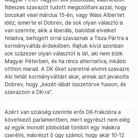
fideszes szavazót tudott megszólítani azzal, hogy
bocskait visel március 15-én, vagy Wass Albertet
idéz, ismerte el Dobrev, de sok olyan választó is
van szerinte, akik a liberális, baloldali elveiket
feladva, befogott orral szavaznak a Tisza Pártra a
kormányváltás érdekében. Rajtuk kívül azonban
sok százezer olyan választót is lát, aki nem bízik
Magyar Péterben, és ha nincs alternatíva, inkább
otthon marad. A DK őket szeretné elvinni szavazni.
Aki tehát kormányváltást akar, annak azt javasolta
Dobrev, hogy „kezét-lábát összetörve fusson, és
szavazzon a DK-ra”.
Azért van szükség szerinte erős DK-frakcióra a
következő parlamentben, mert egyrészt nem elég
az egyik monolit jobboldali tömböt egy másikra
cserélni, másrészt ő úgy számol, hogy akár 10-12