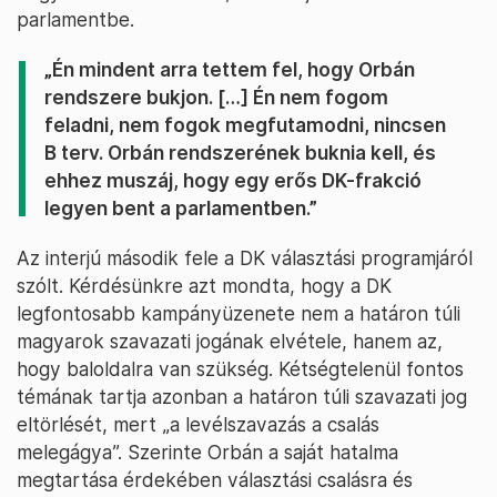
parlamentbe.
„Én mindent arra tettem fel, hogy Orbán
rendszere bukjon. […] Én nem fogom
feladni, nem fogok megfutamodni, nincsen
B terv. Orbán rendszerének buknia kell, és
ehhez muszáj, hogy egy erős DK-frakció
legyen bent a parlamentben.”
Az interjú második fele a DK választási programjáról
szólt. Kérdésünkre azt mondta, hogy a DK
legfontosabb kampányüzenete nem a határon túli
magyarok szavazati jogának elvétele, hanem az,
hogy baloldalra van szükség. Kétségtelenül fontos
témának tartja azonban a határon túli szavazati jog
eltörlését, mert „a levélszavazás a csalás
melegágya”. Szerinte Orbán a saját hatalma
megtartása érdekében választási csalásra és