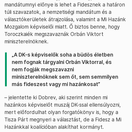
mandátumnyi előnye is lehet a Fidesznek a határon
túli szavazatok, a nemzetiségi mandátum és a
választókerületek átrajzolása, valamint a Mi Hazánk
Mozgalom képviselői miatt. Ő biztos benne, hogy
Toroczkaiék megszavaznák Orbán Viktort
miniszterelnöknek.
„A DK-s képviselők soha a büdös életben
nem fognak tárgyalni Orbán Viktorral, és
nem fogják megszavazni
miniszterelnöknek sem őt, sem semmilyen
más fideszest vagy mi hazánkosat”
– jelentette ki Dobrev, aki szerint minden mi
hazánkos képviselőt muszáj DK-ssal ellensúlyozni,
mert előfordulhat olyan forgatókönyv is, hogy a
Tisza Párt megnyeri a választást, de a Fidesz a Mi
Hazánkkal koalícióban alakíthat kormányt.