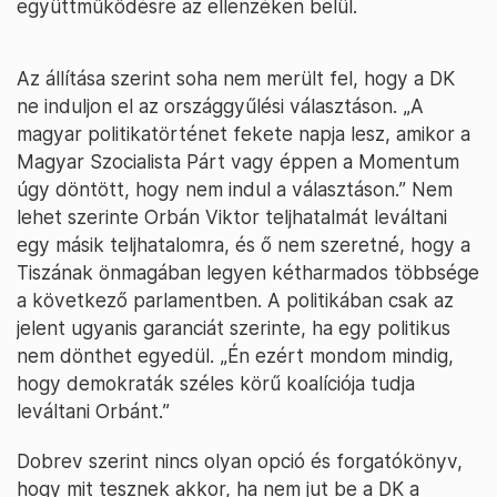
együttműködésre az ellenzéken belül.
Az állítása szerint soha nem merült fel, hogy a DK
ne induljon el az országgyűlési választáson. „A
magyar politikatörténet fekete napja lesz, amikor a
Magyar Szocialista Párt vagy éppen a Momentum
úgy döntött, hogy nem indul a választáson.” Nem
lehet szerinte Orbán Viktor teljhatalmát leváltani
egy másik teljhatalomra, és ő nem szeretné, hogy a
Tiszának önmagában legyen kétharmados többsége
a következő parlamentben. A politikában csak az
jelent ugyanis garanciát szerinte, ha egy politikus
nem dönthet egyedül. „Én ezért mondom mindig,
hogy demokraták széles körű koalíciója tudja
leváltani Orbánt.”
Dobrev szerint nincs olyan opció és forgatókönyv,
hogy mit tesznek akkor, ha nem jut be a DK a