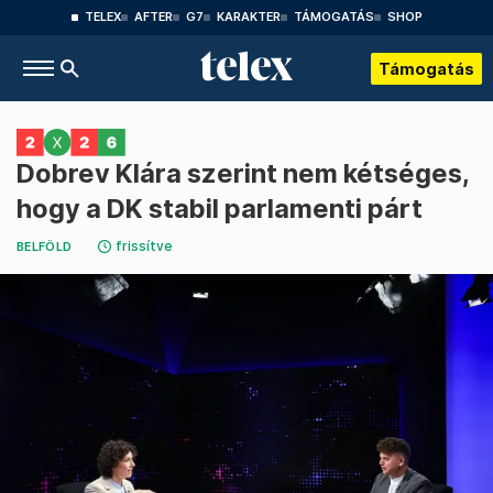
TELEX
AFTER
G7
KARAKTER
TÁMOGATÁS
SHOP
Támogatás
Dobrev Klára szerint nem kétséges,
hogy a DK stabil parlamenti párt
frissítve
BELFÖLD