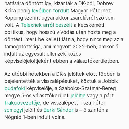
hatására döntött így, kizárták a DK-ból, Dobrev
Klára pedig
levélben fordult
Magyar Péterhez.
Kopping szerint ugyanakkor zsarolásról szó sem
volt. A
Telexnek arról beszélt
a kecskeméti
politikus, hogy hosszú vívódás után hozta meg a
döntést, mert be kellett látnia, hogy nincs meg az a
támogatottsága, ami megvolt 2022-ben, amikor ő
indult az egyesült ellenzék közös
képviselőjelöltjeként ebben a választókerületben.
Az utóbbi hetekben a DK-s jelöltek előtt többen is
bejelentették a visszalépésüket, köztük a Jobbik
budafoki
képviselője, a Szabolcs-Szatmár-Bereg
megye 5-ös választókerületi
jelöltje
vagy a párt
frakcióvezetője
, de visszalépett Tisza Péter
somogyi
jelölt és
Berki Sándor
is – ő szintén a
Nógrád 1-ben indult volna.