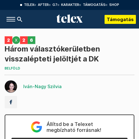
TELEX
AFTER
G7
KARAKTER
TÁMOGATÁS
SHOP
Támogatás
Három választókerületben
visszalépteti jelöltjét a DK
BELFÖLD
Iván-Nagy Szilvia
Állítsd be a Telexet
megbízható forrásnak!