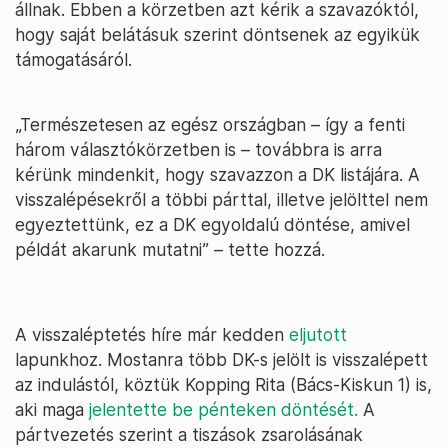
állnak. Ebben a körzetben azt kérik a szavazóktól,
hogy saját belátásuk szerint döntsenek az egyikük
támogatásáról.
„Természetesen az egész országban – így a fenti
három választókörzetben is – továbbra is arra
kérünk mindenkit, hogy szavazzon a DK listájára. A
visszalépésekről a többi párttal, illetve jelölttel nem
egyeztettünk, ez a DK egyoldalú döntése, amivel
példát akarunk mutatni” – tette hozzá.
A visszaléptetés híre már kedden
eljutott
lapunkhoz. Mostanra több DK-s jelölt is visszalépett
az indulástól, köztük Kopping Rita (Bács-Kiskun 1) is,
aki maga
jelentette be pénteken döntését.
A
pártvezetés szerint a tiszások zsarolásának