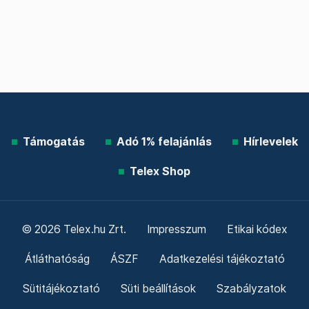
Támogatás
Adó 1% felajánlás
Hírlevelek
Telex Shop
© 2026 Telex.hu Zrt.
Impresszum
Etikai kódex
Átláthatóság
ÁSZF
Adatkezelési tájékoztató
Sütitájékoztató
Süti beállítások
Szabályzatok