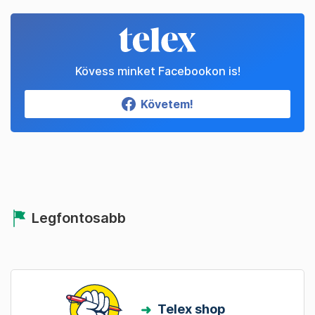
Kövess minket Facebookon is!
Követem!
Legfontosabb
Telex shop