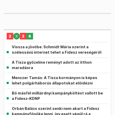
Vissza a jövőbe: Schmidt Mária szerint a
szélessávú internet tehet a Fidesz vereségéről
A Tisza győzelme reményt adott az itthon
maradásra
Menczer Tamás: A Tisza kormányon is képes
lehet polgárháborús állapotokat előidézni
Bő másfél milliárdnyi kampányköltést vallott be
a Fidesz–KDNP
Orbán Balázs szerint senki nem akart a Fidesz
kampányfőnöke lenni, így esett végül rá a