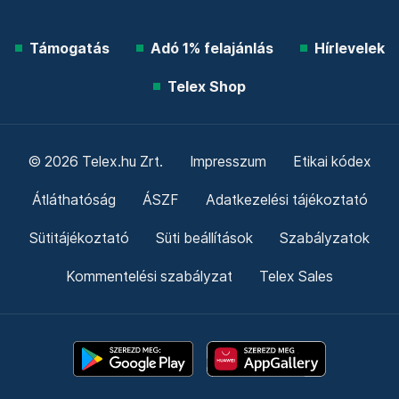
Támogatás
Adó 1% felajánlás
Hírlevelek
Telex Shop
© 2026 Telex.hu Zrt.
Impresszum
Etikai kódex
Átláthatóság
ÁSZF
Adatkezelési tájékoztató
Sütitájékoztató
Süti beállítások
Szabályzatok
Kommentelési szabályzat
Telex Sales