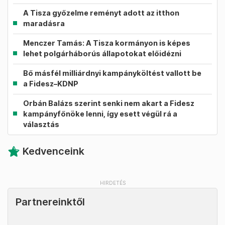
A Tisza győzelme reményt adott az itthon
maradásra
Menczer Tamás: A Tisza kormányon is képes
lehet polgárháborús állapotokat előidézni
Bő másfél milliárdnyi kampányköltést vallott be
a Fidesz–KDNP
Orbán Balázs szerint senki nem akart a Fidesz
kampányfőnöke lenni, így esett végül rá a
választás
Kedvenceink
Partnereinktől