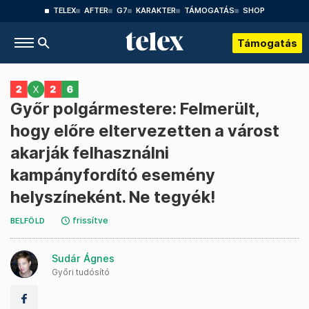
TELEX
AFTER
G7
KARAKTER
TÁMOGATÁS
SHOP
Támogatás
Győr polgármestere: Felmerült,
hogy előre eltervezetten a várost
akarják felhasználni
kampányfordító esemény
helyszíneként. Ne tegyék!
frissítve
BELFÖLD
Sudár Ágnes
Győri tudósító