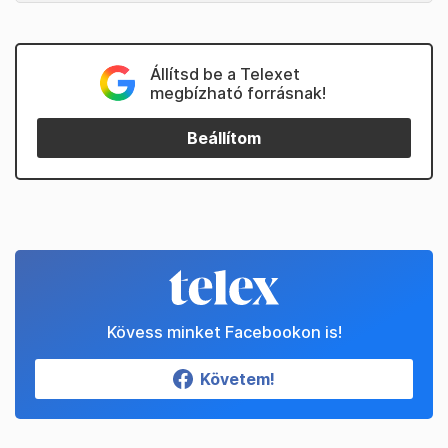
Állítsd be a Telexet
megbízható forrásnak!
Beállítom
Kövess minket Facebookon is!
Követem!