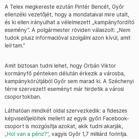
A Telex megkereste ezután Pintér Bencét, Győr
ellenzéki vezetőjét, hogy a mondataival mire utalt,
és ki ellen irányulhat a vélelmezett „kampányfordító
esemény”. A polgármester röviden válaszolt: „Nem
tudok plusz informacióval szolgálni azon kívül, amit
leírtam.”
Amit biztosan tudni lehet, hogy Orbán Viktor
kormányfő pénteken délután érkezik a városba,
kampánykörútjából Győr sem marad ki. A Széchenyi
térre szervezett eseményt már hirdetik a városi
csoportokban.
Láthatóan mindkét oldal szervezkedik: a fideszes
képviselőjelöltek mellett az egyik győri Facebook-
csoport is mozgósítja azokat, akik tudni akarják,
„Hol van a pénz?”
, vagyis Győr 1,7 milliárd forintja.