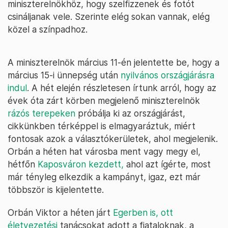
miniszterelnökhöz, hogy szelfizzenek és fotót
csináljanak vele. Szerinte elég sokan vannak, elég
közel a színpadhoz.
A miniszterelnök március 11-én jelentette be, hogy a
március 15-i ünnepség után
nyilvános országjárásra
indul
. A hét elején részletesen írtunk arról, hogy az
évek óta zárt körben megjelenő miniszterelnök
rázós terepeken
próbálja ki az országjárást,
cikkünkben térképpel is elmagyaráztuk, miért
fontosak azok a választókerületek, ahol megjelenik.
Orbán a héten hat városba ment vagy megy el,
hétfőn
Kaposváron kezdett,
ahol azt ígérte, most
már tényleg elkezdik a kampányt, igaz, ezt már
többször is kijelentette.
Orbán Viktor a héten járt
Egerben is, ott
életvezetési
tanácsokat adott a fiataloknak, a