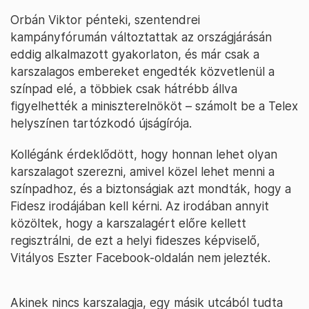
Orbán Viktor pénteki, szentendrei
kampányfórumán változtattak az országjárásán
eddig alkalmazott gyakorlaton, és már csak a
karszalagos embereket engedték közvetlenül a
színpad elé, a többiek csak hátrébb állva
figyelhették a miniszterelnököt – számolt be a Telex
helyszínen tartózkodó újságírója.
Kollégánk érdeklődött, hogy honnan lehet olyan
karszalagot szerezni, amivel közel lehet menni a
színpadhoz, és a biztonságiak azt mondták, hogy a
Fidesz irodájában kell kérni. Az irodában annyit
közöltek, hogy a karszalagért előre kellett
regisztrálni, de ezt a helyi fideszes képviselő,
Vitályos Eszter Facebook-oldalán nem jelezték.
Akinek nincs karszalagja, egy másik utcából tudta