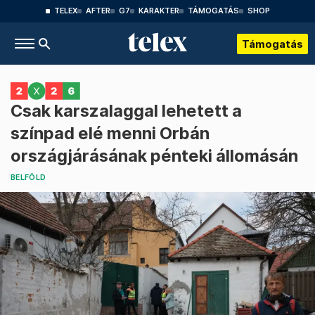
TELEX
AFTER
G7
KARAKTER
TÁMOGATÁS
SHOP
Támogatás
Csak karszalaggal lehetett a
színpad elé menni Orbán
országjárásának pénteki állomásán
BELFÖLD