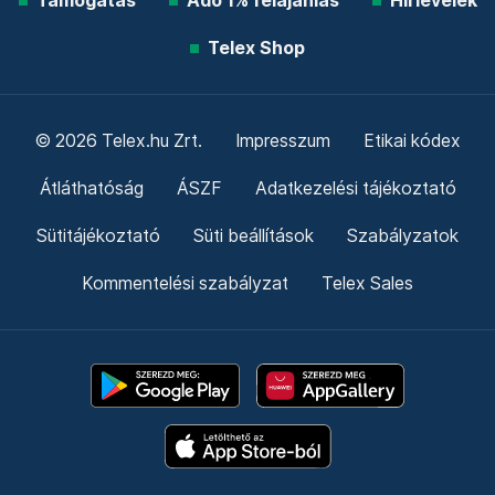
Támogatás
Adó 1% felajánlás
Hírlevelek
Telex Shop
© 2026 Telex.hu Zrt.
Impresszum
Etikai kódex
Átláthatóság
ÁSZF
Adatkezelési tájékoztató
Sütitájékoztató
Süti beállítások
Szabályzatok
Kommentelési szabályzat
Telex Sales