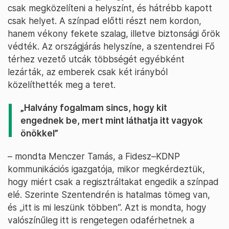
csak megközelíteni a helyszínt, és hátrébb kapott
csak helyet. A színpad előtti részt nem kordon,
hanem vékony fekete szalag, illetve biztonsági őrök
védték. Az országjárás helyszíne, a szentendrei Fő
térhez vezető utcák többségét egyébként
lezárták, az emberek csak két irányból
közelíthették meg a teret.
„Halvány fogalmam sincs, hogy kit
engednek be, mert mint láthatja itt vagyok
önökkel”
– mondta Menczer Tamás, a Fidesz–KDNP
kommunikációs igazgatója, mikor megkérdeztük,
hogy miért csak a regisztráltakat engedik a színpad
elé. Szerinte Szentendrén is hatalmas tömeg van,
és „itt is mi leszünk többen”. Azt is mondta, hogy
valószínűleg itt is rengetegen odaférhetnek a