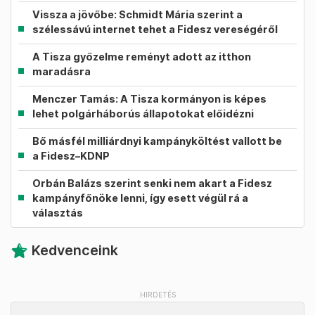
Vissza a jövőbe: Schmidt Mária szerint a
szélessávú internet tehet a Fidesz vereségéről
A Tisza győzelme reményt adott az itthon
maradásra
Menczer Tamás: A Tisza kormányon is képes
lehet polgárháborús állapotokat előidézni
Bő másfél milliárdnyi kampányköltést vallott be
a Fidesz–KDNP
Orbán Balázs szerint senki nem akart a Fidesz
kampányfőnöke lenni, így esett végül rá a
választás
Kedvenceink