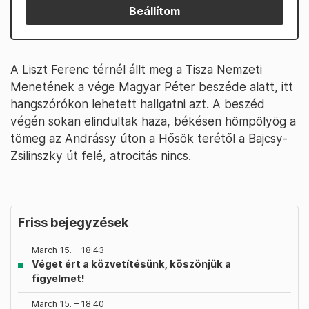
Beállítom
A Liszt Ferenc térnél állt meg a Tisza Nemzeti
Menetének a vége Magyar Péter beszéde alatt, itt
hangszórókon lehetett hallgatni azt. A beszéd
végén sokan elindultak haza, békésen hömpölyög a
tömeg az Andrássy úton a Hősök terétől a Bajcsy-
Zsilinszky út felé, atrocitás nincs.
Friss bejegyzések
March 15. – 18:43
Véget ért a közvetítésünk, köszönjük a
figyelmet!
March 15. – 18:40