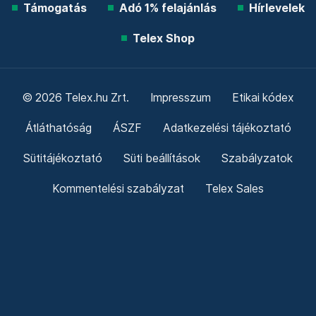
Támogatás
Adó 1% felajánlás
Hírlevelek
Telex Shop
© 2026 Telex.hu Zrt.
Impresszum
Etikai kódex
Átláthatóság
ÁSZF
Adatkezelési tájékoztató
Sütitájékoztató
Süti beállítások
Szabályzatok
Kommentelési szabályzat
Telex Sales