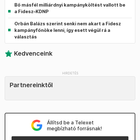
Bő másfél milliárdnyi kampányköltést vallott be
a Fidesz–KDNP
Orbán Balázs szerint senki nem akart a Fidesz
kampányfőnöke lenni, így esett végül rá a
választás
Kedvenceink
Partnereinktől
Állítsd be a Telexet
megbízható forrásnak!