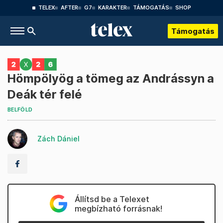
TELEX
AFTER
G7
KARAKTER
TÁMOGATÁS
SHOP
Támogatás
Hömpölyög a tömeg az Andrássyn a
Deák tér felé
BELFÖLD
Zách Dániel
Állítsd be a Telexet
megbízható forrásnak!