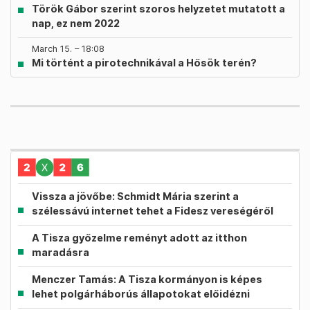
Török Gábor szerint szoros helyzetet mutatott a
nap, ez nem 2022
March 15. – 18:08
Mi történt a pirotechnikával a Hősök terén?
Vissza a jövőbe: Schmidt Mária szerint a
szélessávú internet tehet a Fidesz vereségéről
A Tisza győzelme reményt adott az itthon
maradásra
Menczer Tamás: A Tisza kormányon is képes
lehet polgárháborús állapotokat előidézni