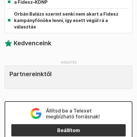
a Fidesz–KDNP
Orbán Balázs szerint senki nem akart a Fidesz
kampányfőnöke lenni, így esett végül rá a
választás
Kedvenceink
Partnereinktől
Állítsd be a Telexet
megbízható forrásnak!
Beállítom