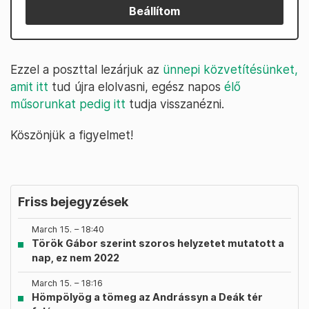
Beállítom
Ezzel a poszttal lezárjuk az
ünnepi közvetítésünket,
amit itt
tud újra elolvasni, egész napos
élő
műsorunkat pedig itt
tudja visszanézni.
Köszönjük a figyelmet!
Friss bejegyzések
March 15. – 18:40
Török Gábor szerint szoros helyzetet mutatott a
nap, ez nem 2022
March 15. – 18:16
Hömpölyög a tömeg az Andrássyn a Deák tér