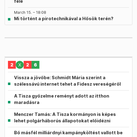
felé
March 15. – 18:08
Mi történt a pirotechnikával a Hősök terén?
Vissza a jövőbe: Schmidt Mária szerint a
szélessávú internet tehet a Fidesz vereségéről
A Tisza győzelme reményt adott az itthon
maradásra
Menczer Tamás: A Tisza kormányon is képes
lehet polgárháborús állapotokat előidézni
Bő másfél milliárdnyi kampányköltést vallott be