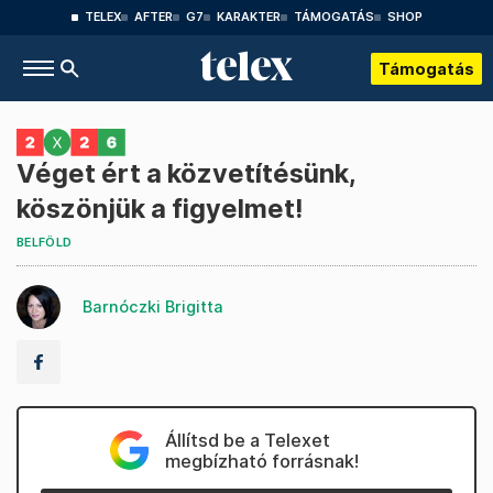
TELEX
AFTER
G7
KARAKTER
TÁMOGATÁS
SHOP
Támogatás
Véget ért a közvetítésünk,
köszönjük a figyelmet!
BELFÖLD
Barnóczki Brigitta
Állítsd be a Telexet
megbízható forrásnak!