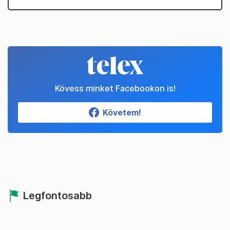
Kövess minket Facebookon is!
Követem!
Legfontosabb