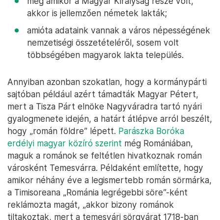
még amikor a Magyar Királyság része volt,
akkor is jellemzően németek lakták;
amióta adataink vannak a város népességének
nemzetiségi összetételéről, sosem volt
többségében magyarok lakta település.
Annyiban azonban szokatlan, hogy a kormánypárti
sajtóban például azért támadták Magyar Pétert,
mert a Tisza Párt elnöke Nagyváradra tartó nyári
gyalogmenete idején, a határt átlépve arról beszélt,
hogy „román földre” lépett.
Parászka Boróka
erdélyi magyar közíró szerint
még Romániában,
maguk a románok se feltétlen hivatkoznak román
városként Temesvárra. Példaként említette, hogy
amikor néhány éve a legismertebb román sörmárka,
a Timisoreana „Románia legrégebbi söre”-ként
reklámozta magát, „akkor bizony románok
tiltakoztak, mert a temesvári sörgyárat 1718-ban