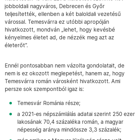
jobboldali nagyváros, Debrecen és Győr
teljesítették, ellenben a két baloldali vezetésű
várossal. Temesvárra ez utóbbi apropóján
hivatkozott, mondván „lehet, hogy kevésbé
kényelmes életet ad, de nézzék meg azt az
életerőt”.
Ennél pontosabban nem vázolta gondolatait, de
nem is ez okozott meglepetést, hanem az, hogy
Temesvárra román városként hivatkozott. Ami
persze sok szempontból igaz is:
Temesvár Románia része;
a 2021-es népszámlálás adatai szerint 250 ezer
lakosának 70,4 százaléka román, a magyar
népesség aránya mindössze 3,3 százalék;