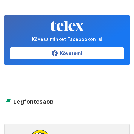
Kövess minket Facebookon is!
Követem!
Legfontosabb