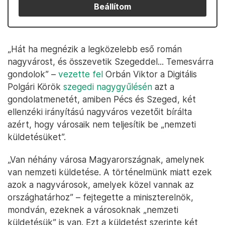
Beállítom
„Hát ha megnézik a legközelebb eső román
nagyvárost, és összevetik Szegeddel... Temesvárra
gondolok” –
vezette fel
Orbán Viktor a Digitális
Polgári Körök
szegedi nagygyűlésén
azt a
gondolatmenetét, amiben Pécs és Szeged, két
ellenzéki irányítású nagyváros vezetőit bírálta
azért, hogy városaik nem teljesítik be „nemzeti
küldetésüket”.
„Van néhány városa Magyarországnak, amelynek
van nemzeti küldetése. A történelmünk miatt ezek
azok a nagyvárosok, amelyek közel vannak az
országhatárhoz” – fejtegette a miniszterelnök,
mondván, ezeknek a városoknak „nemzeti
küldetésük” is van. Ezt a küldetést szerinte két