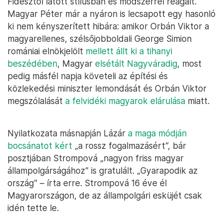
Fidesztől látott stílusban és módszerrel reagált.
Magyar Péter már a nyáron is lecsapott egy hasonló
ki nem kényszerített hibára: amikor Orbán Viktor a
magyarellenes, szélsőjobboldali George Simion
romániai elnökjelölt
mellett állt ki a tihanyi
beszédében
, Magyar
elsétált Nagyváradig
, most
pedig másfél napja követeli az építési és
közlekedési miniszter lemondását és Orbán Viktor
megszólalását
a felvidéki magyarok elárulása
miatt.
Nyilatkozata másnapján Lázár
a maga módján
bocsánatot kért
„a rossz fogalmazásért”, bár
posztjában Strompová „nagyon friss magyar
állampolgárságához” is gratulált. „Gyarapodik az
ország” – írta erre. Strompová 16 éve él
Magyarországon, de az állampolgári esküjét csak
idén tette le.