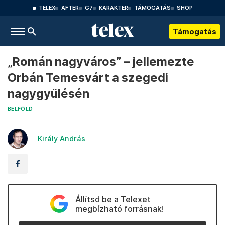
TELEX
AFTER
G7
KARAKTER
TÁMOGATÁS
SHOP
Támogatás
„Román nagyváros” – jellemezte
Orbán Temesvárt a szegedi
nagygyűlésén
BELFÖLD
Király András
Állítsd be a Telexet
megbízható forrásnak!