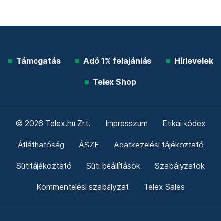
Támogatás
Adó 1% felajánlás
Hírlevelek
Telex Shop
© 2026 Telex.hu Zrt.
Impresszum
Etikai kódex
Átláthatóság
ÁSZF
Adatkezelési tájékoztató
Sütitájékoztató
Süti beállítások
Szabályzatok
Kommentelési szabályzat
Telex Sales