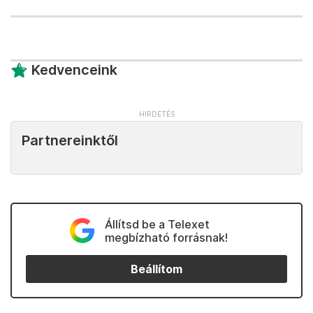
Kedvenceink
Partnereinktől
Állítsd be a Telexet
megbízható forrásnak!
Beállítom