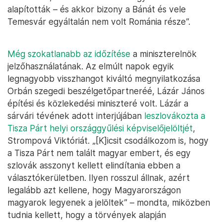
alapították – és akkor bizony a Bánát és vele
Temesvár egyáltalán nem volt Románia része”.
Még szokatlanabb az időzítése
a miniszterelnök
jelzőhasználatának. Az elmúlt napok egyik
legnagyobb visszhangot kiváltó megnyilatkozása
Orbán szegedi beszélgetőpartneréé, Lázár János
építési és közlekedési miniszteré volt. Lázár a
sárvári tévének adott interjújában
leszlovákozta a
Tisza Párt helyi országgyűlési képviselőjelöltjét
,
Strompová Viktóriát. „[K]icsit csodálkozom is, hogy
a Tisza Párt nem talált magyar embert, és egy
szlovák asszonyt kellett elindítania ebben a
választókerületben. Ilyen rosszul állnak, azért
legalább azt kellene, hogy Magyarországon
magyarok legyenek a jelöltek” – mondta, miközben
tudnia kellett, hogy a törvények alapján