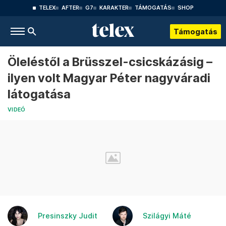
TELEX
AFTER
G7
KARAKTER
TÁMOGATÁS
SHOP
Támogatás
Öleléstől a Brüsszel-csicskázásig –
ilyen volt Magyar Péter nagyváradi
látogatása
VIDEÓ
Presinszky Judit
Szilágyi Máté