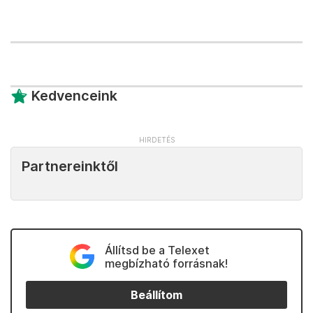
Kedvenceink
Partnereinktől
Állítsd be a Telexet
megbízható forrásnak!
Beállítom