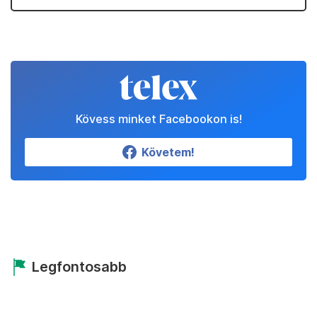
Kövess minket Facebookon is!
Követem!
Legfontosabb