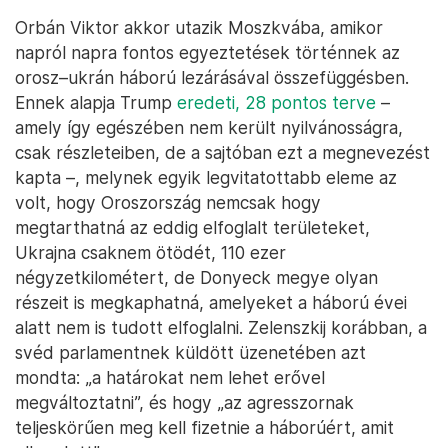
Orbán Viktor akkor utazik Moszkvába, amikor
napról napra fontos egyeztetések történnek az
orosz–ukrán háború lezárásával összefüggésben.
Ennek alapja Trump
eredeti, 28 pontos terve
–
amely így egészében nem került nyilvánosságra,
csak részleteiben, de a sajtóban ezt a megnevezést
kapta –, melynek egyik legvitatottabb eleme az
volt, hogy Oroszország nemcsak hogy
megtarthatná az eddig elfoglalt területeket,
Ukrajna csaknem ötödét, 110 ezer
négyzetkilométert, de Donyeck megye olyan
részeit is megkaphatná, amelyeket a háború évei
alatt nem is tudott elfoglalni. Zelenszkij korábban, a
svéd parlamentnek küldött üzenetében azt
mondta: „a határokat nem lehet erővel
megváltoztatni”, és hogy „az agresszornak
teljeskörűen meg kell fizetnie a háborúért, amit