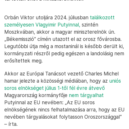
Orbán Viktor utoljára 2024. júliusban
találkozott
személyesen Vlagyimir Putyinnal,
szintén
Moszkvában, akkor a magyar miniszterelnök ún.
„Békemisszió” címén utazott el az orosz fővárosba.
Legutóbbi útja még a mostaninál is később derült ki,
kormányzati részről pedig egészen a landolásig nem
erősítettek meg.
Akkor az Európai Tanácsot vezető Charles Michel
hamar jelezte a közösségi médiában, hogy az
uniós
soros elnökséget július 1-től fél évre átvevő
Magyarország kormányfője
nem tárgyalhat
Putyinnal az EU nevében: „Az EU soros
elnökségének nincs felhatalmazása arra, hogy az EU
nevében tárgyalásokat folytasson Oroszországgal”
– írta.