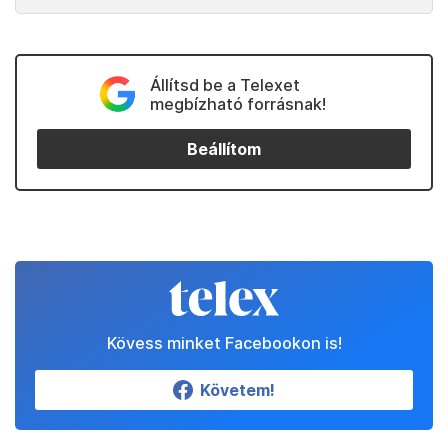
Állítsd be a Telexet
megbízható forrásnak!
Beállítom
Kövess minket Facebookon is!
Követem!