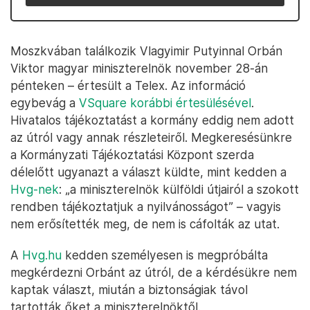
Moszkvában találkozik Vlagyimir Putyinnal Orbán
Viktor magyar miniszterelnök november 28-án
pénteken – értesült a Telex. Az információ
egybevág a
VSquare korábbi értesülésével
.
Hivatalos tájékoztatást a kormány eddig nem adott
az útról vagy annak részleteiről. Megkeresésünkre
a Kormányzati Tájékoztatási Központ szerda
délelőtt ugyanazt a választ küldte, mint kedden a
Hvg-nek
: „a miniszterelnök külföldi útjairól a szokott
rendben tájékoztatjuk a nyilvánosságot” – vagyis
nem erősítették meg, de nem is cáfolták az utat.
A
Hvg.hu
kedden személyesen is megpróbálta
megkérdezni Orbánt az útról, de a kérdésükre nem
kaptak választ, miután a biztonságiak távol
tartották őket a miniszterelnöktől.