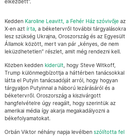
elkezdett”.
Kedden
Karoline Leavitt, a Fehér Ház szóvivője
az
X-en azt
írta
, a béketervről további tárgyalásokra
lesz szükség Ukrajna, Oroszország és az Egyesült
Államok között, mert van pár „kényes, de nem
leküzdhetetlen” részlet, amit még rendezni kell.
Közben kedden
kiderült
, hogy Steve Witkoff,
Trump különmegbízottja a háttérben tanácsokkal
látta el Putyin tanácsadóját arról, hogy hogyan
tárgyaljon Putyinnal a háború lezárásáról és a
béketervről. Oroszország a kiszivárgott
hangfelvételre úgy reagált, hogy szerintük az
amerikai média így akarja megakadályozni a
békefolyamatokat.
Orbán Viktor néhány napja levélben
szólította fel