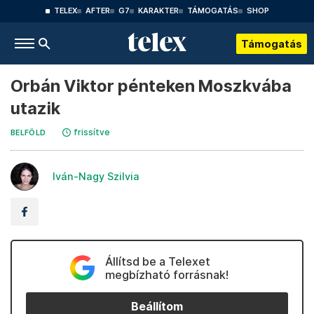
TELEX
AFTER
G7
KARAKTER
TÁMOGATÁS
SHOP
Támogatás
Orbán Viktor pénteken Moszkvába
utazik
frissítve
BELFÖLD
Iván-Nagy Szilvia
Állítsd be a Telexet
megbízható forrásnak!
Beállítom