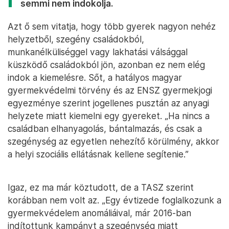
semmi nem indokolja.
Azt ő sem vitatja, hogy több gyerek nagyon nehéz
helyzetből, szegény családokból,
munkanélküliséggel vagy lakhatási válsággal
küszködő családokból jön, azonban ez nem elég
indok a kiemelésre. Sőt, a hatályos magyar
gyermekvédelmi törvény és az ENSZ gyermekjogi
egyezménye szerint jogellenes pusztán az anyagi
helyzete miatt kiemelni egy gyereket. „Ha nincs a
családban elhanyagolás, bántalmazás, és csak a
szegénység az egyetlen nehezítő körülmény, akkor
a helyi szociális ellátásnak kellene segítenie.”
Igaz, ez ma már köztudott, de a TASZ szerint
korábban nem volt az. „Egy évtizede foglalkozunk a
gyermekvédelem anomáliáival, már 2016-ban
indítottunk kampányt a szegénység miatt