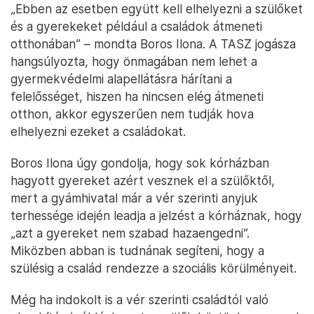
„Ebben az esetben együtt kell elhelyezni a szülőket
és a gyerekeket például a családok átmeneti
otthonában” – mondta Boros Ilona. A TASZ jogásza
hangsúlyozta, hogy önmagában nem lehet a
gyermekvédelmi alapellátásra hárítani a
felelősséget, hiszen ha nincsen elég átmeneti
otthon, akkor egyszerűen nem tudják hova
elhelyezni ezeket a családokat.
Boros Ilona úgy gondolja, hogy sok kórházban
hagyott gyereket azért vesznek el a szülőktől,
mert a gyámhivatal már a vér szerinti anyjuk
terhessége idején leadja a jelzést a kórháznak, hogy
„azt a gyereket nem szabad hazaengedni”.
Miközben abban is tudnának segíteni, hogy a
szülésig a család rendezze a szociális körülményeit.
Még ha indokolt is a vér szerinti családtól való