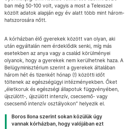
ban még 50-100 volt, vagyis a most a Telexszel
közölt adatok alapján egy év alatt több mint három-
hatszorosára nőtt.
A kórházban élő gyerekek között van olyan, aki
után egyáltalán nem érdeklődik senki, míg más
esetekben az anya vagy a család körülményei
olyanok, hogy a gyerekek nem kerülhetnek haza. A
Belügyminisztérium szerint a gyerekek általában
három hét és tizenkét hónap (!) közötti időt
töltenek az egészségügyi intézményekben. Őket
„életkoruk és egészségi állapotuk függvényében,
újszülött-, újszülött intenzív, csecsemő- vagy
csecsemő intenzív osztályokon” helyezik el.
Boros Ilona szerint sokan közülük úgy
vannak kórházban, hogy valójában ezt