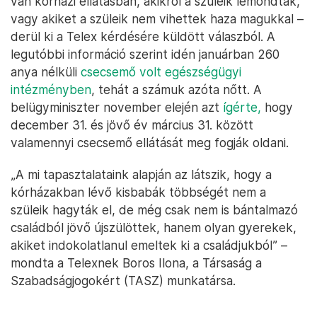
van kórházi ellátásban, akikről a szüleik lemondtak,
vagy akiket a szüleik nem vihettek haza magukkal –
derül ki a Telex kérdésére küldött válaszból. A
legutóbbi információ szerint idén januárban 260
anya nélküli
csecsemő volt egészségügyi
intézményben
, tehát a számuk azóta nőtt. A
belügyminiszter november elején azt
ígérte,
hogy
december 31. és jövő év március 31. között
valamennyi csecsemő ellátását meg fogják oldani.
„A mi tapasztalataink alapján az látszik, hogy a
kórházakban lévő kisbabák többségét nem a
szüleik hagyták el, de még csak nem is bántalmazó
családból jövő újszülöttek, hanem olyan gyerekek,
akiket indokolatlanul emeltek ki a családjukból” –
mondta a Telexnek Boros Ilona, a Társaság a
Szabadságjogokért (TASZ) munkatársa.