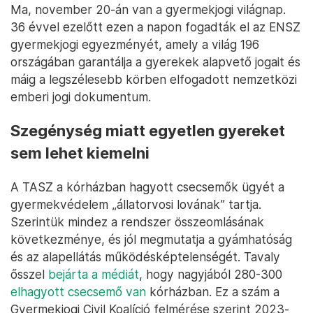
Ma, november 20-án van a gyermekjogi világnap.
36 évvel ezelőtt ezen a napon fogadták el az ENSZ
gyermekjogi egyezményét, amely a világ 196
országában garantálja a gyerekek alapvető jogait és
máig a legszélesebb körben elfogadott nemzetközi
emberi jogi dokumentum.
Szegénység miatt egyetlen gyereket
sem lehet kiemelni
A TASZ a kórházban hagyott csecsemők ügyét a
gyermekvédelem „állatorvosi lovának” tartja.
Szerintük mindez a rendszer összeomlásának
következménye, és jól megmutatja a gyámhatóság
és az alapellátás működésképtelenségét. Tavaly
ősszel
bejárta a médiát
, hogy nagyjából 280-300
elhagyott csecsemő van
kórházban. Ez a szám a
Gyermekjogi Civil Koalíció felmérése szerint 2023-