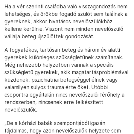
Ha a vér szerinti családba való visszagondozás nem
lehetséges, és örökbe fogadó szülőt sem találnak a
gyereknek, akkor hivatásos nevelőszülőkhöz
kellene kerülnie. Viszont nem minden nevelőszülő
vállalja beteg újszülöttek gondozását.
A fogyatékos, tartósan beteg és három év alatti
gyerekek különleges szükségletűnek számítanak.
Még nehezebb helyzetben vannak a speciális
szükségletű gyerekek, akik magatartásproblémával
küzdenek, pszichiátriai betegséggel élnek vagy
valamilyen súlyos trauma érte őket. Utóbbi
csoportra egyáltalán nincs nevelőszülői férőhely a
rendszerben, nincsenek erre felkészített
nevelőszülők.
„De a kórházi babák szempontjából igazán
fájdalmas, hogy azon nevelőszülők helyzete sem