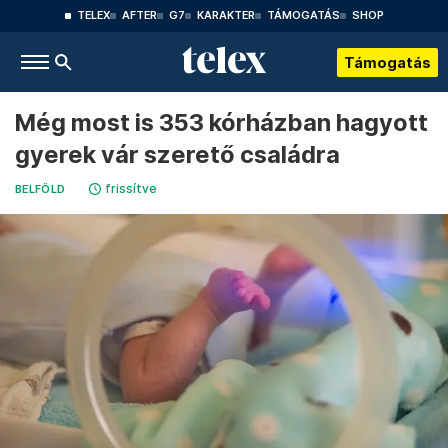
TELEX
AFTER
G7
KARAKTER
TÁMOGATÁS
SHOP
Támogatás
Még most is 353 kórházban hagyott
gyerek vár szerető családra
frissítve
BELFÖLD