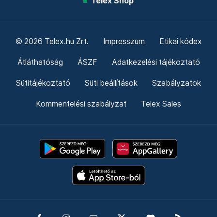
Telex Shop
© 2026 Telex.hu Zrt.
Impresszum
Etikai kódex
Átláthatóság
ÁSZF
Adatkezelési tájékoztató
Sütitájékoztató
Süti beállítások
Szabályzatok
Kommentelési szabályzat
Telex Sales