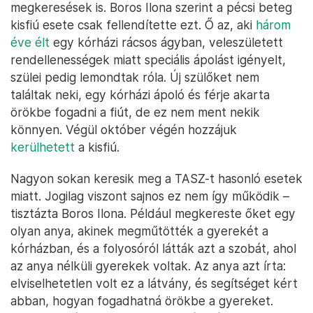
megkeresések is. Boros Ilona szerint a pécsi beteg
kisfiú esete csak fellendítette ezt. Ő az, aki
három
éve élt
egy kórházi rácsos ágyban, veleszületett
rendellenességek miatt speciális ápolást igényelt,
szülei pedig lemondtak róla. Új szülőket nem
találtak neki, egy kórházi ápoló és férje akarta
örökbe fogadni a fiút, de ez nem ment nekik
könnyen. Végül október végén hozzájuk
kerülhetett
a kisfiú.
Nagyon sokan keresik meg a TASZ-t hasonló esetek
miatt. Jogilag viszont sajnos ez nem így működik –
tisztázta Boros Ilona. Például megkereste őket egy
olyan anya, akinek megműtötték a gyerekét a
kórházban, és a folyosóról látták azt a szobát, ahol
az anya nélküli gyerekek voltak. Az anya azt írta:
elviselhetetlen volt ez a látvány, és segítséget kért
abban, hogyan fogadhatná örökbe a gyereket.