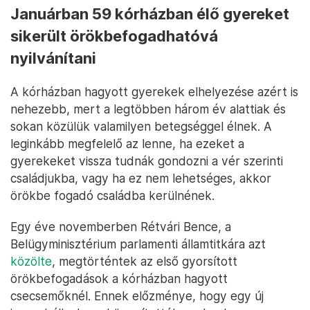
Januárban 59 kórházban élő gyereket
sikerült örökbefogadhatóvá
nyilvánítani
A kórházban hagyott gyerekek elhelyezése azért is
nehezebb, mert a legtöbben három év alattiak és
sokan közülük valamilyen betegséggel élnek. A
leginkább megfelelő az lenne, ha ezeket a
gyerekeket vissza tudnák gondozni a vér szerinti
családjukba, vagy ha ez nem lehetséges, akkor
örökbe fogadó családba kerülnének.
Egy éve novemberben Rétvári Bence, a
Belügyminisztérium parlamenti államtitkára azt
közölte
, megtörténtek az első gyorsított
örökbefogadások a kórházban hagyott
csecsemőknél. Ennek előzménye, hogy egy új