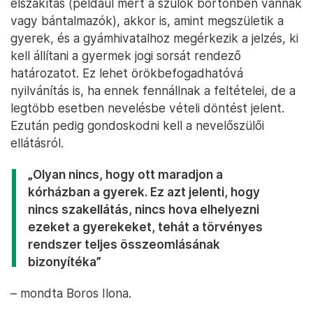
elszakítás (például mert a szülők börtönben vannak
vagy bántalmazók), akkor is, amint megszületik a
gyerek, és a gyámhivatalhoz megérkezik a jelzés, ki
kell állítani a gyermek jogi sorsát rendező
határozatot. Ez lehet örökbefogadhatóvá
nyilvánítás is, ha ennek fennállnak a feltételei, de a
legtöbb esetben nevelésbe vételi döntést jelent.
Ezután pedig gondoskodni kell a nevelőszülői
ellátásról.
„Olyan nincs, hogy ott maradjon a
kórházban a gyerek. Ez azt jelenti, hogy
nincs szakellátás, nincs hova elhelyezni
ezeket a gyerekeket, tehát a törvényes
rendszer teljes összeomlásának
bizonyítéka”
– mondta Boros Ilona.