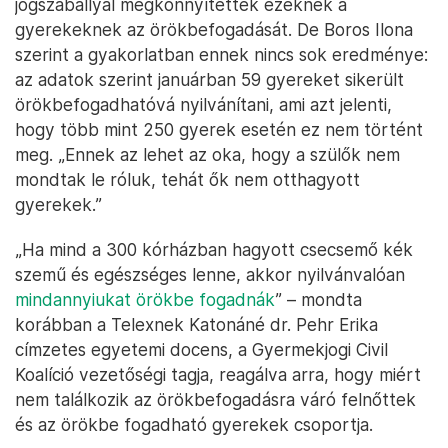
jogszabállyal megkönnyítették ezeknek a
gyerekeknek az örökbefogadását. De Boros Ilona
szerint a gyakorlatban ennek nincs sok eredménye:
az adatok szerint januárban 59 gyereket sikerült
örökbefogadhatóvá nyilvánítani, ami azt jelenti,
hogy több mint 250 gyerek esetén ez nem történt
meg. „Ennek az lehet az oka, hogy a szülők nem
mondtak le róluk, tehát ők nem otthagyott
gyerekek.”
„Ha mind a 300 kórházban hagyott csecsemő kék
szemű és egészséges lenne, akkor nyilvánvalóan
mindannyiukat örökbe fogadnák
” – mondta
korábban a Telexnek Katonáné dr. Pehr Erika
címzetes egyetemi docens, a Gyermekjogi Civil
Koalíció vezetőségi tagja, reagálva arra, hogy miért
nem találkozik az örökbefogadásra váró felnőttek
és az örökbe fogadható gyerekek csoportja.