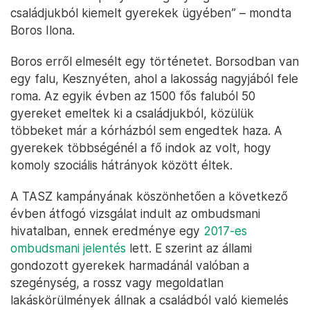
családjukból kiemelt gyerekek ügyében” – mondta
Boros Ilona.
Boros erről elmesélt egy történetet. Borsodban van
egy falu, Kesznyéten, ahol a lakosság nagyjából fele
roma. Az egyik évben az 1500 fős faluból 50
gyereket emeltek ki a családjukból, közülük
többeket már a kórházból sem engedtek haza. A
gyerekek többségénél a fő indok az volt, hogy
komoly szociális hátrányok között éltek.
A TASZ kampányának köszönhetően a következő
évben átfogó vizsgálat indult az ombudsmani
hivatalban, ennek eredménye egy
2017-es
ombudsmani jelentés
lett. E szerint az állami
gondozott gyerekek harmadánál valóban a
szegénység, a rossz vagy megoldatlan
lakáskörülmények állnak a családból való kiemelés