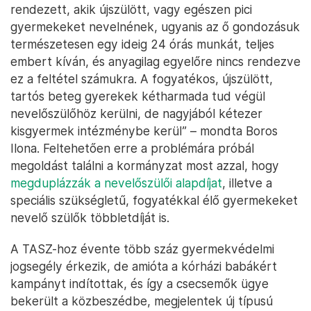
rendezett, akik újszülött, vagy egészen pici
gyermekeket nevelnének, ugyanis az ő gondozásuk
természetesen egy ideig 24 órás munkát, teljes
embert kíván, és anyagilag egyelőre nincs rendezve
ez a feltétel számukra. A fogyatékos, újszülött,
tartós beteg gyerekek kétharmada tud végül
nevelőszülőhöz kerülni, de nagyjából kétezer
kisgyermek intézménybe kerül” – mondta Boros
Ilona. Feltehetően erre a problémára próbál
megoldást találni a kormányzat most azzal, hogy
megduplázzák a nevelőszülői alapdíjat
, illetve a
speciális szükségletű, fogyatékkal élő gyermekeket
nevelő szülők többletdíját is.
A TASZ-hoz évente több száz gyermekvédelmi
jogsegély érkezik, de amióta a kórházi babákért
kampányt indítottak, és így a csecsemők ügye
bekerült a közbeszédbe, megjelentek új típusú