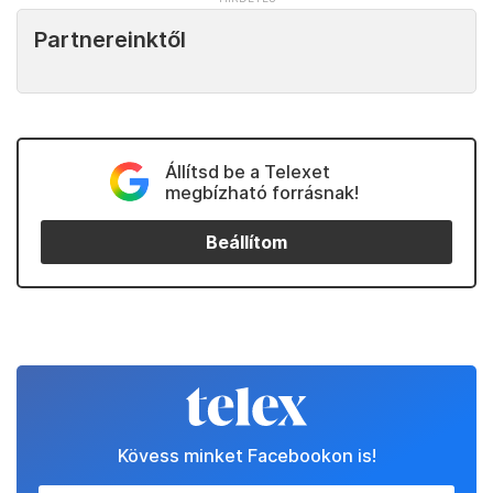
Partnereinktől
Állítsd be a Telexet
megbízható forrásnak!
Beállítom
Kövess minket Facebookon is!